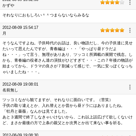
かずや
それなりにおもしろい＾＾つまらないならみるな
2012-08-09 15:54:17
月
そうなんですよね。子供時代のお話は、良い物語だし、今の子供達に見せ
たいって思えたんですが、青春編は・・・「やっぱり昼ドラだよ
ね・・・」って言う、無理がありあり、ツッコミ所満載の展開で残念。し
かも、青春編の役者さん達の演技がひどすぎて・・・この７年後の物語が
始まってから、ドラマの良さが７割減って感じで、一気に安っぽくなっち
ゃいましたね・・・。
2012-08-09 19:08:01
名前無し
ツッコミながら観てますが、それなりに面白いです。（苦笑）
子供の取り違えとか、入れ替えとか昔から昼ドラにはありましたね。
「牡丹と薔薇」なんかは見てました。
あと３週間で終了しなきゃいけないから、これ以上話広げて欲しくないけ
ど、まさか最後の方で上条の親父とか次男とか出て来ない事を祈る。
2012-08-09 19:08:30