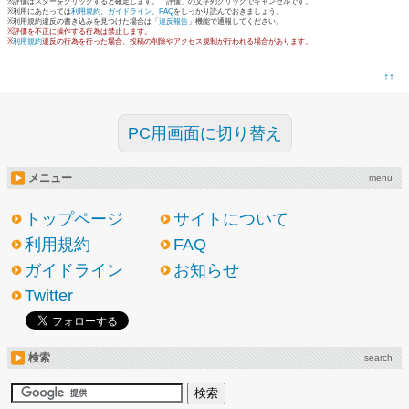
※評価はスターをクリックすると確定します。「評価」の文字列クリックでキャンセルです。
※利用にあたっては
利用規約
、
ガイドライン
、
FAQ
をしっかり読んでおきましょう。
※利用規約違反の書き込みを見つけた場合は「
違反報告
」機能で通報してください。
※評価を不正に操作する行為は禁止します。
※
利用規約
違反の行為を行った場合、投稿の削除やアクセス規制が行われる場合があります。
↑↑
PC用画面に切り替え
メニュー
menu
トップページ
サイトについて
利用規約
FAQ
ガイドライン
お知らせ
Twitter
検索
search