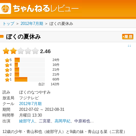
トップ
＞
2012年7月期
＞
ぼくの夏休み
ぼくの夏休み
↓↓
2.46
5
24件
4
16件
3
21件
2
21件
1
60件
合計
142
件
読み
ぼくのなつやすみ
放送局
フジテレビ
クール
2012年7月期
期間
2012-07-02 ～ 2012-08-31
時間帯
月曜日 13:30
出演
綾部守人
、
二宮星
、
高岡早紀
、
中原裕也
...
12歳の少年・青山和也（綾部守人）と9歳の妹・青山はる菜（二宮星）