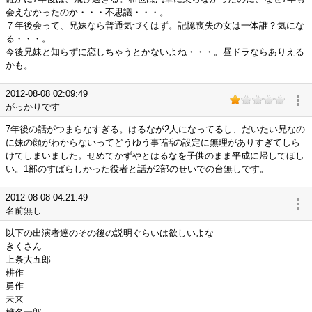
会えなかったのか・・・不思議・・・。
７年後会って、兄妹なら普通気づくはず。記憶喪失の女は一体誰？気にな
る・・・。
今後兄妹と知らずに恋しちゃうとかないよね・・・。昼ドラならありえる
かも。
2012-08-08 02:09:49
がっかりです
7年後の話がつまらなすぎる。はるなが2人になってるし、だいたい兄なの
に妹の顔がわからないってどうゆう事?話の設定に無理がありすぎてしら
けてしまいました。せめてかずやとはるなを子供のまま平成に帰してほし
い。1部のすばらしかった役者と話が2部のせいでの台無しです。
2012-08-08 04:21:49
名前無し
以下の出演者達のその後の説明ぐらいは欲しいよな
きくさん
上条大五郎
耕作
勇作
未来