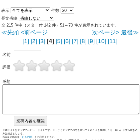
表示
件数
長文省略
全 215 件中（スター付 142 件）51～70 件が表示されています。
≪先頭
<前ページ
次ページ>
最後≫
[1]
[2]
[3]
[4]
[5]
[6]
[7]
[8]
[9]
[10]
[11]
名前
評価
感想
※本サイトはドラマのレビューサイトです。せっかくドラマの感想を書いてくれた人を揶揄したり、煽ったりする書き込
みは控えましょう。
※議論や雑談は「
お茶の間
」をご利用ください。