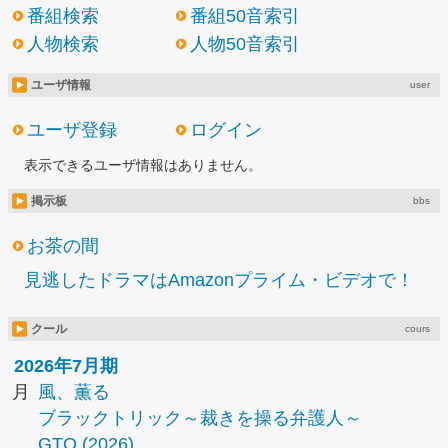
番組検索
番組50音索引
人物検索
人物50音索引
ユーザ情報
user
ユーザ登録
ログイン
表示できるユーザ情報はありません。
掲示板
bbs
お茶の間
見逃したドラマはAmazonプライム・ビデオで！
クール
cours
2026年7月期
月
風、薫る
ブラックトリック～裁きを操る弁護人～
GTO (2026)