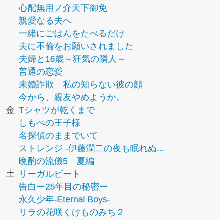
心配無用ノ介天下御免
親愛なる夫へ
一緒にごはんをたべるだけ
夫に不倫をお願いされました
夫婦と16歳～狂気の隣人～
普通の恋愛
未婚詐欺 私の知らない彼の顔
今から、親友やめようか。
金
Tシャツが乾くまで
しもべの王子様
名探偵のままでいて
ストレンジ -伊藤潤二の夜も眠れぬ...
晩酌の流儀5 夏編
土
リーガルビート
告白ー25年目の秘密ー
永久少年-Eternal Boys-
リラの花咲くけものみち２