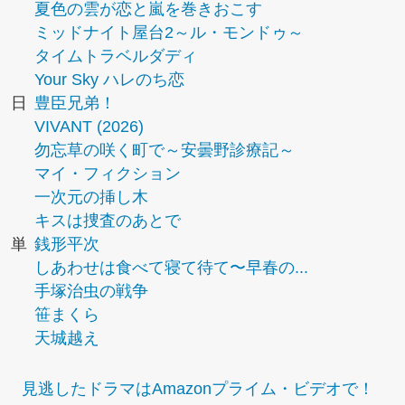
夏色の雲が恋と嵐を巻きおこす
ミッドナイト屋台2～ル・モンドゥ～
タイムトラベルダディ
Your Sky ハレのち恋
日
豊臣兄弟！
VIVANT (2026)
勿忘草の咲く町で～安曇野診療記～
マイ・フィクション
一次元の挿し木
キスは捜査のあとで
単
銭形平次
しあわせは食べて寝て待て〜早春の...
手塚治虫の戦争
笹まくら
天城越え
見逃したドラマはAmazonプライム・ビデオで！