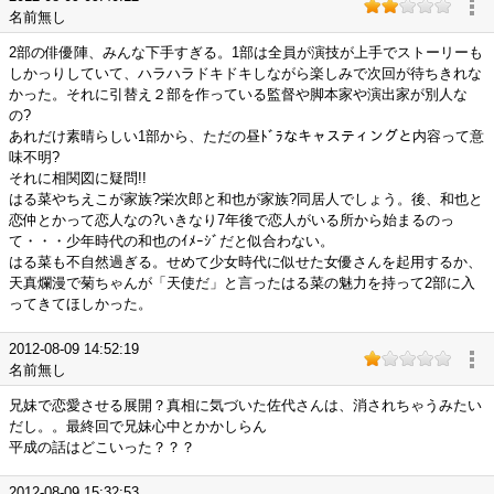
名前無し
2部の俳優陣、みんな下手すぎる。1部は全員が演技が上手でストーリーも
しかっりしていて、ハラハラドキドキしながら楽しみで次回が待ちきれな
かった。それに引替え２部を作っている監督や脚本家や演出家が別人な
の?
あれだけ素晴らしい1部から、ただの昼ﾄﾞﾗなキャスティングと内容って意
味不明?
それに相関図に疑問!!
はる菜やちえこが家族?栄次郎と和也が家族?同居人でしょう。後、和也と
恋仲とかって恋人なの?いきなり7年後で恋人がいる所から始まるのっ
て・・・少年時代の和也のｲﾒｰｼﾞだと似合わない。
はる菜も不自然過ぎる。せめて少女時代に似せた女優さんを起用するか、
天真爛漫で菊ちゃんが「天使だ」と言ったはる菜の魅力を持って2部に入
ってきてほしかった。
2012-08-09 14:52:19
名前無し
兄妹で恋愛させる展開？真相に気づいた佐代さんは、消されちゃうみたい
だし。。最終回で兄妹心中とかかしらん
平成の話はどこいった？？？
2012-08-09 15:32:53