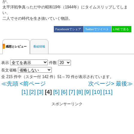
が、
太平洋戦争真っただ中の昭和19年（1944年）にタイムスリップしてしま
い、
二人でその時代を生き抜いていく物語。
Facebookでシェア
Twitterでツイート
LINEで送る
感想とレビュー
番組情報
表示
件数
長文省略
全 215 件中（スター付 142 件）51～70 件が表示されています。
≪先頭
<前ページ
次ページ>
最後≫
[1]
[2]
[3]
[4]
[5]
[6]
[7]
[8]
[9]
[10]
[11]
スポンサーリンク