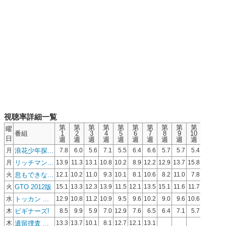
視聴率詳細一覧
第
第
第
第
第
第
第
第
第
第
第
第
曜
番組
1
2
3
4
5
6
7
8
9
10
11
12
日
週
週
週
週
週
週
週
週
週
週
週
週
浪花少年探...
月
7.8
6.0
5.6
7.1
5.5
6.4
6.6
5.7
5.7
5.4
5.5
4.4
リッチマン...
月
13.9
11.3
13.1
10.8
10.2
8.9
12.2
12.9
13.7
15.8
13.2
息もできな...
火
12.1
10.2
11.0
9.3
10.1
8.1
10.6
8.2
11.0
7.8
GTO 2012版
火
15.1
13.3
12.3
13.9
11.5
12.1
13.5
15.1
11.6
11.7
14.3
トッカン ...
水
12.9
10.8
11.2
10.9
9.5
9.6
10.2
9.0
9.6
10.6
ビギナーズ!
木
8.5
9.9
5.9
7.0
12.9
7.6
6.5
6.4
7.1
5.7
遺留捜査 ...
木
13.3
13.7
10.1
8.1
12.7
12.1
13.1