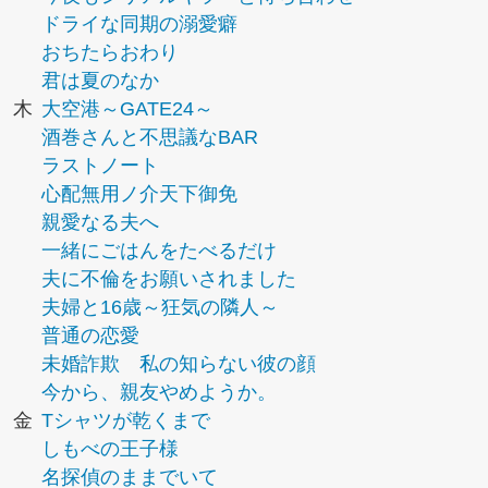
ドライな同期の溺愛癖
おちたらおわり
君は夏のなか
木
大空港～GATE24～
酒巻さんと不思議なBAR
ラストノート
心配無用ノ介天下御免
親愛なる夫へ
一緒にごはんをたべるだけ
夫に不倫をお願いされました
夫婦と16歳～狂気の隣人～
普通の恋愛
未婚詐欺 私の知らない彼の顔
今から、親友やめようか。
金
Tシャツが乾くまで
しもべの王子様
名探偵のままでいて