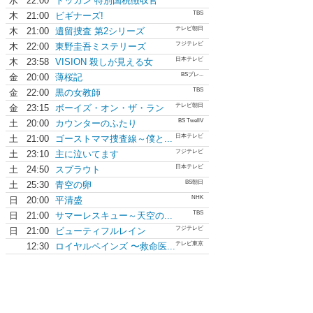
水
22:00
トッカン 特別国税徴収官
TBS
木
21:00
ビギナーズ!
テレビ朝日
木
21:00
遺留捜査 第2シリーズ
フジテレビ
木
22:00
東野圭吾ミステリーズ
日本テレビ
木
23:58
VISION 殺しが見える女
BSプレ...
金
20:00
薄桜記
TBS
金
22:00
黒の女教師
テレビ朝日
金
23:15
ボーイズ・オン・ザ・ラン
BS TwellV
土
20:00
カウンターのふたり
日本テレビ
土
21:00
ゴーストママ捜査線～僕と...
フジテレビ
土
23:10
主に泣いてます
日本テレビ
土
24:50
スプラウト
BS朝日
土
25:30
青空の卵
NHK
日
20:00
平清盛
TBS
日
21:00
サマーレスキュー～天空の...
フジテレビ
日
21:00
ビューティフルレイン
テレビ東京
12:30
ロイヤルペインズ 〜救命医...