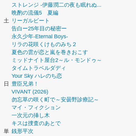
ストレンジ -伊藤潤二の夜も眠れぬ...
晩酌の流儀5 夏編
土
リーガルビート
告白ー25年目の秘密ー
永久少年-Eternal Boys-
リラの花咲くけものみち２
夏色の雲が恋と嵐を巻きおこす
ミッドナイト屋台2～ル・モンドゥ～
タイムトラベルダディ
Your Sky ハレのち恋
日
豊臣兄弟！
VIVANT (2026)
勿忘草の咲く町で～安曇野診療記～
マイ・フィクション
一次元の挿し木
キスは捜査のあとで
単
銭形平次