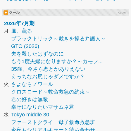
クール
cours
2026年7月期
月
風、薫る
ブラックトリック～裁きを操る弁護人～
GTO (2026)
夫を殺したはずなのに
もう1度夫婦になりますか？～カモフ...
35歳、今さら恋とかありえない
えっちなお尻じゃダメですか？
火
さよならノワール
クロスロード～救命救急の約束～
君の好きは無敵
幸せになりたいマサムネ君
水
Tokyo middle 30
ファーストクライ 母子救命救急班
今夜もシリアルキラーと待ち合わせ