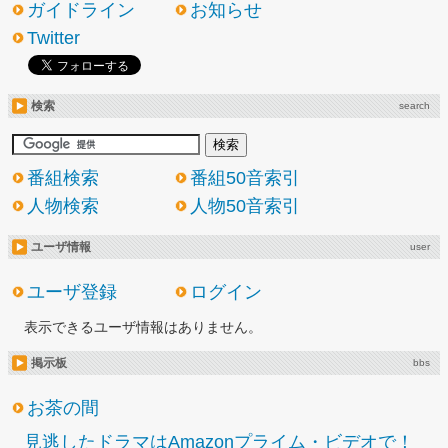
ガイドライン
お知らせ
Twitter
検索
search
番組検索
番組50音索引
人物検索
人物50音索引
ユーザ情報
user
ユーザ登録
ログイン
表示できるユーザ情報はありません。
掲示板
bbs
お茶の間
見逃したドラマはAmazonプライム・ビデオで！