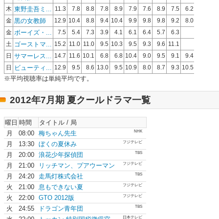
東野圭吾ミ...
木
11.3
7.8
8.8
7.8
8.9
7.9
7.6
8.9
7.5
6.2
黒の女教師
金
12.9
10.4
8.8
9.4
10.4
9.9
9.8
9.8
9.2
8.0
ボーイズ・...
金
7.5
5.4
7.3
3.9
4.1
6.1
6.4
5.7
6.3
ゴーストマ...
土
15.2
11.0
11.0
9.5
10.3
9.5
9.3
9.6
11.1
サマーレス...
日
14.7
11.6
10.1
6.8
6.8
10.4
9.0
9.5
9.1
9.4
8.6
ビューティ...
日
12.9
9.5
8.6
13.0
9.5
10.9
8.0
8.7
9.3
10.5
9.6
9.6
※平均視聴率は単純平均です。
2012年7月期 夏クールドラマ一覧
曜日
時間
タイトル / 局
NHK
月
08:00
梅ちゃん先生
フジテレビ
月
13:30
ぼくの夏休み
TBS
月
20:00
浪花少年探偵団
フジテレビ
月
21:00
リッチマン、プアウーマン
TBS
月
24:20
走馬灯株式会社
フジテレビ
火
21:00
息もできない夏
フジテレビ
火
22:00
GTO 2012版
TBS
火
24:55
ドラゴン青年団
日本テレビ