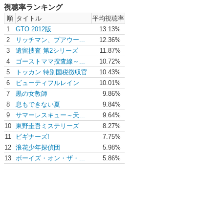
視聴率ランキング
順
タイトル
平均視聴率
1
GTO 2012版
13.13%
2
リッチマン、プアウー...
12.36%
3
遺留捜査 第2シリーズ
11.87%
4
ゴーストママ捜査線～...
10.72%
5
トッカン 特別国税徴収官
10.43%
6
ビューティフルレイン
10.01%
7
黒の女教師
9.86%
8
息もできない夏
9.84%
9
サマーレスキュー～天...
9.64%
10
東野圭吾ミステリーズ
8.27%
11
ビギナーズ!
7.75%
12
浪花少年探偵団
5.98%
13
ボーイズ・オン・ザ・...
5.86%