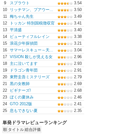
9
スプラウト
3.54
10
リッチマン、プアウー...
3.50
11
梅ちゃん先生
3.49
12
トッカン 特別国税徴収官
3.41
13
平清盛
3.40
14
ビューティフルレイン
3.38
15
浪花少年探偵団
3.21
16
サマーレスキュー～天...
3.04
17
VISION 殺しが見える女
2.96
18
主に泣いてます
2.93
19
ドラゴン青年団
2.91
20
東野圭吾ミステリーズ
2.79
21
黒の女教師
2.69
22
ビギナーズ!
2.68
23
ぼくの夏休み
2.46
24
GTO 2012版
2.41
25
息もできない夏
2.35
単発ドラマレビューランキング
順
タイトル
総合評価