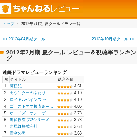
トップ
＞ 2012年7月期 夏クールドラマ一覧
<< 2012年04月期クール
2012年10月期クール >>
2012年7月期 夏クール レビュー＆視聴率ランキン
グ
連続ドラマレビューランキング
順
タイトル
総合評価
1
薄桜記
4.51
2
カウンターのふたり
4.10
2
ロイヤルペインズ 〜...
4.10
4
ゴーストママ捜査線～...
4.06
5
ボーイズ・オン・ザ・...
3.78
6
遺留捜査 第2シリーズ
3.73
7
走馬灯株式会社
3.63
7
青空の卵
3.63