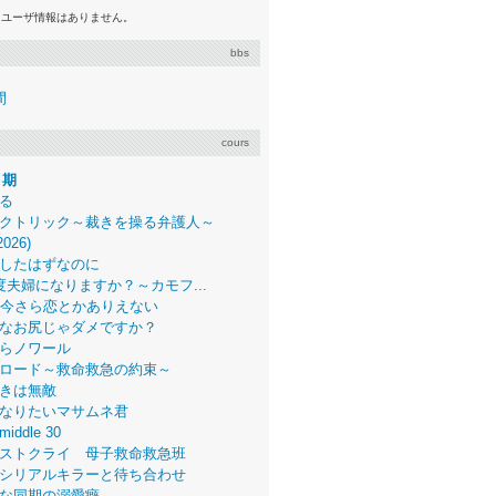
るユーザ情報はありません。
bbs
間
cours
月期
る
クトリック～裁きを操る弁護人～
2026)
したはずなのに
度夫婦になりますか？～カモフ...
、今さら恋とかありえない
なお尻じゃダメですか？
らノワール
ロード～救命救急の約束～
きは無敵
なりたいマサムネ君
middle 30
ストクライ 母子救命救急班
シリアルキラーと待ち合わせ
な同期の溺愛癖