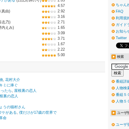
ワケがある
(日比野みのり)
2.05
ちゃん
4.57
木真由)
2.92
FAQ
3.16
利用規
谷志乃)
2.71
ガイド
野内えみ)
1.65
お知ら
3.09
Twitter
3.71
1.67
2.22
5.00
検索
物
,
花村大介
番組詳
キミに捧ぐ
人物検
ゃったら
,
屋根裏の恋人
番組５
根裏の恋人
人物５
ょうの猫村さん
ワケがある
,
僕だけが17歳の世界で
ユーザ
革命
ユーザ