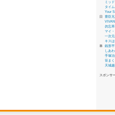
ミッド
タイム
Your
日
豊臣兄
VIVAN
勿忘草
マイ・
一次元
キスは
単
銭形平
しあわ
手塚治
笹まく
天城越
スポンサ