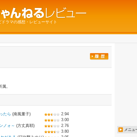
ビドラマの感想・レビューサイト
所属。
ったら
(南風董子)
2.94
3.00
ンノォ～
(方丈真耶)
2.76
メニュ
3.80