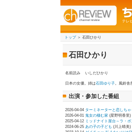
channel review
テレ
トップ
＞ 石田ひかり
石田ひかり
名前読み
いしだひかり
日本の女優。姉は
石田ゆり子
。風鈴舎
出演・参加した番組
2026-04-04
ターミネーターと恋しちゃ
2026-04-01
鬼女の棲む家
(星野明香里)
2025-04-12
ミッドナイト屋台～ラ・ボ
2024-06-25
あの子の子ども
(川上晴美)