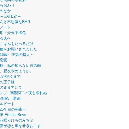
らおわり
のなか
～GATE24～
んと不思議なBAR
ノート
用ノ介天下御免
る夫へ
ごはんをたべるだけ
倫をお願いされました
16歳～狂気の隣人～
恋愛
欺 私の知らない彼の顔
、親友やめようか。
ツが乾くまで
の王子様
のままでいて
ンジ -伊藤潤二の夜も眠れぬ...
流儀5 夏編
ルビート
25年目の秘密ー
Eternal Boys-
花咲くけものみち２
雲が恋と嵐を巻きおこす