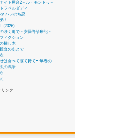
ナイト屋台2～ル・モンドゥ～
トラベルダディ
 Sky ハレのち恋
弟！
T (2026)
の咲く町で～安曇野診療記～
フィクション
の挿し木
捜査のあとで
次
せは食べて寝て待て〜早春の...
虫の戦争
ら
え
ーリンク