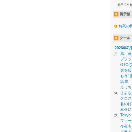
表示でき
掲示板
お茶の
クール
2026年7
月
風、薫
ブラッ
GTO (
夫を殺
もう1
35歳
えっち
火
さよな
クロス
君の好
幸せに
水
Tokyo 
ファー
今夜も
ドライ