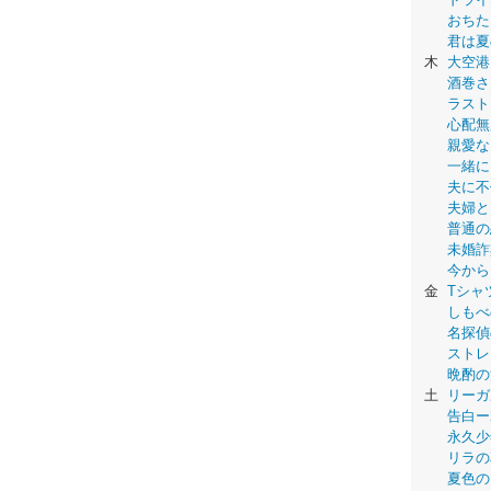
おちた
君は夏
木
大空港
酒巻さ
ラスト
心配無
親愛な
一緒に
夫に不
夫婦と
普通の
未婚詐
今から
金
Tシャ
しもべ
名探偵
ストレ
晩酌の
土
リーガ
告白ー
永久少年-
リラの
夏色の