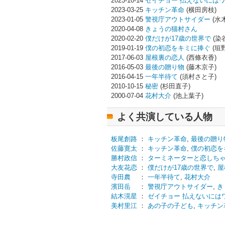
2023-10-14
ゼイチョー 払えないには
2023-03-25
キッチン革命
(横田房枝)
2023-01-05
警視庁アウトサイダー
(水
2020-04-08
きょうの猫村さん
2020-02-20
僕だけが17歳の世界で
(染
2019-01-19
僕の初恋をキミに捧ぐ
(垣
2017-06-03
屋根裏の恋人
(西條衣香)
2016-05-03
最後の贈り物
(藤木京子)
2016-04-15
一年半待て
(須村さと子)
2010-10-15
秘密
(杉田直子)
2000-07-04
花村大介
(池上葉子)
よく共演している人物
板尾創路
：
キッチン革命
,
最後の贈り
佐藤寛太
：
キッチン革命
,
僕の初恋を
勝村政信
：
ターミネーターと恋しち
大友花恋
：
僕だけが17歳の世界で
,
屋
寺田農
：
一年半待て
,
花村大介
濱田岳
：
警視庁アウトサイダー
,
き
結木滉星
：
ゼイチョー 払えないには
美村里江
：
あの子の子ども
,
キッチン