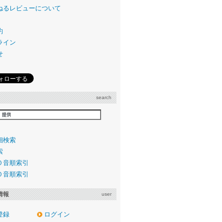
ねるレビューについて
約
ライン
せ
search
細検索
索
０音順索引
０音順索引
情報
user
登録
ログイン