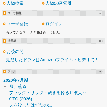
人物検索
人物50音索引
ユーザ情報
user
ユーザ登録
ログイン
表示できるユーザ情報はありません。
掲示板
bbs
お茶の間
見逃したドラマはAmazonプライム・ビデオで！
クール
cours
2026年7月期
月
風、薫る
ブラックトリック～裁きを操る弁護人～
GTO (2026)
夫を殺したはずなのに