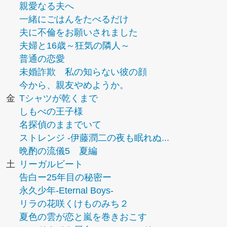
親愛なる夫へ
一緒にごはんをたべるだけ
夫に不倫をお願いされました
夫婦と16歳～狂気の隣人～
普通の恋愛
未婚詐欺 私の知らない彼の顔
今から、親友やめようか。
金
Tシャツが乾くまで
しもべの王子様
名探偵のままでいて
ストレンジ -伊藤潤二の夜も眠れぬ...
晩酌の流儀5 夏編
土
リーガルビート
告白ー25年目の秘密ー
永久少年-Eternal Boys-
リラの花咲くけものみち２
夏色の雲が恋と嵐を巻きおこす