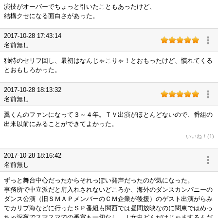
演技がオーバーでちょっと引いたこともあったけど、
結構クセになる面白さがあった。
2017-10-28 17:43:14
名前無し
独特のセリフ回し、最初はなんじゃこりゃ！とおもったけど、慣れてくる
とおもしろかった。
2017-10-28 18:13:32
名前無し
翼くんのファンになって３～４年。ＴＶ出演がほとんどないので、番組の
出来以前にみることができてよかった。
いいね！(1)
2017-10-28 18:16:42
名前無し
ずっと舞台中心だったからそれっぽい発声だったのが気になった。
事務所で中立派だと肩入れされないどころか、海外のダンスカンパニーの
ダンス公演（旧ＳＭＡＰメンバーのＣＭ企業が後援）のゲスト出演がらみ
でカリブ海などに行ったＳＰ番組も関西では昼間放映なのに関東ではめっ
ちゃ深夜でスマスマでの番宣も一切なし。Ｉ女史どんだけじゃまするんだ