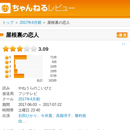
トップ
＞
2017年4月期
＞
屋根裏の恋人
屋根裏の恋人
↓↓
3.09
5
71件
4
6件
3
10件
2
19件
1
57件
合計
163
件
読み
やねうらのこいびと
放送局
フジテレビ
クール
2017年4月期
期間
2017-06-03 ～ 2017-07-22
時間帯
土曜日 23:40
出演
石田ひかり
、
今井翼
、
高畑淳子
、
勝村政
信
...