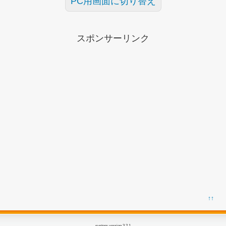
PC用画面に切り替え
スポンサーリンク
↑↑
system version 3.2.1