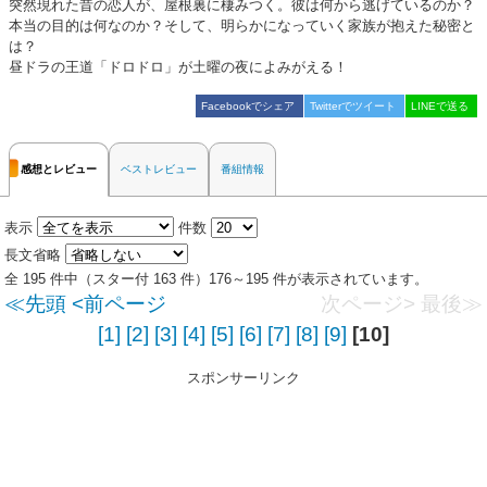
突然現れた昔の恋人が、屋根裏に棲みつく。彼は何から逃げているのか？
本当の目的は何なのか？そして、明らかになっていく家族が抱えた秘密と
は？
昼ドラの王道「ドロドロ」が土曜の夜によみがえる！
Facebookでシェア
Twitterでツイート
LINEで送る
感想とレビュー
ベストレビュー
番組情報
表示
件数
長文省略
全 195 件中（スター付 163 件）176～195 件が表示されています。
≪先頭
<前ページ
次ページ>
最後≫
[1]
[2]
[3]
[4]
[5]
[6]
[7]
[8]
[9]
[10]
スポンサーリンク