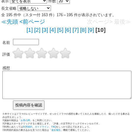
表示
件数
長文省略
全 195 件中（スター付 163 件）176～195 件が表示されています。
≪先頭
<前ページ
次ページ>
最後≫
[1]
[2]
[3]
[4]
[5]
[6]
[7]
[8]
[9]
[10]
名前
評価
感想
※本サイトはドラマのレビューサイトです。せっかくドラマの感想を書いてくれた人を揶揄したり、煽ったりする書き込
みは控えましょう。
※議論や雑談は「
お茶の間
」をご利用ください。
※評価はスターをクリックすると確定します。「評価」の文字列クリックでキャンセルです。
※利用にあたっては
利用規約
、
ガイドライン
、
FAQ
をしっかり読んでおきましょう。
※利用規約違反の書き込みを見つけた場合は「
違反報告
」機能で通報してください。