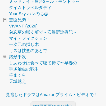
ミッドナイト屋台2～ル・モンドゥ～
タイムトラベルダディ
Your Sky ハレのち恋
日
豊臣兄弟！
VIVANT (2026)
勿忘草の咲く町で～安曇野診療記～
マイ・フィクション
一次元の挿し木
キスは捜査のあとで
単
銭形平次
しあわせは食べて寝て待て〜早春の...
手塚治虫の戦争
笹まくら
天城越え
見逃したドラマはAmazonプライム・ビデオで！