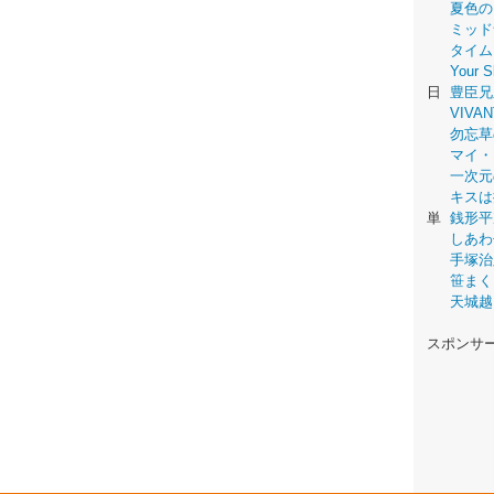
夏色の
ミッド
タイム
Your
日
豊臣兄
VIVAN
勿忘草
マイ・
一次元
キスは
単
銭形平
しあわ
手塚治
笹まく
天城越
スポンサ