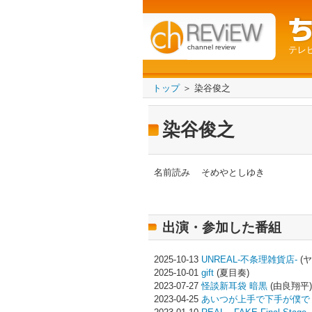
channel review
テレ
トップ
＞ 染谷俊之
染谷俊之
名前読み
そめやとしゆき
出演・参加した番組
2025-10-13
UNREAL-不条理雑貨店-
(ヤ
2025-10-01
gift
(夏目奏)
2023-07-27
怪談新耳袋 暗黒
(由良翔平)
2023-04-25
あいつが上手で下手が僕で 