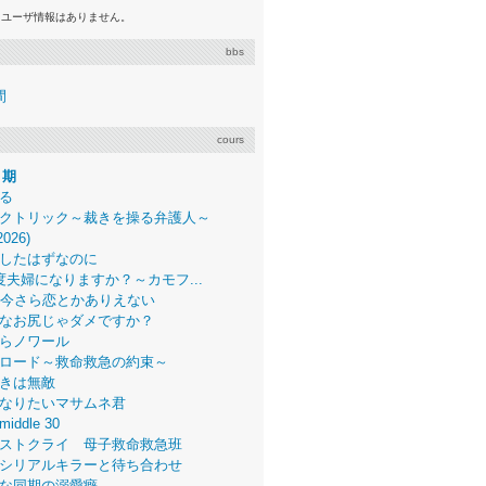
るユーザ情報はありません。
bbs
間
cours
月期
る
クトリック～裁きを操る弁護人～
2026)
したはずなのに
度夫婦になりますか？～カモフ...
、今さら恋とかありえない
なお尻じゃダメですか？
らノワール
ロード～救命救急の約束～
きは無敵
なりたいマサムネ君
middle 30
ストクライ 母子救命救急班
シリアルキラーと待ち合わせ
な同期の溺愛癖