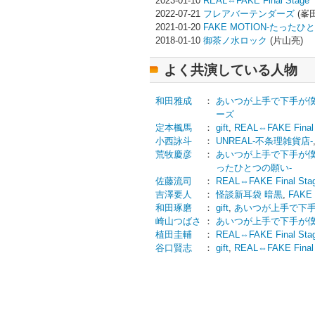
2023-01-10
REAL⇔FAKE Final Stage
2022-07-21
フレアバーテンダーズ
(峯
2021-01-20
FAKE MOTION-たったひ
2018-01-10
御茶ノ水ロック
(片山亮)
よく共演している人物
和田雅成
：
あいつが上手で下手が僕
ーズ
定本楓馬
：
gift
,
REAL⇔FAKE Final
小西詠斗
：
UNREAL-不条理雑貨店-
荒牧慶彦
：
あいつが上手で下手が僕
ったひとつの願い-
佐藤流司
：
REAL⇔FAKE Final Sta
吉澤要人
：
怪談新耳袋 暗黒
,
FAK
和田琢磨
：
gift
,
あいつが上手で下手
崎山つばさ
：
あいつが上手で下手が僕
植田圭輔
：
REAL⇔FAKE Final Sta
谷口賢志
：
gift
,
REAL⇔FAKE Final