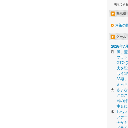
表示でき
掲示板
お茶の
クール
2026年7
月
風、薫
ブラッ
GTO (
夫を殺
もう1
35歳
えっち
火
さよな
クロス
君の好
幸せに
水
Tokyo 
ファー
今夜も
ドライ