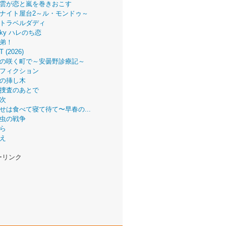
雲が恋と嵐を巻きおこす
ナイト屋台2～ル・モンドゥ～
トラベルダディ
 Sky ハレのち恋
弟！
T (2026)
の咲く町で～安曇野診療記～
フィクション
の挿し木
捜査のあとで
次
せは食べて寝て待て〜早春の...
虫の戦争
ら
え
ーリンク