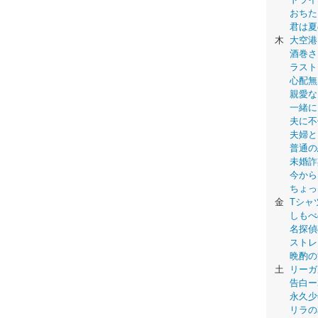
おちた
君は夏
木
大空港
酒巻さ
ラスト
心配無
親愛な
一緒に
夫に不
夫婦と
普通の
未婚詐
今から
ちょっ
金
Tシャ
しもべ
名探偵
ストレ
晩酌の
土
リーガ
告白ー
永久少年-
リラの