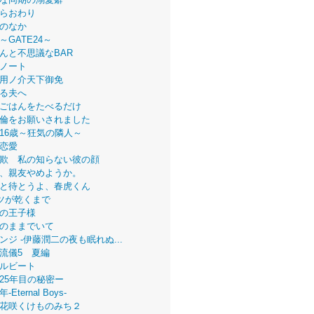
らおわり
のなか
～GATE24～
んと不思議なBAR
ノート
用ノ介天下御免
る夫へ
ごはんをたべるだけ
倫をお願いされました
16歳～狂気の隣人～
恋愛
欺 私の知らない彼の顔
、親友やめようか。
と待とうよ、春虎くん
ツが乾くまで
の王子様
のままでいて
ンジ -伊藤潤二の夜も眠れぬ...
流儀5 夏編
ルビート
25年目の秘密ー
Eternal Boys-
花咲くけものみち２