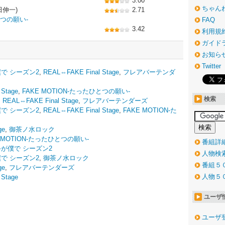
3.00
ちゃん
田伸一)
2.71
とつの願い-
FAQ
3.42
利用規
ガイド
お知ら
Twitter
で シーズン2
,
REAL⇔FAKE Final Stage
,
フレアバーテンダ
 Stage
,
FAKE MOTION-たったひとつの願い-
検索
,
REAL⇔FAKE Final Stage
,
フレアバーテンダーズ
で シーズン2
,
REAL⇔FAKE Final Stage
,
FAKE MOTION-た
ge
,
御茶ノ水ロック
E MOTION-たったひとつの願い-
番組詳
が僕で シーズン2
人物検
で シーズン2
,
御茶ノ水ロック
番組５
ge
,
フレアバーテンダーズ
人物５
 Stage
ユーザ
ユーザ