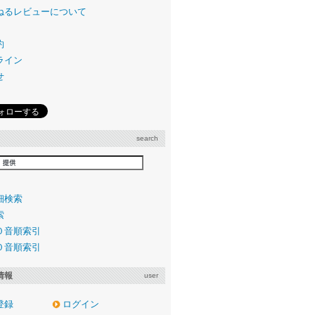
ねるレビューについて
約
ライン
せ
search
細検索
索
０音順索引
０音順索引
情報
user
登録
ログイン