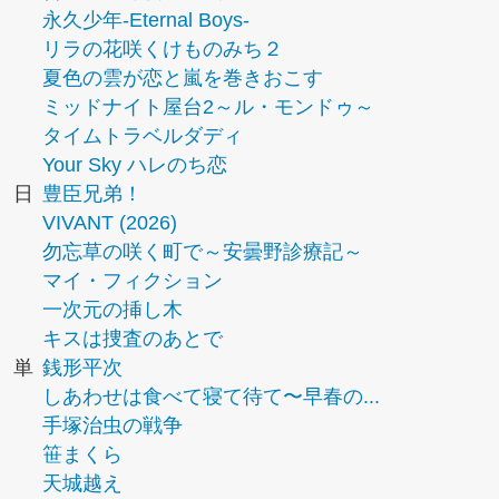
永久少年-Eternal Boys-
リラの花咲くけものみち２
夏色の雲が恋と嵐を巻きおこす
ミッドナイト屋台2～ル・モンドゥ～
タイムトラベルダディ
Your Sky ハレのち恋
日
豊臣兄弟！
VIVANT (2026)
勿忘草の咲く町で～安曇野診療記～
マイ・フィクション
一次元の挿し木
キスは捜査のあとで
単
銭形平次
しあわせは食べて寝て待て〜早春の...
手塚治虫の戦争
笹まくら
天城越え