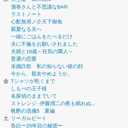
酒巻さんと不思議なBAR
ラストノート
心配無用ノ介天下御免
親愛なる夫へ
一緒にごはんをたべるだけ
夫に不倫をお願いされました
夫婦と16歳～狂気の隣人～
普通の恋愛
未婚詐欺 私の知らない彼の顔
今から、親友やめようか。
金
Tシャツが乾くまで
しもべの王子様
名探偵のままでいて
ストレンジ -伊藤潤二の夜も眠れぬ...
晩酌の流儀5 夏編
土
リーガルビート
告白ー25年目の秘密ー