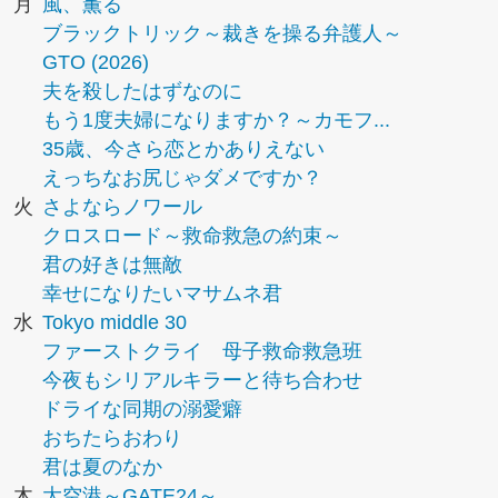
月
風、薫る
ブラックトリック～裁きを操る弁護人～
GTO (2026)
夫を殺したはずなのに
もう1度夫婦になりますか？～カモフ...
35歳、今さら恋とかありえない
えっちなお尻じゃダメですか？
火
さよならノワール
クロスロード～救命救急の約束～
君の好きは無敵
幸せになりたいマサムネ君
水
Tokyo middle 30
ファーストクライ 母子救命救急班
今夜もシリアルキラーと待ち合わせ
ドライな同期の溺愛癖
おちたらおわり
君は夏のなか
木
大空港～GATE24～