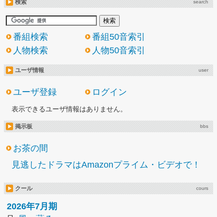
検索
search
番組検索
番組50音索引
人物検索
人物50音索引
ユーザ情報
user
ユーザ登録
ログイン
表示できるユーザ情報はありません。
掲示板
bbs
お茶の間
見逃したドラマはAmazonプライム・ビデオで！
クール
cours
2026年7月期