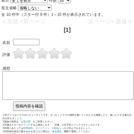
表示
件数
長文省略
全 10 件中（スター付 9 件）1～10 件が表示されています。
≪先頭
<前ページ
次ページ>
最後≫
[1]
名前
評価
感想
※本サイトはドラマのレビューサイトです。せっかくドラマの感想を書いてくれた人を揶揄したり、煽ったりする書き込
みは控えましょう。
※議論や雑談は「
お茶の間
」をご利用ください。
※評価はスターをクリックすると確定します。「評価」の文字列クリックでキャンセルです。
※利用にあたっては
利用規約
、
ガイドライン
、
FAQ
をしっかり読んでおきましょう。
※利用規約違反の書き込みを見つけた場合は「
違反報告
」機能で通報してください。