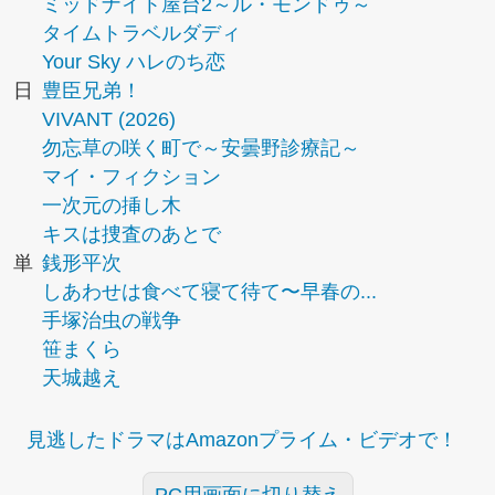
ミッドナイト屋台2～ル・モンドゥ～
タイムトラベルダディ
Your Sky ハレのち恋
日
豊臣兄弟！
VIVANT (2026)
勿忘草の咲く町で～安曇野診療記～
マイ・フィクション
一次元の挿し木
キスは捜査のあとで
単
銭形平次
しあわせは食べて寝て待て〜早春の...
手塚治虫の戦争
笹まくら
天城越え
見逃したドラマはAmazonプライム・ビデオで！