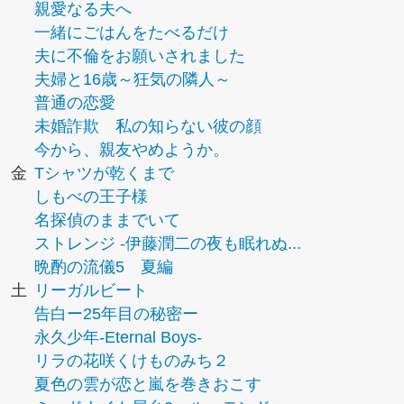
親愛なる夫へ
一緒にごはんをたべるだけ
夫に不倫をお願いされました
夫婦と16歳～狂気の隣人～
普通の恋愛
未婚詐欺 私の知らない彼の顔
今から、親友やめようか。
金
Tシャツが乾くまで
しもべの王子様
名探偵のままでいて
ストレンジ -伊藤潤二の夜も眠れぬ...
晩酌の流儀5 夏編
土
リーガルビート
告白ー25年目の秘密ー
永久少年-Eternal Boys-
リラの花咲くけものみち２
夏色の雲が恋と嵐を巻きおこす