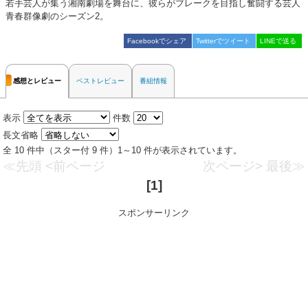
若手芸人が集う湘南劇場を舞台に、彼らがブレークを目指し奮闘する芸人
青春群像劇のシーズン2。
Facebookでシェア
Twitterでツイート
LINEで送る
感想とレビュー
ベストレビュー
番組情報
表示
件数
長文省略
全 10 件中（スター付 9 件）1～10 件が表示されています。
≪先頭
<前ページ
次ページ>
最後≫
[1]
スポンサーリンク