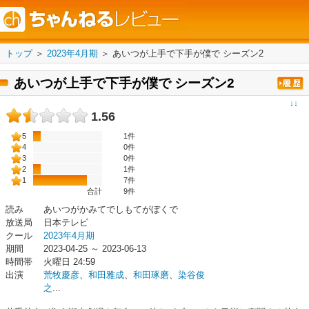
トップ
＞
2023年4月期
＞
あいつが上手で下手が僕で シーズン2
あいつが上手で下手が僕で シーズン2
↓↓
1.56
5
1件
4
0件
3
0件
2
1件
1
7件
合計
9
件
読み
あいつがかみてでしもてがぼくで
放送局
日本テレビ
クール
2023年4月期
期間
2023-04-25 ～ 2023-06-13
時間帯
火曜日 24:59
出演
荒牧慶彦
、
和田雅成
、
和田琢磨
、
染谷俊
之
...