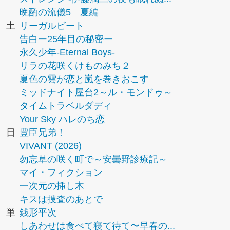
晩酌の流儀5 夏編
土
リーガルビート
告白ー25年目の秘密ー
永久少年-Eternal Boys-
リラの花咲くけものみち２
夏色の雲が恋と嵐を巻きおこす
ミッドナイト屋台2～ル・モンドゥ～
タイムトラベルダディ
Your Sky ハレのち恋
日
豊臣兄弟！
VIVANT (2026)
勿忘草の咲く町で～安曇野診療記～
マイ・フィクション
一次元の挿し木
キスは捜査のあとで
単
銭形平次
しあわせは食べて寝て待て〜早春の...