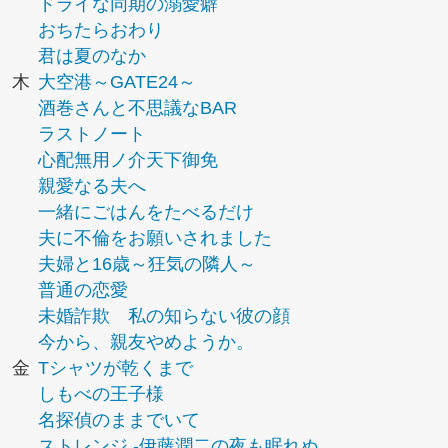
ドライな同期の溺愛癖
おちたらおわり
君は夏のなか
木
大空港～GATE24～
酒巻さんと不思議なBAR
ラストノート
心配無用ノ介天下御免
親愛なる夫へ
一緒にごはんをたべるだけ
夫に不倫をお願いされました
夫婦と16歳～狂気の隣人～
普通の恋愛
未婚詐欺 私の知らない彼の顔
今から、親友やめようか。
金
Tシャツが乾くまで
しもべの王子様
名探偵のままでいて
ストレンジ -伊藤潤二の夜も眠れぬ...