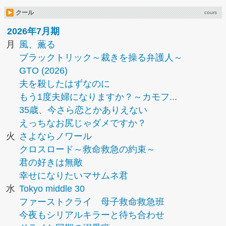
クール
cours
2026年7月期
月
風、薫る
ブラックトリック～裁きを操る弁護人～
GTO (2026)
夫を殺したはずなのに
もう1度夫婦になりますか？～カモフ...
35歳、今さら恋とかありえない
えっちなお尻じゃダメですか？
火
さよならノワール
クロスロード～救命救急の約束～
君の好きは無敵
幸せになりたいマサムネ君
水
Tokyo middle 30
ファーストクライ 母子救命救急班
今夜もシリアルキラーと待ち合わせ