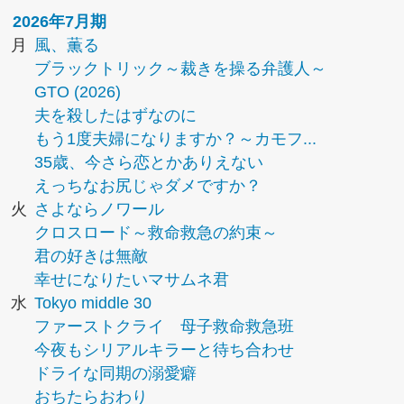
2026年7月期
月
風、薫る
ブラックトリック～裁きを操る弁護人～
GTO (2026)
夫を殺したはずなのに
もう1度夫婦になりますか？～カモフ...
35歳、今さら恋とかありえない
えっちなお尻じゃダメですか？
火
さよならノワール
クロスロード～救命救急の約束～
君の好きは無敵
幸せになりたいマサムネ君
水
Tokyo middle 30
ファーストクライ 母子救命救急班
今夜もシリアルキラーと待ち合わせ
ドライな同期の溺愛癖
おちたらおわり