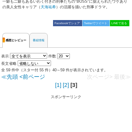
一癖も二癖もあるいわく付きの刑事たちの"BOSS"に据えられたワケあり
の美人女性キャリア（
天海祐希
）の活躍を描いた刑事ドラマ。
Facebookでシェア
Twitterでツイート
LINEで送る
感想とレビュー
番組情報
表示
件数
長文省略
全 59 件中（スター付 55 件）40～59 件が表示されています。
≪先頭
<前ページ
次ページ>
最後≫
[1]
[2]
[3]
スポンサーリンク