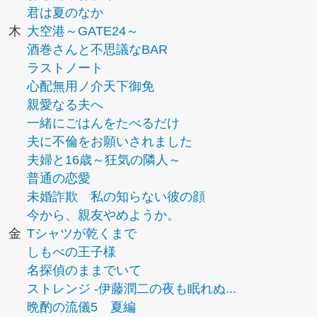
君は夏のなか
木
大空港～GATE24～
酒巻さんと不思議なBAR
ラストノート
心配無用ノ介天下御免
親愛なる夫へ
一緒にごはんをたべるだけ
夫に不倫をお願いされました
夫婦と16歳～狂気の隣人～
普通の恋愛
未婚詐欺 私の知らない彼の顔
今から、親友やめようか。
金
Tシャツが乾くまで
しもべの王子様
名探偵のままでいて
ストレンジ -伊藤潤二の夜も眠れぬ...
晩酌の流儀5 夏編