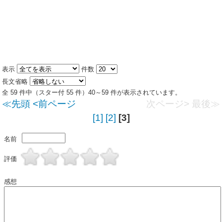
表示
件数
長文省略
全 59 件中（スター付 55 件）40～59 件が表示されています。
≪先頭
<前ページ
次ページ>
最後≫
[1]
[2]
[3]
名前
評価
感想