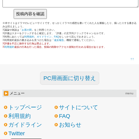
※本サイトはドラマのレビューサイトです。せっかくドラマの感想を書いてくれた人を揶揄したり、煽ったりする書き込
みは控えましょう。
※議論や雑談は「
お茶の間
」をご利用ください。
※評価はスターをクリックすると確定します。「評価」の文字列クリックでキャンセルです。
※利用にあたっては
利用規約
、
ガイドライン
、
FAQ
をしっかり読んでおきましょう。
※利用規約違反の書き込みを見つけた場合は「
違反報告
」機能で通報してください。
※評価を不正に操作する行為は禁止します。
※
利用規約
違反の行為を行った場合、投稿の削除やアクセス規制が行われる場合があります。
↑↑
PC用画面に切り替え
メニュー
menu
トップページ
サイトについて
利用規約
FAQ
ガイドライン
お知らせ
Twitter