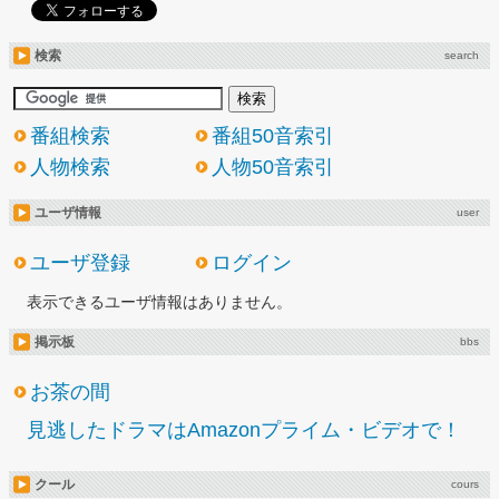
検索
search
番組検索
番組50音索引
人物検索
人物50音索引
ユーザ情報
user
ユーザ登録
ログイン
表示できるユーザ情報はありません。
掲示板
bbs
お茶の間
見逃したドラマはAmazonプライム・ビデオで！
クール
cours