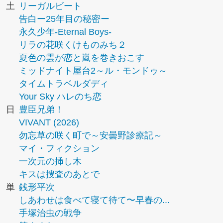
土
リーガルビート
告白ー25年目の秘密ー
永久少年-Eternal Boys-
リラの花咲くけものみち２
夏色の雲が恋と嵐を巻きおこす
ミッドナイト屋台2～ル・モンドゥ～
タイムトラベルダディ
Your Sky ハレのち恋
日
豊臣兄弟！
VIVANT (2026)
勿忘草の咲く町で～安曇野診療記～
マイ・フィクション
一次元の挿し木
キスは捜査のあとで
単
銭形平次
しあわせは食べて寝て待て〜早春の...
手塚治虫の戦争