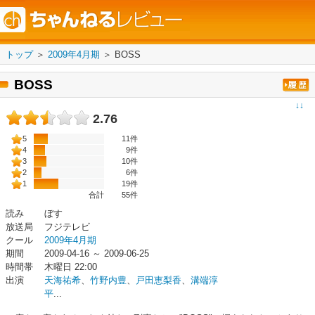
トップ
＞
2009年4月期
＞
BOSS
BOSS
↓↓
2.76
5
11件
4
9件
3
10件
2
6件
1
19件
合計
55
件
読み
ぼす
放送局
フジテレビ
クール
2009年4月期
期間
2009-04-16 ～ 2009-06-25
時間帯
木曜日 22:00
出演
天海祐希
、
竹野内豊
、
戸田恵梨香
、
溝端淳
平
...