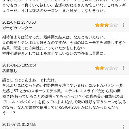
までもカッコ良くいて欲しい。吉瀬のおねえさんも忙しいな、これもレギ
ュラーだ。４月は復活のシーズン、また騒がしくなりそうだ。
2011-07-11 23:40:53
ガーがカウンター
期待値よりは低かった。最終回の結末は、なんともいえない。
１の展開とテンポは大好きなのですが、今回のはユーモアを追求しすぎた
結果、間違った方向性にいっていたかもしれない
推理小説好きとしては１を超えてはいないので評価は普通に。
2013-01-16 18:53:34
名前無し
話としてはまあまあ、それだけ。
それより気になったのが竹野内豊が演じている役がコルトガバメント(見
た感じSTIとかのスポーツモデル風。ステンレススライドだから別の機
種？)を持っていることの説明ってあったっけ？小西真奈美が狙撃犯の回
で｢コルトガバメントを使っています｣なんて銃の種類を言うシーンがある
のなら、なんで警察で使用しているSIGP230とかにしなかったんだろ
う･･･？
2013-07-21 01:27:58