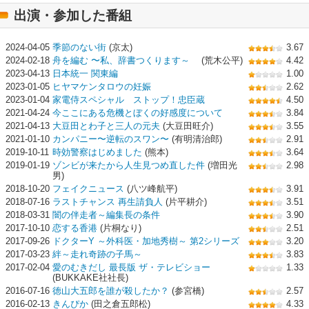
出演・参加した番組
2024-04-05
季節のない街
(京太)
3.67
2024-02-18
舟を編む 〜私、辞書つくります～
(荒木公平)
4.42
2023-04-13
日本統一 関東編
1.00
2023-01-05
ヒヤマケンタロウの妊娠
2.62
2023-01-04
家電侍スペシャル ストップ！忠臣蔵
4.50
2021-04-24
今ここにある危機とぼくの好感度について
3.84
2021-04-13
大豆田とわ子と三人の元夫
(大豆田旺介)
3.55
2021-01-10
カンパニー〜逆転のスワン〜
(有明清治郎)
2.91
2019-10-11
時効警察はじめました
(熊本)
3.64
2019-01-19
ゾンビが来たから人生見つめ直した件
(増田光
2.98
男)
2018-10-20
フェイクニュース
(八ツ峰航平)
3.91
2018-07-16
ラストチャンス 再生請負人
(片平耕介)
3.51
2018-03-31
闇の伴走者～編集長の条件
3.90
2017-10-10
恋する香港
(片桐なり)
2.51
2017-09-26
ドクターY ～外科医・加地秀樹～ 第2シリーズ
3.20
2017-03-23
絆～走れ奇跡の子馬～
3.83
2017-02-04
愛のむきだし 最長版 ザ・テレビショー
1.33
(BUKKAKE社社長)
2016-07-16
徳山大五郎を誰が殺したか？
(参宮橋)
2.57
2016-02-13
きんぴか
(田之倉五郎松)
4.33