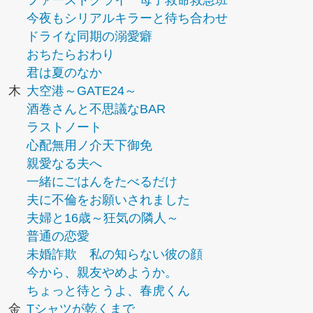
ファーストクライ 母子救命救急班
今夜もシリアルキラーと待ち合わせ
ドライな同期の溺愛癖
おちたらおわり
君は夏のなか
木
大空港～GATE24～
酒巻さんと不思議なBAR
ラストノート
心配無用ノ介天下御免
親愛なる夫へ
一緒にごはんをたべるだけ
夫に不倫をお願いされました
夫婦と16歳～狂気の隣人～
普通の恋愛
未婚詐欺 私の知らない彼の顔
今から、親友やめようか。
ちょっと待とうよ、春虎くん
金
Tシャツが乾くまで