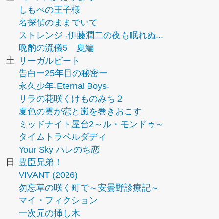
しもべの王子様
名探偵のままでいて
ストレンジ -伊藤潤二の夜も眠れぬ...
晩酌の流儀5 夏編
土
リーガルビート
告白ー25年目の秘密ー
永久少年-Eternal Boys-
リラの花咲くけものみち２
夏色の雲が恋と嵐を巻きおこす
ミッドナイト屋台2～ル・モンドゥ～
タイムトラベルダディ
Your Sky ハレのち恋
日
豊臣兄弟！
VIVANT (2026)
勿忘草の咲く町で～安曇野診療記～
マイ・フィクション
一次元の挿し木