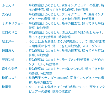
ふせえり
：
時効警察はじめました
,
変身インタビュアーの憂鬱
,
熱
海の捜査官
,
帰ってきた時効警察
,
時効警察
光石研
：
時効警察はじめました
,
フェイクニュース
,
変身インタ
ビュアーの憂鬱
,
帰ってきた時効警察
,
時効警察
オダギリジョー
：
時効警察はじめました
,
熱海の捜査官
,
帰ってきた時効
警察
,
時効警察
江口のりこ
：
時効警察はじめました
,
徳山大五郎を誰が殺したか？
,
帰ってきた時効警察
,
時効警察
温水洋一
：
今ここにある危機とぼくの好感度について
,
闇の伴走者
～編集長の条件
,
帰ってきた時効警察
,
スローダンス
緋田康人
：
時効警察はじめました
,
熱海の捜査官
,
帰ってきた時効
警察
,
時効警察
豊原功補
：
時効警察はじめました
,
帰ってきた時効警察
,
のだめカ
ンタービレ
,
時効警察
麻生久美子
：
時効警察はじめました
,
ナポレオンの村
,
帰ってきた時
効警察
,
時効警察
松尾スズキ
：
植物男子ベランダーseason2
,
変身インタビュアーの憂
鬱
,
熱海の捜査官
松重豊
：
今ここにある危機とぼくの好感度について
,
変身インタ
ビュアーの憂鬱
,
熱海の捜査官