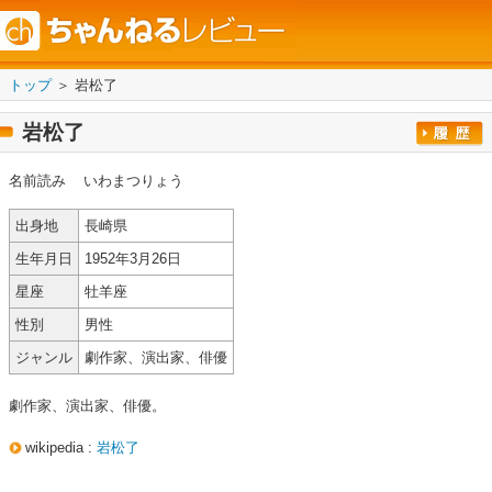
トップ
＞ 岩松了
岩松了
名前読み
いわまつりょう
出身地
長崎県
生年月日
1952年3月26日
星座
牡羊座
性別
男性
ジャンル
劇作家、演出家、俳優
劇作家、演出家、俳優。
wikipedia :
岩松了