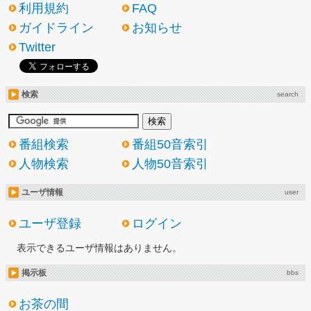
利用規約
FAQ
ガイドライン
お知らせ
Twitter
検索
search
番組検索
番組50音索引
人物検索
人物50音索引
ユーザ情報
user
ユーザ登録
ログイン
表示できるユーザ情報はありません。
掲示板
bbs
お茶の間