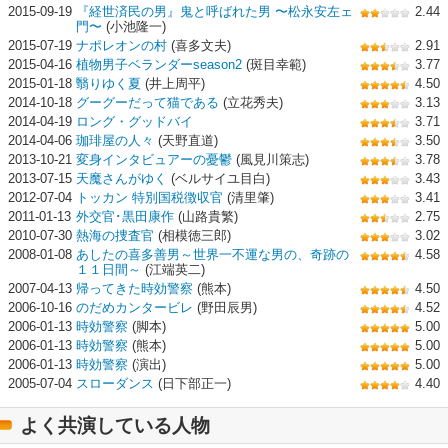
2015-09-19
『経世済民の男』鬼と呼ばれた男 〜松永安左ェ
2.44
門〜
(小池隆一)
2015-07-19
ナポレオンの村
(喜多文夫)
2.91
2015-04-16
植物男子ベランダーseason2
(斑目幸範)
3.77
2015-01-18
翳りゆく夏
(井上周平)
4.50
2014-10-18
グーグーだって猫である
(立花秀夫)
3.13
2014-04-19
ロング・グッドバイ
3.71
2014-04-06
珈琲屋の人々
(天野直道)
3.50
2013-10-21
変身インタビュアーの憂鬱
(風見川策志)
3.78
2013-07-15
天魔さんがゆく
(ベルサイユ目白)
3.43
2012-07-04
トッカン 特別国税徴収官
(清里肇)
3.41
2011-01-13
外交官･黒田康作
(山路貴繁)
2.75
2010-07-30
熱海の捜査官
(相模徳三郎)
3.02
2008-01-08
あしたの喜多善男～世界一不運な男の、奇跡の
4.58
１１日間～
(江端英二)
2007-04-13
帰ってきた時効警察
(熊本)
4.50
2006-10-16
のだめカンタービレ
(野田辰男)
4.52
2006-01-13
時効警察
(脚本)
5.00
2006-01-13
時効警察
(熊本)
5.00
2006-01-13
時効警察
(演出)
5.00
2005-07-04
スローダンス
(日下部正一)
4.40
よく共演している人物