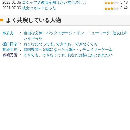
2022-01-06
ゴシップ＃彼女が知りたい本当の〇〇
3.48
2021-07-06
彼女はキレイだった
3.42
よく共演している人物
本多力
：
自由な女神 バックステージ・イン・ニューヨーク
,
彼女はキ
レイだった
樋口日奈
：
おとなになっても
,
できても、できなくても
渡邊圭祐
：
財閥復讐～兄嫁になった元嫁へ～
,
チェイサーゲーム
鶴嶋乃愛
：
できても、できなくても
,
あなたは私におとされたい