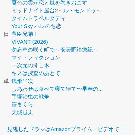
夏色の雲が恋と嵐を巻きおこす
ミッドナイト屋台2～ル・モンドゥ～
タイムトラベルダディ
Your Sky ハレのち恋
日
豊臣兄弟！
VIVANT (2026)
勿忘草の咲く町で～安曇野診療記～
マイ・フィクション
一次元の挿し木
キスは捜査のあとで
単
銭形平次
しあわせは食べて寝て待て〜早春の...
手塚治虫の戦争
笹まくら
天城越え
見逃したドラマはAmazonプライム・ビデオで！