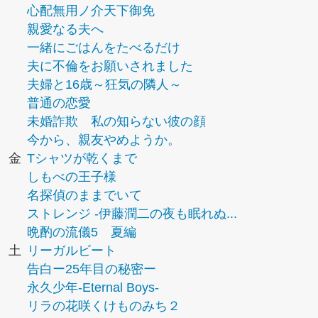
心配無用ノ介天下御免
親愛なる夫へ
一緒にごはんをたべるだけ
夫に不倫をお願いされました
夫婦と16歳～狂気の隣人～
普通の恋愛
未婚詐欺 私の知らない彼の顔
今から、親友やめようか。
金
Tシャツが乾くまで
しもべの王子様
名探偵のままでいて
ストレンジ -伊藤潤二の夜も眠れぬ...
晩酌の流儀5 夏編
土
リーガルビート
告白ー25年目の秘密ー
永久少年-Eternal Boys-
リラの花咲くけものみち２