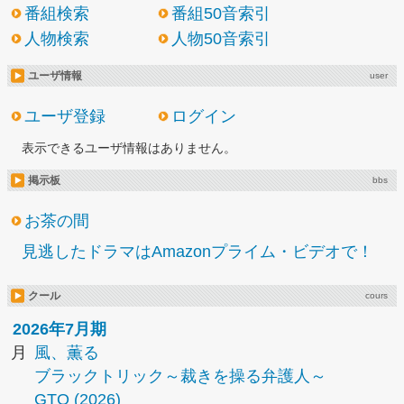
番組検索
番組50音索引
人物検索
人物50音索引
ユーザ情報
user
ユーザ登録
ログイン
表示できるユーザ情報はありません。
掲示板
bbs
お茶の間
見逃したドラマはAmazonプライム・ビデオで！
クール
cours
2026年7月期
月
風、薫る
ブラックトリック～裁きを操る弁護人～
GTO (2026)