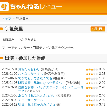
トップ
＞ 宇垣美里
宇垣美里
名前読み
うがきみさと
フリーアナウンサー・TBSテレビの元アナウンサー。
出演・参加した番組
2026-07-01
おちたらおわり
(月島あかり)
3.09
2026-01-09
おとなになっても
(神宮寺友香里)
3.25
2025-10-09
できても、できなくても
(桃生翠)
1.50
2025-01-06
財閥復讐～兄嫁になった元嫁へ～
(伊勢花歩)
2.29
2023-03-04
自由な女神 バックステージ・イン・ニューヨ
2.90
ーク
(マカロン)
2023-01-05
あなたは私におとされたい
(相澤夏菜)
2.40
2022-09-09
チェイサーゲーム
2.59
2022-04-12
明日、私は誰かのカノジョ
(彩)
3.43