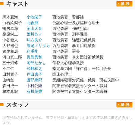
キャスト
黒木夏海
小池栄子
西池袋署 警部補
白石絵梨子
北香那
公認心理士及び臨床心理士
鴨居卓海
岡山天音
西池袋署 強硬犯係
桑原栄二
荒川良々
西池袋署 刑事課長
中谷健人
味方良介
西池袋署 強硬犯係係長
大野裕也
濱尾ノリタカ
西池袋署 暴力団対策係
妹尾和馬
利重剛
西池袋署 署長
河口真二郎
眞島秀和
西池袋署 暴力団対策係係長
五十畑修
岡部たかし
帝都大心理学教授
不二仁
浅野和之
指定暴力団「祥仁會」三代目会長
田村貴子
戸田恵子
臨床心理士
山崎創
渡部篤郎
元組織犯罪対策係・係長 現在失踪中
森田成一
中村公隆
関東被害者支援センターの職員
根本真紀
石川萌香
関東被害者支援センターの職員
スタッフ
現在登録されていません。誰でも登録・編集が行えますので気軽に書き込みまし
ょう。