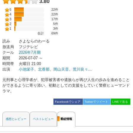
3.80
5
22件
4
22件
3
17件
2
5件
1
3件
合計
69
件
読み
さよならのわーる
放送局
フジテレビ
クール
2026年7月期
期間
2026-07-07 ～
時間帯
火曜日 21:00
出演
小池栄子
、
北香那
、
岡山天音
、
荒川良々
...
元刑事と心理学者が、犯罪被害者や遺族らが再び人生の歩みを進めること
ができるように寄り添い、初動としての支援をしていく警察ヒューマンド
ラマ。
Facebookでシェア
Twitterでツイート
LINEで送る
感想とレビュー
ベストレビュー
番組情報