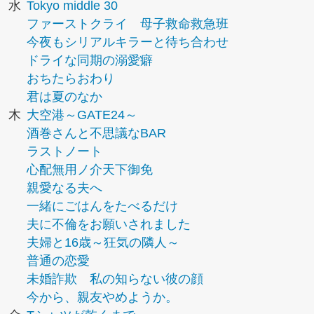
水
Tokyo middle 30
ファーストクライ 母子救命救急班
今夜もシリアルキラーと待ち合わせ
ドライな同期の溺愛癖
おちたらおわり
君は夏のなか
木
大空港～GATE24～
酒巻さんと不思議なBAR
ラストノート
心配無用ノ介天下御免
親愛なる夫へ
一緒にごはんをたべるだけ
夫に不倫をお願いされました
夫婦と16歳～狂気の隣人～
普通の恋愛
未婚詐欺 私の知らない彼の顔
今から、親友やめようか。