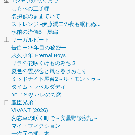
金
Tシャツが乾くまで
しもべの王子様
名探偵のままでいて
ストレンジ -伊藤潤二の夜も眠れぬ...
晩酌の流儀5 夏編
土
リーガルビート
告白ー25年目の秘密ー
永久少年-Eternal Boys-
リラの花咲くけものみち２
夏色の雲が恋と嵐を巻きおこす
ミッドナイト屋台2～ル・モンドゥ～
タイムトラベルダディ
Your Sky ハレのち恋
日
豊臣兄弟！
VIVANT (2026)
勿忘草の咲く町で～安曇野診療記～
マイ・フィクション
一次元の挿し木