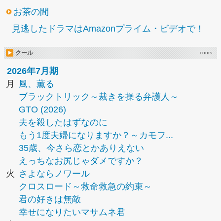
お茶の間
見逃したドラマはAmazonプライム・ビデオで！
クール
cours
2026年7月期
月
風、薫る
ブラックトリック～裁きを操る弁護人～
GTO (2026)
夫を殺したはずなのに
もう1度夫婦になりますか？～カモフ...
35歳、今さら恋とかありえない
えっちなお尻じゃダメですか？
火
さよならノワール
クロスロード～救命救急の約束～
君の好きは無敵
幸せになりたいマサムネ君