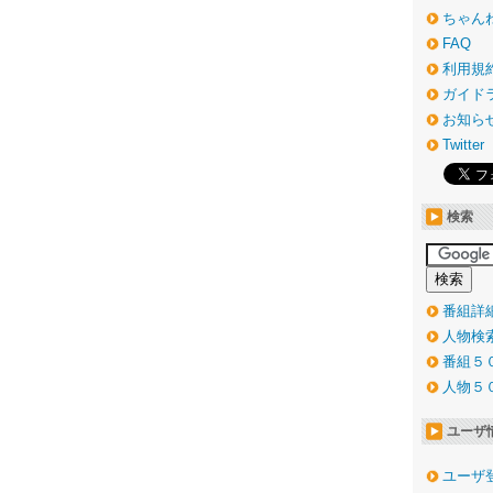
ちゃん
FAQ
利用規
ガイド
お知ら
Twitter
検索
番組詳
人物検
番組５
人物５
ユーザ
ユーザ