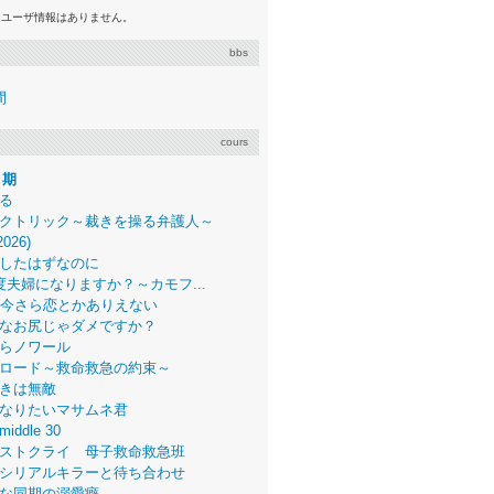
るユーザ情報はありません。
bbs
間
cours
月期
る
クトリック～裁きを操る弁護人～
2026)
したはずなのに
度夫婦になりますか？～カモフ...
、今さら恋とかありえない
なお尻じゃダメですか？
らノワール
ロード～救命救急の約束～
きは無敵
なりたいマサムネ君
middle 30
ストクライ 母子救命救急班
シリアルキラーと待ち合わせ
な同期の溺愛癖