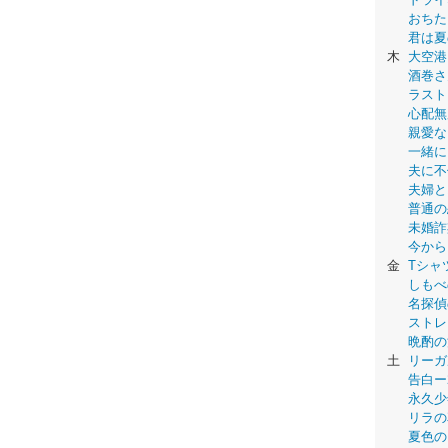
おちた
君は夏
木
大空港
酒巻さ
ラスト
心配無
親愛な
一緒に
夫に不
夫婦と
普通の
未婚詐
今から
金
Tシャ
しもべ
名探偵
ストレ
晩酌の
土
リーガ
告白ー
永久少年-
リラの
夏色の