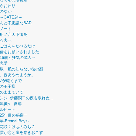
らおわり
のなか
～GATE24～
んと不思議なBAR
ノート
用ノ介天下御免
る夫へ
ごはんをたべるだけ
倫をお願いされました
16歳～狂気の隣人～
恋愛
欺 私の知らない彼の顔
、親友やめようか。
ツが乾くまで
の王子様
のままでいて
ンジ -伊藤潤二の夜も眠れぬ...
流儀5 夏編
ルビート
25年目の秘密ー
Eternal Boys-
花咲くけものみち２
雲が恋と嵐を巻きおこす