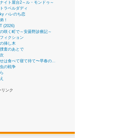
ナイト屋台2～ル・モンドゥ～
トラベルダディ
 Sky ハレのち恋
弟！
T (2026)
の咲く町で～安曇野診療記～
フィクション
の挿し木
捜査のあとで
次
せは食べて寝て待て〜早春の...
虫の戦争
ら
え
ーリンク