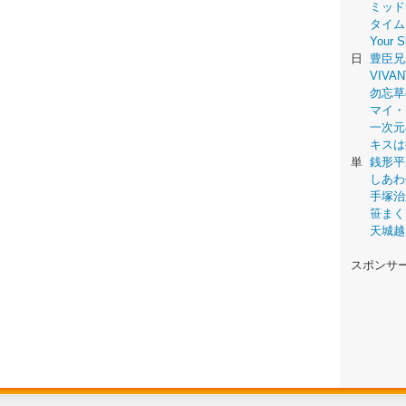
ミッド
タイム
Your
日
豊臣兄
VIVAN
勿忘草
マイ・
一次元
キスは
単
銭形平
しあわ
手塚治
笹まく
天城越
スポンサ