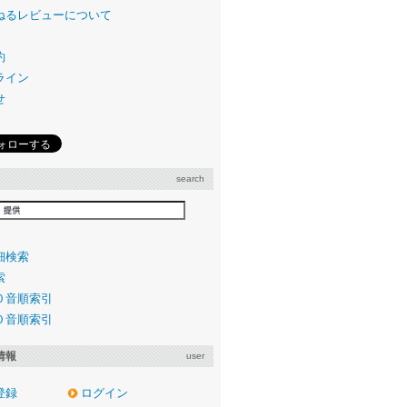
ねるレビューについて
約
ライン
せ
search
細検索
索
０音順索引
０音順索引
情報
user
登録
ログイン