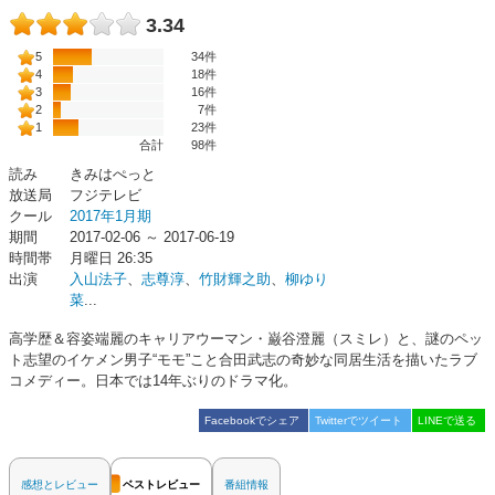
3.34
5
34件
4
18件
3
16件
2
7件
1
23件
合計
98
件
読み
きみはぺっと
放送局
フジテレビ
クール
2017年1月期
期間
2017-02-06 ～ 2017-06-19
時間帯
月曜日 26:35
出演
入山法子
、
志尊淳
、
竹財輝之助
、
柳ゆり
菜
...
高学歴＆容姿端麗のキャリアウーマン・巌谷澄麗（スミレ）と、謎のペッ
ト志望のイケメン男子“モモ”こと合田武志の奇妙な同居生活を描いたラブ
コメディー。日本では14年ぶりのドラマ化。
Facebookでシェア
Twitterでツイート
LINEで送る
感想とレビュー
ベストレビュー
番組情報