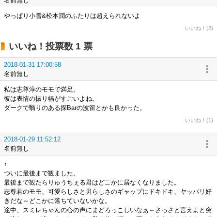
名前無し
やっぱり小雪&松本潤のふたりは超えられないよ
いいね！(2)
いいね！投票数 1 票
2018-01-31 17:00:58
名前無し
私は志尊淳のモモで満足。
彼は表情の振り幅がすごいよね。
ダークで翳りのある探Barの波留とかも良かった。
いいね！(1)
2018-01-29 11:52:12
名前無し
↑
ついに最後まで観ました。
最後まで観たらりゅうちぇる君はどこかに居なくなりました。
志尊君のモモ、可愛らしさと男らしさのギャップにドキドキ、ヤッパリ好
きだな～どこかに落ちていないかな。
途中、スミレちゃんの心の声にまどろっこしいなぁ～さっさと言えよと突