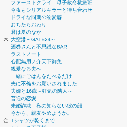
ファーストクライ 母子救命救急班
今夜もシリアルキラーと待ち合わせ
ドライな同期の溺愛癖
おちたらおわり
君は夏のなか
木
大空港～GATE24～
酒巻さんと不思議なBAR
ラストノート
心配無用ノ介天下御免
親愛なる夫へ
一緒にごはんをたべるだけ
夫に不倫をお願いされました
夫婦と16歳～狂気の隣人～
普通の恋愛
未婚詐欺 私の知らない彼の顔
今から、親友やめようか。
金
Tシャツが乾くまで