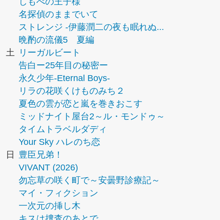
しもべの王子様
名探偵のままでいて
ストレンジ -伊藤潤二の夜も眠れぬ...
晩酌の流儀5 夏編
土
リーガルビート
告白ー25年目の秘密ー
永久少年-Eternal Boys-
リラの花咲くけものみち２
夏色の雲が恋と嵐を巻きおこす
ミッドナイト屋台2～ル・モンドゥ～
タイムトラベルダディ
Your Sky ハレのち恋
日
豊臣兄弟！
VIVANT (2026)
勿忘草の咲く町で～安曇野診療記～
マイ・フィクション
一次元の挿し木
キスは捜査のあとで