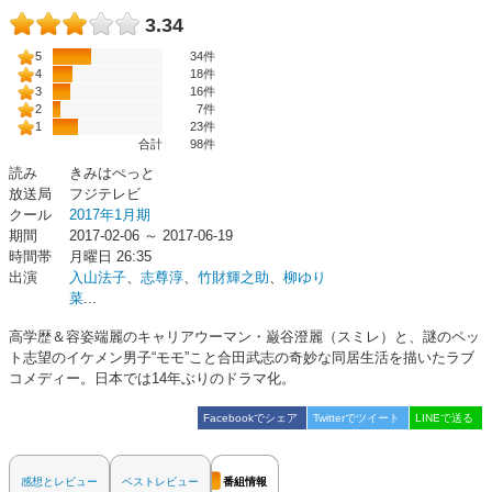
3.34
5
34件
4
18件
3
16件
2
7件
1
23件
合計
98
件
読み
きみはぺっと
放送局
フジテレビ
クール
2017年1月期
期間
2017-02-06 ～ 2017-06-19
時間帯
月曜日 26:35
出演
入山法子
、
志尊淳
、
竹財輝之助
、
柳ゆり
菜
...
高学歴＆容姿端麗のキャリアウーマン・巌谷澄麗（スミレ）と、謎のペッ
ト志望のイケメン男子“モモ”こと合田武志の奇妙な同居生活を描いたラブ
コメディー。日本では14年ぶりのドラマ化。
Facebookでシェア
Twitterでツイート
LINEで送る
感想とレビュー
ベストレビュー
番組情報