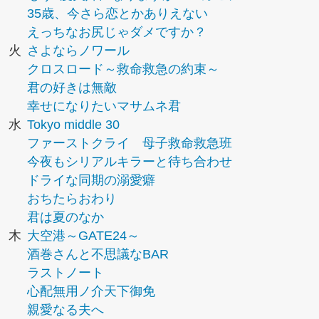
35歳、今さら恋とかありえない
えっちなお尻じゃダメですか？
火
さよならノワール
クロスロード～救命救急の約束～
君の好きは無敵
幸せになりたいマサムネ君
水
Tokyo middle 30
ファーストクライ 母子救命救急班
今夜もシリアルキラーと待ち合わせ
ドライな同期の溺愛癖
おちたらおわり
君は夏のなか
木
大空港～GATE24～
酒巻さんと不思議なBAR
ラストノート
心配無用ノ介天下御免
親愛なる夫へ