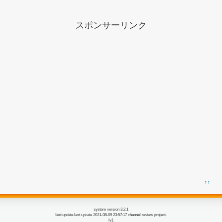
スポンサーリンク
↑↑
system version 3.2.1
last update last update 2021-08-09 23:57:17 channel review project.
lv1