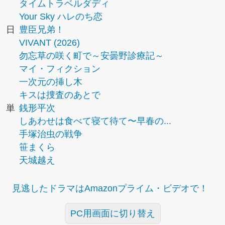
タイムトラベルダディ
Your Sky ハレのち恋
日
豊臣兄弟！
VIVANT (2026)
勿忘草の咲く町で～安曇野診療記～
マイ・フィクション
一次元の挿し木
キスは捜査のあとで
単
銭形平次
しあわせは食べて寝て待て〜早春の...
手塚治虫の戦争
笹まくら
天城越え
見逃したドラマはAmazonプライム・ビデオで！
PC用画面に切り替え