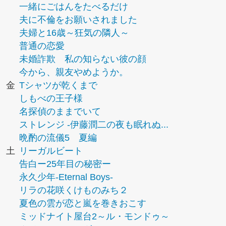
一緒にごはんをたべるだけ
夫に不倫をお願いされました
夫婦と16歳～狂気の隣人～
普通の恋愛
未婚詐欺 私の知らない彼の顔
今から、親友やめようか。
金
Tシャツが乾くまで
しもべの王子様
名探偵のままでいて
ストレンジ -伊藤潤二の夜も眠れぬ...
晩酌の流儀5 夏編
土
リーガルビート
告白ー25年目の秘密ー
永久少年-Eternal Boys-
リラの花咲くけものみち２
夏色の雲が恋と嵐を巻きおこす
ミッドナイト屋台2～ル・モンドゥ～