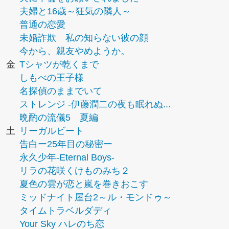
夫婦と16歳～狂気の隣人～
普通の恋愛
未婚詐欺 私の知らない彼の顔
今から、親友やめようか。
金
Tシャツが乾くまで
しもべの王子様
名探偵のままでいて
ストレンジ -伊藤潤二の夜も眠れぬ...
晩酌の流儀5 夏編
土
リーガルビート
告白ー25年目の秘密ー
永久少年-Eternal Boys-
リラの花咲くけものみち２
夏色の雲が恋と嵐を巻きおこす
ミッドナイト屋台2～ル・モンドゥ～
タイムトラベルダディ
Your Sky ハレのち恋