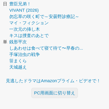
日
豊臣兄弟！
VIVANT (2026)
勿忘草の咲く町で～安曇野診療記～
マイ・フィクション
一次元の挿し木
キスは捜査のあとで
単
銭形平次
しあわせは食べて寝て待て〜早春の...
手塚治虫の戦争
笹まくら
天城越え
見逃したドラマはAmazonプライム・ビデオで！
PC用画面に切り替え