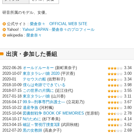
研音所属のモデル、女優。
公式サイト :
榮倉奈々 OFFICIAL WEB SITE
Yahoo! :
Yahoo! JAPAN - 榮倉奈々のプロフィール
wikipedia :
榮倉奈々
出演・参加した番組
2022-06-26
オールドルーキー
(新町果奈子)
3.34
2020-10-07
東京タラレバ娘 2020
(平沢香)
3.00
2020-01
テセウスの船
(佐野和子)
3.34
2018-10-09
僕らは奇跡でできている
3.98
2018-07-15
この世界の片隅に
(近江佳代)
3.55
2017-01-18
東京タラレバ娘
(山川香)
3.11
2016-04-17
99.9―刑事専門弁護士―
(立花彩乃)
3.67
2015-10-22
遺産争族
(河村楓)
3.80
2015-10-04
図書館戦争 BOOK OF MEMORIES
(笠原郁)
2.78
2014-10-17
Nのために
(杉下希美)
4.14
2013-04-15
確証～警視庁捜査3課
(武田秋穂)
3.62
2012-07-20
黒の女教師
(高倉夕子)
2.69