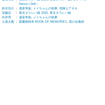
Dance☆Drill～
鈴木浩介
：
遺産争族
,
メイちゃんの執事
,
危険なアネキ
加藤諒
：
東京タラレバ娘 2020
,
東京タラレバ娘
向井理
：
遺産争族
,
メイちゃんの執事
土屋太鳳
：
図書館戦争 BOOK OF MEMORIES
,
黒の女教師