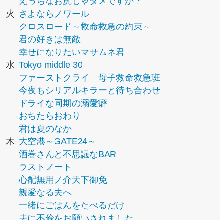
えっちなお尻じゃダメですか？
火
さよならノワール
クロスロード～救命救急の約束～
君の好きは無敵
幸せになりたいマサムネ君
水
Tokyo middle 30
ファーストクライ 母子救命救急班
今夜もシリアルキラーと待ち合わせ
ドライな同期の溺愛癖
おちたらおわり
君は夏のなか
木
大空港～GATE24～
酒巻さんと不思議なBAR
ラストノート
心配無用ノ介天下御免
親愛なる夫へ
一緒にごはんをたべるだけ
夫に不倫をお願いされました