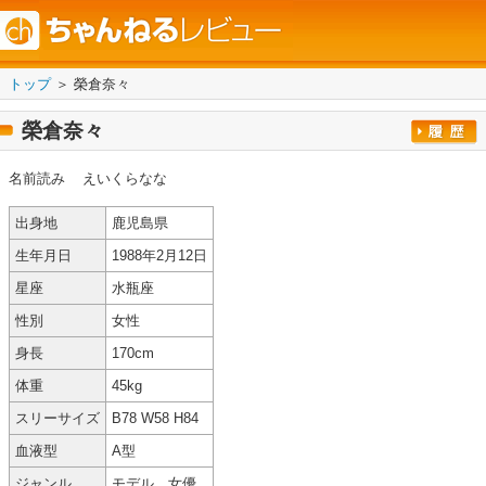
トップ
＞ 榮倉奈々
榮倉奈々
名前読み
えいくらなな
出身地
鹿児島県
生年月日
1988年2月12日
星座
水瓶座
性別
女性
身長
170cm
体重
45kg
スリーサイズ
B78 W58 H84
血液型
A型
ジャンル
モデル、女優