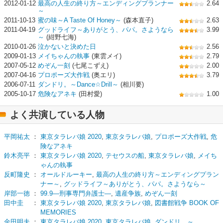
2012-01-12
最高の人生の終り方～エンディングプランナー
2.64
～
2011-10-13
蜜の味～A Taste Of Honey～
(森本直子)
2.63
2011-04-19
グッドライフ～ありがとう、パパ。さようなら
3.99
～
(紺野七海)
2010-01-26
泣かないと決めた日
2.56
2009-01-13
メイちゃんの執事
(東雲メイ)
2.79
2007-05-12
めぞん一刻
(七尾こずえ)
2.00
2007-04-16
プロポーズ大作戦
(奥エリ)
3.79
2006-07-11
ダンドリ。～Dance☆Drill～
(相川要)
2005-10-17
危険なアネキ
(田村愛)
1.00
よく共演している人物
平岡祐太
：
東京タラレバ娘 2020
,
東京タラレバ娘
,
プロポーズ大作戦
,
危
険なアネキ
鈴木亮平
：
東京タラレバ娘 2020
,
テセウスの船
,
東京タラレバ娘
,
メイち
ゃんの執事
反町隆史
：
オールドルーキー
,
最高の人生の終り方～エンディングプラン
ナー～
,
グッドライフ～ありがとう、パパ。さようなら～
岸部一徳
：
99.9―刑事専門弁護士―
,
遺産争族
,
めぞん一刻
田中圭
：
東京タラレバ娘 2020
,
東京タラレバ娘
,
図書館戦争 BOOK OF
MEMORIES
金田明夫
：
東京タラレバ娘 2020
,
東京タラレバ娘
,
ダンドリ。～