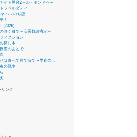
ナイト屋台2～ル・モンドゥ～
トラベルダディ
 Sky ハレのち恋
弟！
T (2026)
の咲く町で～安曇野診療記～
フィクション
の挿し木
捜査のあとで
次
せは食べて寝て待て〜早春の...
虫の戦争
ら
え
ーリンク