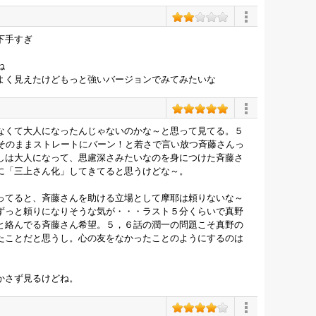
下手すぎ
ね
よく見えたけどもっと強いバージョンでみてみたいな
なくて大人になったんじゃないのかな～と思って見てる。５
はそのままストレートにバーン！と若さで言い放つ斉藤さんっ
しは大人になって、思慮深さみたいなのを身につけた斉藤さ
に「三上さん化」してきてると思うけどな～。
ってると、斉藤さんを助ける立場として摩耶は頼りないな～
ずっと頼りになりそうな気が・・・ラスト５分くらいで真野
と絡んでる斉藤さん希望。５，６話の潤一の問題こそ真野の
たことだと思うし。心の友をなかったことのようにするのは
かさず見るけどね。