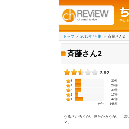
channel review
テレ
トップ
＞
2013年7月期
＞
斉藤さん2
斉藤さん2
2.92
5
30件
4
29件
3
30件
2
17件
1
42件
合計
148
件
うるさかろうが、煙たかろうが、「悪
マ。