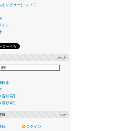
ねるレビューについて
約
ライン
せ
search
細検索
索
０音順索引
０音順索引
情報
user
登録
ログイン