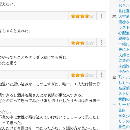
思えない。
おちた
君は夏
木
大空港
酒巻さ
ラスト
はちゃんと見れた。
心配無
親愛な
一緒に
夫に不
夫婦と
でやってたことをダラダラ続けてる感じ
普通の
ったと思う
未婚詐
今から
金
Tシャ
しもべ
勘違いと思い込みが、しつこすぎた。唯一、１人だけ話の分
名探偵
ストレ
悪すぎるし酒井若菜さんとか表情が嫌な人すぎる。
晩酌の
げたのにって怒ってみたり張り切りだしたり今回は自分勝手
土
リーガ
告白ー
ったし。
永久少年-
不良の中に女性が飛び込んでいけないでしょ～って思ったし
リラの
～って思った。
夏色の
なんだけど今回は今一つだったかな。２話の方が良かった。