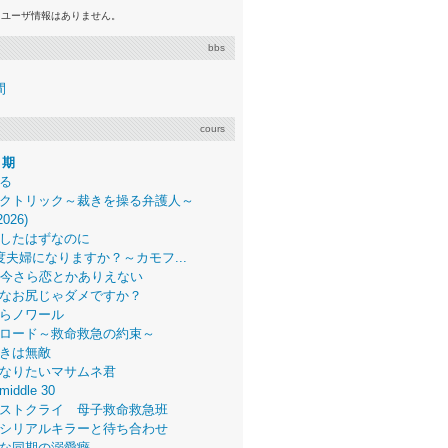
るユーザ情報はありません。
bbs
間
cours
月期
る
クトリック～裁きを操る弁護人～
2026)
したはずなのに
度夫婦になりますか？～カモフ...
、今さら恋とかありえない
なお尻じゃダメですか？
らノワール
ロード～救命救急の約束～
きは無敵
なりたいマサムネ君
middle 30
ストクライ 母子救命救急班
シリアルキラーと待ち合わせ
な同期の溺愛癖