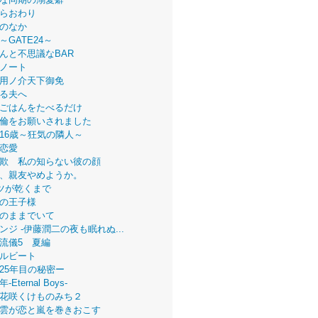
らおわり
のなか
～GATE24～
んと不思議なBAR
ノート
用ノ介天下御免
る夫へ
ごはんをたべるだけ
倫をお願いされました
16歳～狂気の隣人～
恋愛
欺 私の知らない彼の顔
、親友やめようか。
ツが乾くまで
の王子様
のままでいて
ンジ -伊藤潤二の夜も眠れぬ...
流儀5 夏編
ルビート
25年目の秘密ー
Eternal Boys-
花咲くけものみち２
雲が恋と嵐を巻きおこす