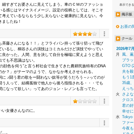
、細すぎてお婆さんに見えてしまう。車のＣＭのファッショ
表示でき
いる感じはマイナスイメージ。設定の役柄としては、そこそ
掲示板
て考えているならもう少し太らないと健康的に見えない。今
きましたね！
お茶の
クール
も斉藤さんになる！！」とフライパン持って張り切って飛び
2026年7
ているし、桐谷さんの演技はコミカルだけど演技でやってい
月
風、薫
に良かった。人間、意を決して自分を極端に変えようと思え
ブラッ
出ても不思議はない。
GTO (
の顔色を伺う”と言う村社会で生きてきた農耕民族特有のDNA
夫を殺
のか？」がテーマのようで、なかなか考えさせられる。
もう1
に ♪闘う君の歌をー闘わない奴等が笑うだろう～♪ってのが
35歳
闘う人って、結構孤独で他人から後ろ指指される・・・でも
えっち
間になって欲しい」ってあのジョン・レノンも言ってた。
火
さよな
クロス
君の好
いい女優さんなのに。
幸せに
水
Tokyo 
ファー
今夜も
だ…。
ドライ