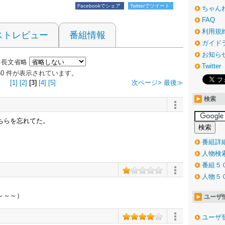
Facebookでシェア
Twitterでツイート
ちゃん
FAQ
利用規
ストレビュー
番組情報
ガイド
お知ら
長文省略
Twitter
～150 件が表示されています。
[1]
[2]
[3]
[4]
[5]
次ページ>
最後≫
検索
ちらを忘れてた。
番組詳
人物検
番組５
人物５
～～～）
ユーザ
ユーザ