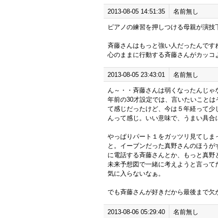
2013-08-05 14:51:35
名前無し
ピアノの練習を押しつける母親が演技
斉藤さんはもっと強い人だったんです
心のままに行動する斉藤さんがカッコ
2013-08-05 23:43:01
名前無し
ん～・・斉藤さんは弱くなったんじゃ
年前の30才設定では、言いたいこと
て感じだったけど、今は５年経って少
んって感じ。いい意味で、うまい具合
やっぱりパート１をガッツリ見てしま
と。イーブンだった真野さんのほうが
に電話する斉藤さんとか、もっと真野
未来予想図で一緒に考えようと言って
気に入らないなぁ。
でも斉藤さんが好きだから最後まで欠
2013-08-06 05:29:40
名前無し