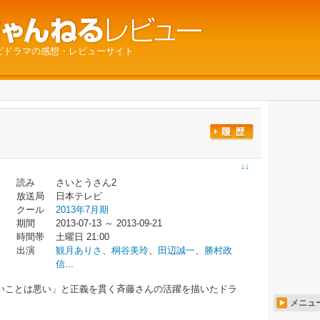
ビドラマの感想・レビューサイト
↓↓
読み
さいとうさん2
放送局
日本テレビ
クール
2013年7月期
期間
2013-07-13 ～ 2013-09-21
時間帯
土曜日 21:00
出演
観月ありさ
、
桐谷美玲
、
田辺誠一
、
勝村政
信
...
いことは悪い」と正義を貫く斉藤さんの活躍を描いたドラ
メニュ