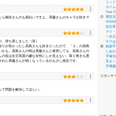
ミッド
タイム
Your
日
豊臣兄
たら桐谷さんのも面白いですよ。斉藤さんのキャラが好きで
VIVAN
勿忘草
マイ・
一次元
が、持ち直しました（笑）
キスは
取りが良かったし高島さんも好きだったので、「２」の高島
単
銭形平
いかも。高島さんの時は斉藤さんと衝突しても、高島さんの
しあわ
んの役は女王気質の嫌な女性にしか見えない。取り巻きも悪
手塚治
それに斉藤さんが弱くなっているのも少し残念です。
笹まく
天城越
スポンサ
って問題を解決してほしい。