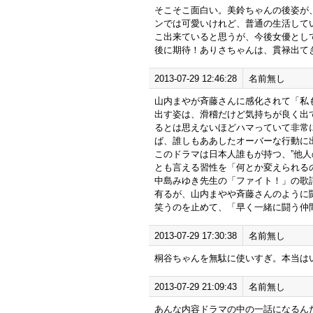
そこそこ面白い。美鈴ちゃんの後姿が
ンでは可愛いけれど、普通の生活して
こ出来ていると思うが、今後女優とし
後に期待！ありさちゃんは、貫禄出て
2013-07-29 12:46:28
名前無し
山内まやが斉藤さんに感化されて「私
出す姿は、滑稽だけど気持ちが良く出
るとは思えないほどハマっていて非常
ば、誰しもああしたオーバーな行動に
このドラマは日本人誰もが持つ、”他人
とも言える習性を「何とか変えられる
中島みゆき先生の「ファイト！」の歌詞
有るが、山内まやや斉藤さんのように
笑うのを止めて、「早く一緒に闘う仲
2013-07-29 17:30:38
名前無し
桐谷ちゃんを無駄に使いすぎ。本当は
2013-07-29 21:09:43
名前無し
あんな内容ドラマの中の一話になるん