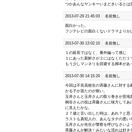
つかあんなヤンキーいまどきいるとは
2013-07-29 21:45:03
名前無し
面白かった。
フジテレビの面白くないドラマよりか
2013-07-30 13:02:10
名前無し
１の延長ではなく、番外編って感じ
１にあった新鮮さが２にはなくただ１
もう少しマンネリを回避する脚本があ
2013-07-30 14:15:20
名前無し
今回は不良高校生の斉藤さんに対する
かる子が居たのが救い。
玉井さんと玉井さんの取り巻きが意地
桐谷さんの役は斉藤さんに味方してあ
に見えたかな。
２７歳と言い出した時は、あれ？と思
ラストも真犯人の、あんなタチの悪い
玉井さんか先生が警察を呼びなさいよ
斉藤さんが解決！みたいな流れは好き