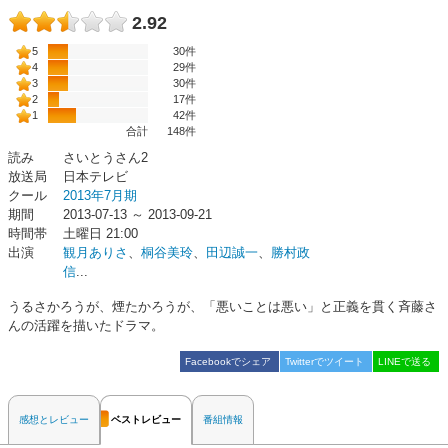
2.92
5
30件
4
29件
3
30件
2
17件
1
42件
合計
148
件
読み
さいとうさん2
放送局
日本テレビ
クール
2013年7月期
期間
2013-07-13 ～ 2013-09-21
時間帯
土曜日 21:00
出演
観月ありさ
、
桐谷美玲
、
田辺誠一
、
勝村政
信
...
うるさかろうが、煙たかろうが、「悪いことは悪い」と正義を貫く斉藤さ
んの活躍を描いたドラマ。
Facebookでシェア
Twitterでツイート
LINEで送る
感想とレビュー
ベストレビュー
番組情報