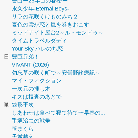
告白ー25年目の秘密ー
永久少年-Eternal Boys-
リラの花咲くけものみち２
夏色の雲が恋と嵐を巻きおこす
ミッドナイト屋台2～ル・モンドゥ～
タイムトラベルダディ
Your Sky ハレのち恋
日
豊臣兄弟！
VIVANT (2026)
勿忘草の咲く町で～安曇野診療記～
マイ・フィクション
一次元の挿し木
キスは捜査のあとで
単
銭形平次
しあわせは食べて寝て待て〜早春の...
手塚治虫の戦争
笹まくら
天城越え