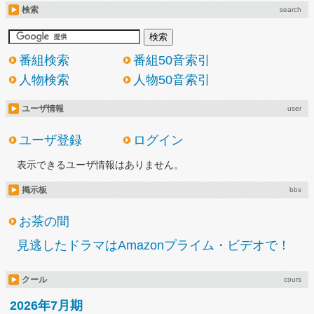
検索
search
番組検索
番組50音索引
人物検索
人物50音索引
ユーザ情報
user
ユーザ登録
ログイン
表示できるユーザ情報はありません。
掲示板
bbs
お茶の間
見逃したドラマはAmazonプライム・ビデオで！
クール
cours
2026年7月期