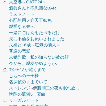
木
大空港～GATE24～
酒巻さんと不思議なBAR
ラストノート
心配無用ノ介天下御免
親愛なる夫へ
一緒にごはんをたべるだけ
夫に不倫をお願いされました
夫婦と16歳～狂気の隣人～
普通の恋愛
未婚詐欺 私の知らない彼の顔
今から、親友やめようか。
金
Tシャツが乾くまで
しもべの王子様
名探偵のままでいて
ストレンジ -伊藤潤二の夜も眠れぬ...
晩酌の流儀5 夏編
土
リーガルビート