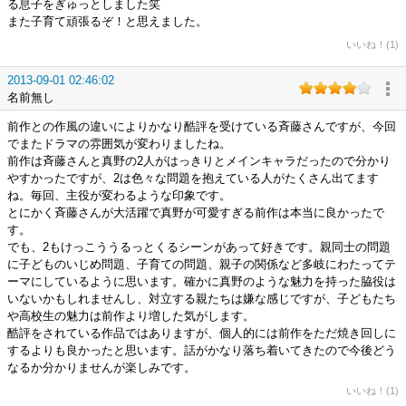
る息子をぎゅっとしました笑
また子育て頑張るぞ！と思えました。
いいね！(1)
2013-09-01 02:46:02
名前無し
前作との作風の違いによりかなり酷評を受けている斉藤さんですが、今回
でまたドラマの雰囲気が変わりましたね。
前作は斉藤さんと真野の2人がはっきりとメインキャラだったので分かり
やすかったですが、2は色々な問題を抱えている人がたくさん出てます
ね。毎回、主役が変わるような印象です。
とにかく斉藤さんが大活躍で真野が可愛すぎる前作は本当に良かったで
す。
でも、2もけっこううるっとくるシーンがあって好きです。親同士の問題
に子どものいじめ問題、子育ての問題、親子の関係など多岐にわたってテ
ーマにしているように思います。確かに真野のような魅力を持った脇役は
いないかもしれませんし、対立する親たちは嫌な感じですが、子どもたち
や高校生の魅力は前作より増した気がします。
酷評をされている作品ではありますが、個人的には前作をただ焼き回しに
するよりも良かったと思います。話がかなり落ち着いてきたので今後どう
なるか分かりませんが楽しみです。
いいね！(1)