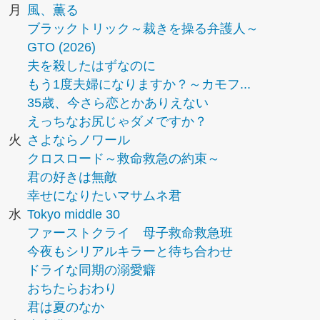
月
風、薫る
ブラックトリック～裁きを操る弁護人～
GTO (2026)
夫を殺したはずなのに
もう1度夫婦になりますか？～カモフ...
35歳、今さら恋とかありえない
えっちなお尻じゃダメですか？
火
さよならノワール
クロスロード～救命救急の約束～
君の好きは無敵
幸せになりたいマサムネ君
水
Tokyo middle 30
ファーストクライ 母子救命救急班
今夜もシリアルキラーと待ち合わせ
ドライな同期の溺愛癖
おちたらおわり
君は夏のなか