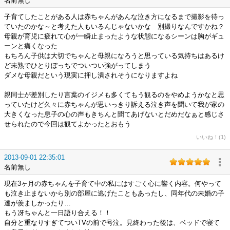
名前無し
子育てしたことがある人は赤ちゃんがあんな泣き方になるまで撮影を待っ
ていたのかな～と考えた人もいるんじゃないかな 別撮りなんですかね？
母親が育児に疲れて心が一瞬止まったような状態になるシーンは胸がギュ
ーンと痛くなった
もちろん子供は大切でちゃんと母親になろうと思っている気持ちはあるけ
ど未熟でひとりぼっちでついつい強がってしまう
ダメな母親だという現実に押し潰されそうになりますよね
親同士が差別したり言葉のイジメも多くてもう観るのをやめようかなと思
っていたけど久々に赤ちゃんが思いっきり訴える泣き声を聞いて我が家の
大きくなった息子の心の声もきちんと聞てあげないとだめだなぁと感じさ
せられたので今回は観てよかったとおもう
いいね！(1)
2013-09-01 22:35:01
名前無し
現在3ヶ月の赤ちゃんを子育て中の私にはすごく心に響く内容。何やって
も泣き止まないから別の部屋に逃げたこともあったし、同年代の未婚の子
達が羨ましかったり…
もう冴ちゃんと一日語り合える！！
自分と重なりすぎてついTVの前で号泣。見終わった後は、ベッドで寝て