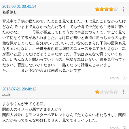
2013-09-01 00:41:34
名前無し
育児中で子供が寝たので、たまたま見てました。１は見たことなかったけ
どなんでいままで見なかったんだろう でも子育て中だからこそ胸に響い
たのかな。 母親が孤立してしまうのは本当につらくて、すごく見て
いて切なくて涙があふれました。はけ口が無いと虐待に走っちゃうのは必
然な気がしました。自分がいっぱいいっぱいなのにさらに子供の面倒も見
なきゃいけない。。子供を産む前は虐待のニュースを見てありえない、親
が悪いと思ってたけどそうじゃなかった。子供はみんなで育てていくも
の。いろんな人と関わっていくもの。完璧な親はいない。親を見守ってく
ださい、否定しないでください 熱くなって話飛んじゃいまし
た。 また予定が合えば来週も見たいです
いいね！(1)
2013-07-21 20:48:12
adak
まさやくんが出てくる回。
関西人のイメージ悪すぎませんか？
関西人以外にもモンスターペアレントなんてたくさんいるだろうし、関西
人だからってあんな格好しません。見ててイライラした。
いいね！(1)