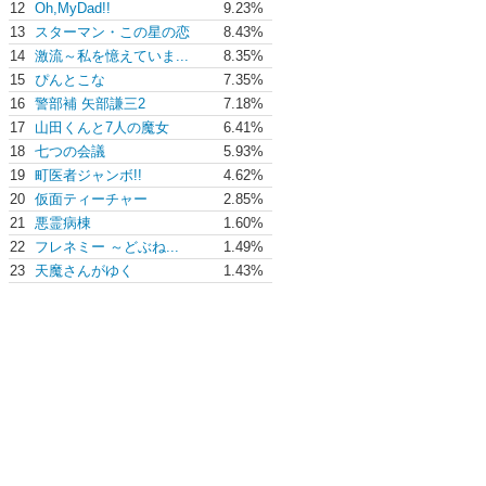
12
Oh,MyDad!!
9.23%
13
スターマン・この星の恋
8.43%
14
激流～私を憶えていま...
8.35%
15
ぴんとこな
7.35%
16
警部補 矢部謙三2
7.18%
17
山田くんと7人の魔女
6.41%
18
七つの会議
5.93%
19
町医者ジャンボ!!
4.62%
20
仮面ティーチャー
2.85%
21
悪霊病棟
1.60%
22
フレネミー ～どぶね...
1.49%
23
天魔さんがゆく
1.43%