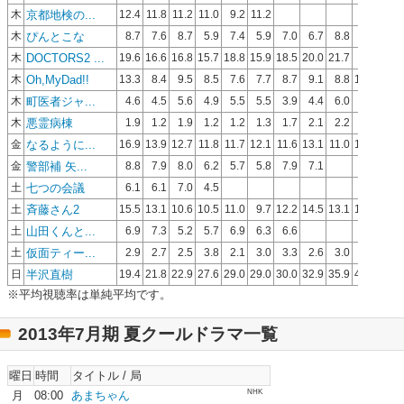
京都地検の...
木
12.4
11.8
11.2
11.0
9.2
11.2
ぴんとこな
木
8.7
7.6
8.7
5.9
7.4
5.9
7.0
6.7
8.8
6.8
DOCTORS2 ...
木
19.6
16.6
16.8
15.7
18.8
15.9
18.5
20.0
21.7
Oh,MyDad!!
木
13.3
8.4
9.5
8.5
7.6
7.7
8.7
9.1
8.8
10.1
9.8
町医者ジャ...
木
4.6
4.5
5.6
4.9
5.5
5.5
3.9
4.4
6.0
4.0
4.3
悪霊病棟
木
1.9
1.2
1.9
1.2
1.2
1.3
1.7
2.1
2.2
1.3
なるように...
金
16.9
13.9
12.7
11.8
11.7
12.1
11.6
13.1
11.0
12.5
11.8
警部補 矢...
金
8.8
7.9
8.0
6.2
5.7
5.8
7.9
7.1
七つの会議
土
6.1
6.1
7.0
4.5
斉藤さん2
土
15.5
13.1
10.6
10.5
11.0
9.7
12.2
14.5
13.1
12.9
山田くんと...
土
6.9
7.3
5.2
5.7
6.9
6.3
6.6
仮面ティー...
土
2.9
2.7
2.5
3.8
2.1
3.0
3.3
2.6
3.0
2.6
2.8
半沢直樹
日
19.4
21.8
22.9
27.6
29.0
29.0
30.0
32.9
35.9
42.2
※平均視聴率は単純平均です。
2013年7月期 夏クールドラマ一覧
曜日
時間
タイトル / 局
NHK
月
08:00
あまちゃん