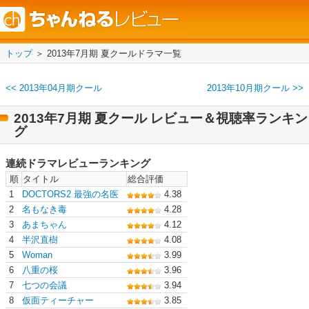
トップ
＞ 2013年7月期 夏クールドラマ一覧
<< 2013年04月期クール
2013年10月期クール >>
2013年7月期 夏クール レビュー＆視聴率ランキン
グ
連続ドラマレビューランキング
順
タイトル
総合評価
1
DOCTORS2 最強の名医
4.38
2
名もなき毒
4.28
3
あまちゃん
4.12
4
半沢直樹
4.08
5
Woman
3.99
6
八重の桜
3.96
7
七つの会議
3.94
8
仮面ティーチャー
3.85