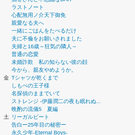
ラストノート
心配無用ノ介天下御免
親愛なる夫へ
一緒にごはんをたべるだけ
夫に不倫をお願いされました
夫婦と16歳～狂気の隣人～
普通の恋愛
未婚詐欺 私の知らない彼の顔
今から、親友やめようか。
金
Tシャツが乾くまで
しもべの王子様
名探偵のままでいて
ストレンジ -伊藤潤二の夜も眠れぬ...
晩酌の流儀5 夏編
土
リーガルビート
告白ー25年目の秘密ー
永久少年-Eternal Boys-