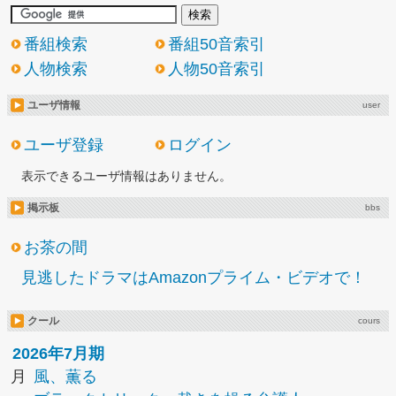
番組検索
番組50音索引
人物検索
人物50音索引
ユーザ情報
user
ユーザ登録
ログイン
表示できるユーザ情報はありません。
掲示板
bbs
お茶の間
見逃したドラマはAmazonプライム・ビデオで！
クール
cours
2026年7月期
月
風、薫る