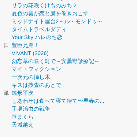
リラの花咲くけものみち２
夏色の雲が恋と嵐を巻きおこす
ミッドナイト屋台2～ル・モンドゥ～
タイムトラベルダディ
Your Sky ハレのち恋
日
豊臣兄弟！
VIVANT (2026)
勿忘草の咲く町で～安曇野診療記～
マイ・フィクション
一次元の挿し木
キスは捜査のあとで
単
銭形平次
しあわせは食べて寝て待て〜早春の...
手塚治虫の戦争
笹まくら
天城越え