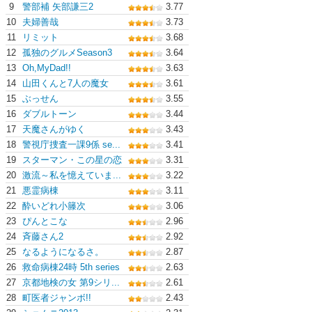
9
警部補 矢部謙三2
3.77
10
夫婦善哉
3.73
11
リミット
3.68
12
孤独のグルメSeason3
3.64
13
Oh,MyDad!!
3.63
14
山田くんと7人の魔女
3.61
15
ぶっせん
3.55
16
ダブルトーン
3.44
17
天魔さんがゆく
3.43
18
警視庁捜査一課9係 se...
3.41
19
スターマン・この星の恋
3.31
20
激流～私を憶えていま...
3.22
21
悪霊病棟
3.11
22
酔いどれ小籐次
3.06
23
ぴんとこな
2.96
24
斉藤さん2
2.92
25
なるようになるさ。
2.87
26
救命病棟24時 5th series
2.63
27
京都地検の女 第9シリ...
2.61
28
町医者ジャンボ!!
2.43