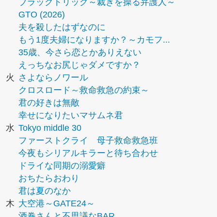
ブラックトリック～裁きを操る弁護人～
GTO (2026)
夫を殺したはずなのに
もう1度夫婦になりますか？～カモフ...
35歳、今さら恋とかありえない
えっちなお尻じゃダメですか？
火
さよならノワール
クロスロード～救命救急の約束～
君の好きは無敵
幸せになりたいマサムネ君
水
Tokyo middle 30
ファーストクライ 母子救命救急班
今夜もシリアルキラーと待ち合わせ
ドライな同期の溺愛癖
おちたらおわり
君は夏のなか
木
大空港～GATE24～
酒巻さんと不思議なBAR