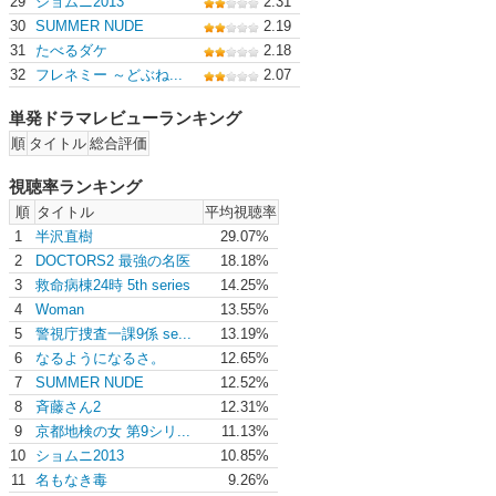
29
ショムニ2013
2.31
30
SUMMER NUDE
2.19
31
たべるダケ
2.18
32
フレネミー ～どぶね...
2.07
単発ドラマレビューランキング
順
タイトル
総合評価
視聴率ランキング
順
タイトル
平均視聴率
1
半沢直樹
29.07%
2
DOCTORS2 最強の名医
18.18%
3
救命病棟24時 5th series
14.25%
4
Woman
13.55%
5
警視庁捜査一課9係 se...
13.19%
6
なるようになるさ。
12.65%
7
SUMMER NUDE
12.52%
8
斉藤さん2
12.31%
9
京都地検の女 第9シリ...
11.13%
10
ショムニ2013
10.85%
11
名もなき毒
9.26%