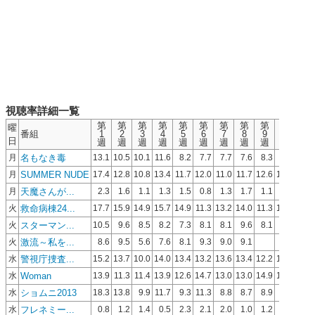
視聴率詳細一覧
第
第
第
第
第
第
第
第
第
第
第
曜
番組
1
2
3
4
5
6
7
8
9
10
11
日
週
週
週
週
週
週
週
週
週
週
週
名もなき毒
月
13.1
10.5
10.1
11.6
8.2
7.7
7.7
7.6
8.3
8.4
8.7
SUMMER NUDE
月
17.4
12.8
10.8
13.4
11.7
12.0
11.0
11.7
12.6
12.4
11.9
天魔さんが...
月
2.3
1.6
1.1
1.3
1.5
0.8
1.3
1.7
1.1
1.6
救命病棟24...
火
17.7
15.9
14.9
15.7
14.9
11.3
13.2
14.0
11.3
13.7
14.2
スターマン...
火
10.5
9.6
8.5
8.2
7.3
8.1
8.1
9.6
8.1
7.8
6.9
激流～私を...
火
8.6
9.5
5.6
7.6
8.1
9.3
9.0
9.1
警視庁捜査...
水
15.2
13.7
10.0
14.0
13.4
13.2
13.6
13.4
12.2
13.2
Woman
水
13.9
11.3
11.4
13.9
12.6
14.7
13.0
13.0
14.9
14.0
16.4
ショムニ2013
水
18.3
13.8
9.9
11.7
9.3
11.3
8.8
8.7
8.9
7.8
フレネミー...
水
0.8
1.2
1.4
0.5
2.3
2.1
2.0
1.0
1.2
1.6
1.6