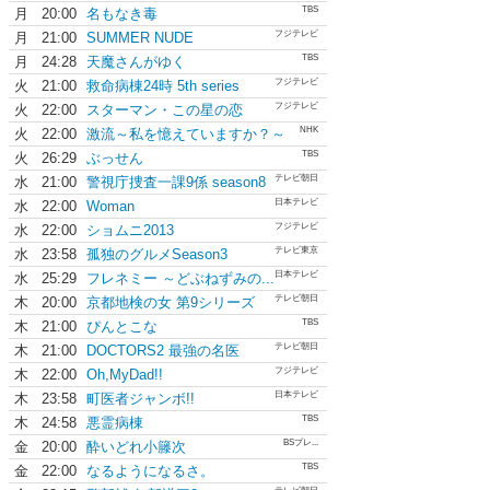
TBS
月
20:00
名もなき毒
フジテレビ
月
21:00
SUMMER NUDE
TBS
月
24:28
天魔さんがゆく
フジテレビ
火
21:00
救命病棟24時 5th series
フジテレビ
火
22:00
スターマン・この星の恋
NHK
火
22:00
激流～私を憶えていますか？～
TBS
火
26:29
ぶっせん
テレビ朝日
水
21:00
警視庁捜査一課9係 season8
日本テレビ
水
22:00
Woman
フジテレビ
水
22:00
ショムニ2013
テレビ東京
水
23:58
孤独のグルメSeason3
日本テレビ
水
25:29
フレネミー ～どぶねずみの...
テレビ朝日
木
20:00
京都地検の女 第9シリーズ
TBS
木
21:00
ぴんとこな
テレビ朝日
木
21:00
DOCTORS2 最強の名医
フジテレビ
木
22:00
Oh,MyDad!!
日本テレビ
木
23:58
町医者ジャンボ!!
TBS
木
24:58
悪霊病棟
BSプレ...
金
20:00
酔いどれ小籐次
TBS
金
22:00
なるようになるさ。