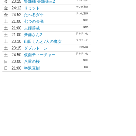
テレビ朝日
金
23:15
警部補 矢部謙三2
テレビ東京
金
24:12
リミット
テレビ東京
金
24:52
たべるダケ
NHK
土
21:00
七つの会議
NHK
土
21:00
夫婦善哉
日本テレビ
土
21:00
斉藤さん2
フジテレビ
土
23:10
山田くんと7人の魔女
NHK BS
土
23:15
ダブルトーン
日本テレビ
土
24:50
仮面ティーチャー
NHK
日
20:00
八重の桜
TBS
日
21:00
半沢直樹