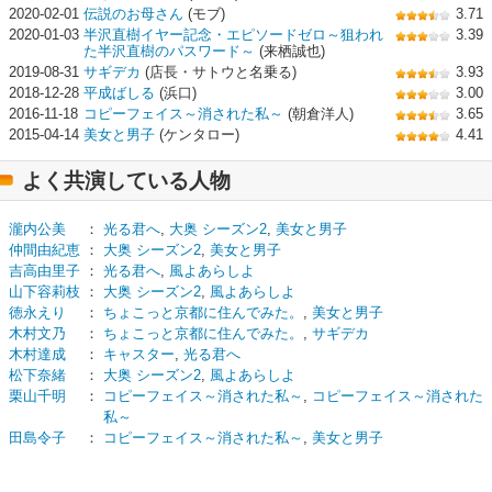
2020-02-01
伝説のお母さん
(モブ)
3.71
2020-01-03
半沢直樹イヤー記念・エピソードゼロ～狙われ
3.39
た半沢直樹のパスワード～
(来栖誠也)
2019-08-31
サギデカ
(店長・サトウと名乗る)
3.93
2018-12-28
平成ばしる
(浜口)
3.00
2016-11-18
コピーフェイス～消された私～
(朝倉洋人)
3.65
2015-04-14
美女と男子
(ケンタロー)
4.41
よく共演している人物
瀧内公美
：
光る君へ
,
大奥 シーズン2
,
美女と男子
仲間由紀恵
：
大奥 シーズン2
,
美女と男子
吉高由里子
：
光る君へ
,
風よあらしよ
山下容莉枝
：
大奥 シーズン2
,
風よあらしよ
徳永えり
：
ちょこっと京都に住んでみた。
,
美女と男子
木村文乃
：
ちょこっと京都に住んでみた。
,
サギデカ
木村達成
：
キャスター
,
光る君へ
松下奈緒
：
大奥 シーズン2
,
風よあらしよ
栗山千明
：
コピーフェイス～消された私～
,
コピーフェイス～消された
私～
田島令子
：
コピーフェイス～消された私～
,
美女と男子