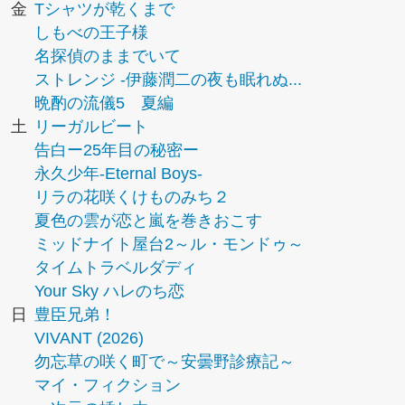
金
Tシャツが乾くまで
しもべの王子様
名探偵のままでいて
ストレンジ -伊藤潤二の夜も眠れぬ...
晩酌の流儀5 夏編
土
リーガルビート
告白ー25年目の秘密ー
永久少年-Eternal Boys-
リラの花咲くけものみち２
夏色の雲が恋と嵐を巻きおこす
ミッドナイト屋台2～ル・モンドゥ～
タイムトラベルダディ
Your Sky ハレのち恋
日
豊臣兄弟！
VIVANT (2026)
勿忘草の咲く町で～安曇野診療記～
マイ・フィクション