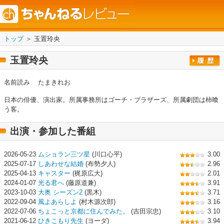
トップ
＞ 玉置玲央
玉置玲央
名前読み
たまきれお
日本の俳優、演出家。所属事務所はゴーチ・ブラザーズ、所属劇団は柿喰
う客。
出演・参加した番組
2026-05-23
ムショラン三ツ星
(川口心平)
3.00
2025-07-17
しあわせな結婚
(布勢夕人)
2.96
2025-04-13
キャスター
(梶原広大)
2.01
2024-01-07
光る君へ
(藤原道兼)
3.91
2023-10-03
大奥 シーズン2
(黒木)
3.71
2022-09-04
風よあらしよ
(村木源次郎)
3.16
2022-07-06
ちょこっと京都に住んでみた。
(吉田宗忠)
3.10
2021-06-12
ひきこもり先生
(ヨーダ)
3.94