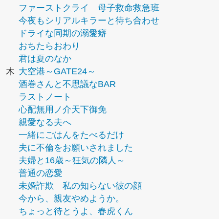
ファーストクライ 母子救命救急班
今夜もシリアルキラーと待ち合わせ
ドライな同期の溺愛癖
おちたらおわり
君は夏のなか
木
大空港～GATE24～
酒巻さんと不思議なBAR
ラストノート
心配無用ノ介天下御免
親愛なる夫へ
一緒にごはんをたべるだけ
夫に不倫をお願いされました
夫婦と16歳～狂気の隣人～
普通の恋愛
未婚詐欺 私の知らない彼の顔
今から、親友やめようか。
ちょっと待とうよ、春虎くん