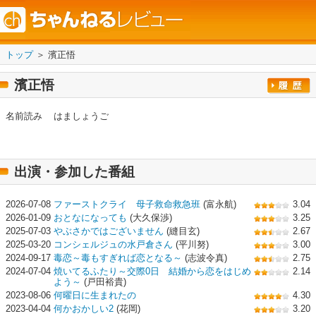
トップ
＞ 濱正悟
濱正悟
名前読み
はましょうご
出演・参加した番組
2026-07-08
ファーストクライ 母子救命救急班
(富永航)
3.04
2026-01-09
おとなになっても
(大久保渉)
3.25
2025-07-03
やぶさかではございません
(縫目玄)
2.67
2025-03-20
コンシェルジュの水戸倉さん
(平川努)
3.00
2024-09-17
毒恋～毒もすぎれば恋となる～
(志波令真)
2.75
2024-07-04
焼いてるふたり～交際0日 結婚から恋をはじめ
2.14
よう～
(戸田裕貴)
2023-08-06
何曜日に生まれたの
4.30
2023-04-04
何かおかしい2
(花岡)
3.20