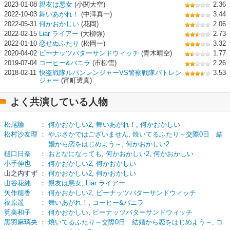
2023-01-08
親友は悪女
(小関大空)
2.36
2022-10-03
舞いあがれ！
(中澤真一)
3.44
2022-05-31
何かおかしい
(花岡)
2.06
2022-02-15
Liar ライアー
(大柳弥)
2.73
2022-01-10
恋せぬふたり
(松岡一)
3.32
2020-04-02
ピーナッツバターサンドウィッチ
(青木晴空)
1.77
2019-07-04
コーヒー&バニラ
(市柳雪)
2.26
2018-02-11
快盗戦隊ルパンレンジャーVS警察戦隊パトレン
3.53
ジャー
(宵町透真)
よく共演している人物
松尾諭
：
何かおかしい2
,
舞いあがれ！
,
何かおかしい
松村沙友理
：
やぶさかではございません
,
焼いてるふたり～交際0日 結
婚から恋をはじめよう～
,
何かおかしい2
樋口日奈
：
おとなになっても
,
何かおかしい2
,
何かおかしい
小手伸也
：
何かおかしい2
,
何かおかしい
山之内すず
：
何かおかしい2
,
何かおかしい
山谷花純
：
親友は悪女
,
Liar ライアー
矢作穂香
：
何かおかしい2
,
ピーナッツバターサンドウィッチ
福原遥
：
舞いあがれ！
,
コーヒー&バニラ
筧美和子
：
何かおかしい
,
ピーナッツバターサンドウィッチ
黒羽麻璃央
：
焼いてるふたり～交際0日 結婚から恋をはじめよう～
,
コ