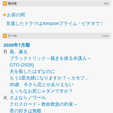
掲示板
bbs
お茶の間
見逃したドラマはAmazonプライム・ビデオで！
クール
cours
2026年7月期
月
風、薫る
ブラックトリック～裁きを操る弁護人～
GTO (2026)
夫を殺したはずなのに
もう1度夫婦になりますか？～カモフ...
35歳、今さら恋とかありえない
えっちなお尻じゃダメですか？
火
さよならノワール
クロスロード～救命救急の約束～
君の好きは無敵