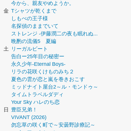
今から、親友やめようか。
金
Tシャツが乾くまで
しもべの王子様
名探偵のままでいて
ストレンジ -伊藤潤二の夜も眠れぬ...
晩酌の流儀5 夏編
土
リーガルビート
告白ー25年目の秘密ー
永久少年-Eternal Boys-
リラの花咲くけものみち２
夏色の雲が恋と嵐を巻きおこす
ミッドナイト屋台2～ル・モンドゥ～
タイムトラベルダディ
Your Sky ハレのち恋
日
豊臣兄弟！
VIVANT (2026)
勿忘草の咲く町で～安曇野診療記～