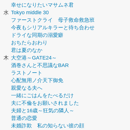
幸せになりたいマサムネ君
水
Tokyo middle 30
ファーストクライ 母子救命救急班
今夜もシリアルキラーと待ち合わせ
ドライな同期の溺愛癖
おちたらおわり
君は夏のなか
木
大空港～GATE24～
酒巻さんと不思議なBAR
ラストノート
心配無用ノ介天下御免
親愛なる夫へ
一緒にごはんをたべるだけ
夫に不倫をお願いされました
夫婦と16歳～狂気の隣人～
普通の恋愛
未婚詐欺 私の知らない彼の顔