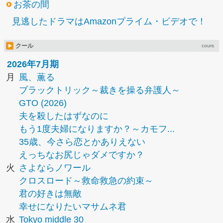
お茶の間
見逃したドラマはAmazonプライム・ビデオで！
クール
cours
2026年7月期
月
風、薫る
ブラックトリック～裁きを操る弁護人～
GTO (2026)
夫を殺したはずなのに
もう1度夫婦になりますか？～カモフ...
35歳、今さら恋とかありえない
えっちなお尻じゃダメですか？
火
さよならノワール
クロスロード～救命救急の約束～
君の好きは無敵
幸せになりたいマサムネ君
水
Tokyo middle 30