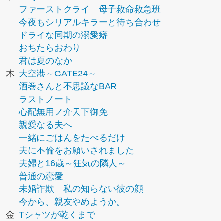
ファーストクライ 母子救命救急班
今夜もシリアルキラーと待ち合わせ
ドライな同期の溺愛癖
おちたらおわり
君は夏のなか
木
大空港～GATE24～
酒巻さんと不思議なBAR
ラストノート
心配無用ノ介天下御免
親愛なる夫へ
一緒にごはんをたべるだけ
夫に不倫をお願いされました
夫婦と16歳～狂気の隣人～
普通の恋愛
未婚詐欺 私の知らない彼の顔
今から、親友やめようか。
金
Tシャツが乾くまで