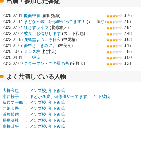
出演・参加した番組
2025-07-11
能面検事
(前田拓海)
3.76
2025-01-14
まどか26歳、研修医やってます！
(五十嵐翔)
2.87
2023-07-24
紅さすライフ
(北條雅人)
2.94
2022-07-02
彼女、お借りします
(木ノ下和也)
2.48
2022-01-15
鹿楓堂よついろ日和
(中尾椿)
3.63
2021-01-07
夢中さ、きみに。
(林美良)
3.17
2020-10-07
メンズ校
(桃井天)
1.86
2020-04-11
年下彼氏
3.00
2013-07-09
スターマン・この星の恋
(宇野大)
3.31
よく共演している人物
大橋和也
：
メンズ校
,
年下彼氏
小西桜子
：
まどか26歳、研修医やってます！
,
年下彼氏
藤原丈一郎
：
メンズ校
,
年下彼氏
西畑大吾
：
メンズ校
,
年下彼氏
道枝駿佑
：
メンズ校
,
年下彼氏
長尾謙杜
：
メンズ校
,
年下彼氏
高橋恭平
：
メンズ校
,
年下彼氏