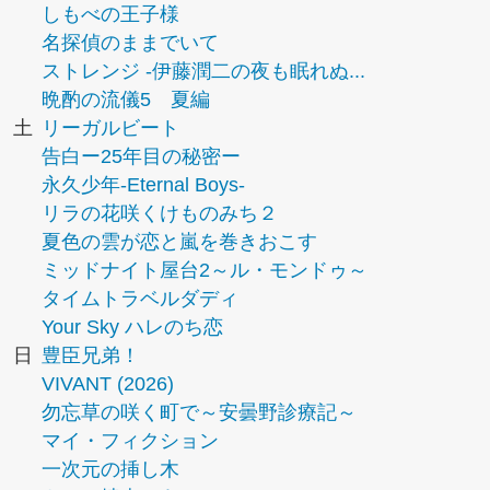
しもべの王子様
名探偵のままでいて
ストレンジ -伊藤潤二の夜も眠れぬ...
晩酌の流儀5 夏編
土
リーガルビート
告白ー25年目の秘密ー
永久少年-Eternal Boys-
リラの花咲くけものみち２
夏色の雲が恋と嵐を巻きおこす
ミッドナイト屋台2～ル・モンドゥ～
タイムトラベルダディ
Your Sky ハレのち恋
日
豊臣兄弟！
VIVANT (2026)
勿忘草の咲く町で～安曇野診療記～
マイ・フィクション
一次元の挿し木