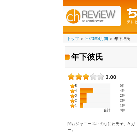
channel review
テレ
トップ
＞
2020年4月期
＞
年下彼氏
年下彼氏
3.00
5
0件
4
4件
3
2件
2
2件
1
1件
合計
9
件
関西ジャニーズJr.のなにわ男子、Aぇ! 
ー。