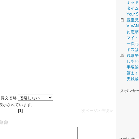
ミッド
タイム
Your
日
豊臣兄
VIVAN
勿忘草
マイ・
一次元
キスは
単
銭形平
しあわ
手塚治
笹まく
天城越
スポンサ
長文省略
件が表示されています。
[1]
次ページ>
最後≫