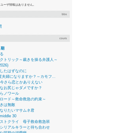
るユーザ情報はありません。
bbs
間
cours
月期
る
クトリック～裁きを操る弁護人～
2026)
したはずなのに
度夫婦になりますか？～カモフ...
、今さら恋とかありえない
なお尻じゃダメですか？
らノワール
ロード～救命救急の約束～
きは無敵
なりたいマサムネ君
middle 30
ストクライ 母子救命救急班
シリアルキラーと待ち合わせ
な同期の溺愛癖