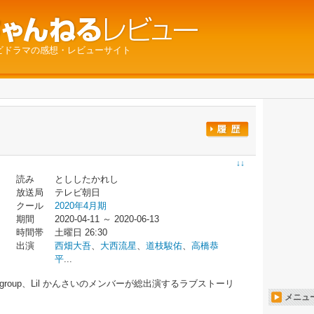
ビドラマの感想・レビューサイト
↓↓
読み
とししたかれし
放送局
テレビ朝日
クール
2020年4月期
期間
2020-04-11 ～ 2020-06-13
時間帯
土曜日 26:30
出演
西畑大吾
、
大西流星
、
道枝駿佑
、
高橋恭
平
...
group、Lil かんさいのメンバーが総出演するラブストーリ
メニュ