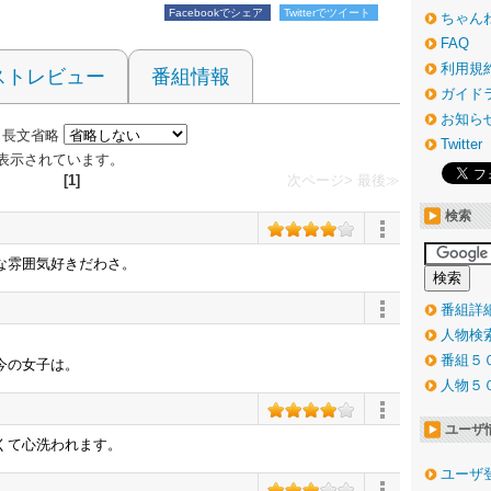
Facebookでシェア
Twitterでツイート
ちゃん
FAQ
利用規
ストレビュー
番組情報
ガイド
お知ら
長文省略
Twitter
件が表示されています。
[1]
次ページ>
最後≫
検索
な雰囲気好きだわさ。
番組詳
人物検
番組５
今の女子は。
人物５
ユーザ
くて心洗われます。
ユーザ