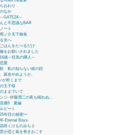
らおわり
のなか
～GATE24～
んと不思議なBAR
ノート
用ノ介天下御免
る夫へ
ごはんをたべるだけ
倫をお願いされました
16歳～狂気の隣人～
恋愛
欺 私の知らない彼の顔
、親友やめようか。
ツが乾くまで
の王子様
のままでいて
ンジ -伊藤潤二の夜も眠れぬ...
流儀5 夏編
ルビート
25年目の秘密ー
Eternal Boys-
花咲くけものみち２
雲が恋と嵐を巻きおこす