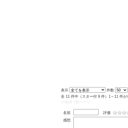
表示
件数
全 11 件中（スター付 9 件）1～11 
≪先頭
<前ページ
名前
評価
感想