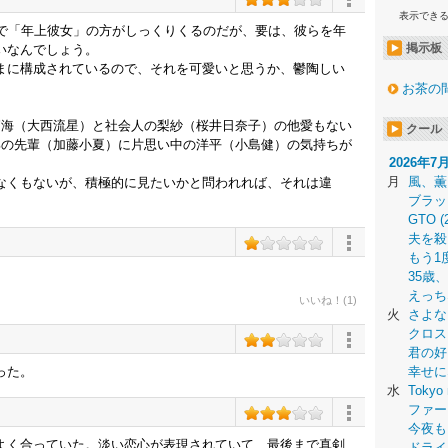
表示でき
ので「年上彼女」の方がしっくりくるのだが、要は、彼らを年
掲示板
いなんでしょう。
まに構成されているので、それを可愛いと思うか、鬱陶しい
お茶の
拓海（大西流星）と社会人の梨紗（桜井日奈子）の他愛もない
クール
部の先輩（加藤小夏）に片思い中の洋平（小島健）の気持ちが
2026年7
月
風、薫
なくもないが、積極的に見たいかと問われれば、それは違
ブラッ
GTO (
夫を殺
もう1
35歳
えっち
いいね！(1)
火
さよな
クロス
君の好
った。
幸せに
水
Tokyo 
ファー
今夜も
よく合っていた。淡い恋心が表現されていて、最後まで真剣
ドライ