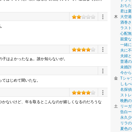
おちた
君は夏
木
大空港
酒巻さ
ん
ラスト
心配無
親愛な
一緒に
夫に不
夫婦と
回の子はよかったなぁ。誰か知らないが。
普通の
未婚詐
今から
金
Tシャ
ってはじめて聞いたな。
しもべ
名探偵
ストレ
晩酌の
つかないけど、年を取るとこんなのが嬉しくなるのだろうな
土
リーガ
告白ー
永久少年-
リラの
夏色の