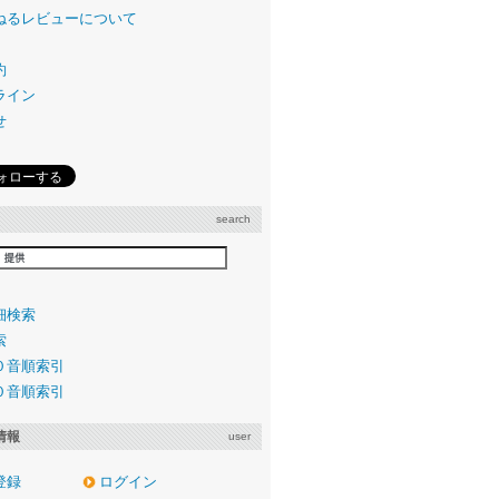
ねるレビューについて
約
ライン
せ
search
細検索
索
０音順索引
０音順索引
情報
user
登録
ログイン