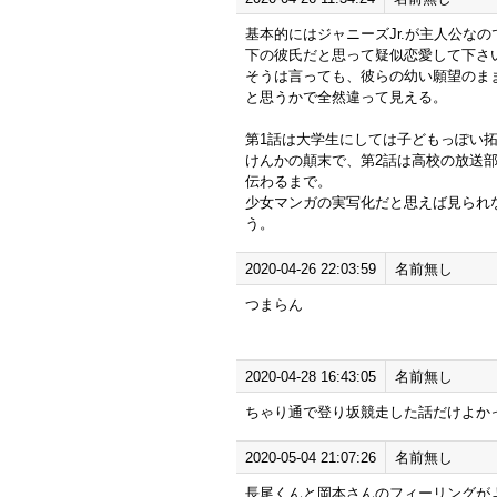
基本的にはジャニーズJr.が主人公な
下の彼氏だと思って疑似恋愛して下さ
そうは言っても、彼らの幼い願望のま
と思うかで全然違って見える。
第1話は大学生にしては子どもっぽい
けんかの顛末で、第2話は高校の放送
伝わるまで。
少女マンガの実写化だと思えば見られ
う。
2020-04-26 22:03:59
名前無し
つまらん
2020-04-28 16:43:05
名前無し
ちゃり通で登り坂競走した話だけよか
2020-05-04 21:07:26
名前無し
長尾くんと岡本さんのフィーリングが