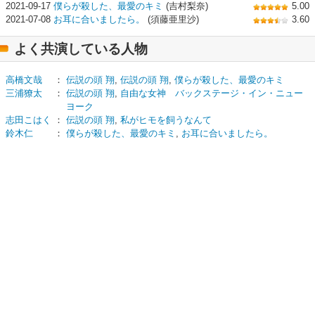
2021-09-17
僕らが殺した、最愛のキミ
(吉村梨奈)
5.00
2021-07-08
お耳に合いましたら。
(須藤亜里沙)
3.60
よく共演している人物
高橋文哉
：
伝説の頭 翔
,
伝説の頭 翔
,
僕らが殺した、最愛のキミ
三浦獠太
：
伝説の頭 翔
,
自由な女神 バックステージ・イン・ニュー
ヨーク
志田こはく
：
伝説の頭 翔
,
私がヒモを飼うなんて
鈴木仁
：
僕らが殺した、最愛のキミ
,
お耳に合いましたら。