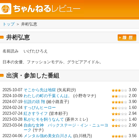
トップ
＞ 井桁弘恵
井桁弘恵
名前読み
いげたひろえ
日本の女優、ファッションモデル、グラビアアイドル。
出演・参加した番組
2025-10-07
そこから先は地獄
(矢嶌莉沙)
3.00
2024-10-09
わたしの町の千葉くんは。
(⼩野寺マチ)
2.00
2024-07-19
伝説の頭 翔
(綾小路直子)
3.90
2024-02-24
すっぴんヒーロー
1.60
2023-07-24
紅さすライフ
(皆本頼子)
2.94
2023-03-28
私がヒモを飼うなんて
(蒼井スミレ)
1.40
2023-03-04
自由な女神 バックステージ・イン・ニューヨ
2.90
ーク
(サチ)
2022-04-06
メンタル強め美女白川さん
(白川桃乃)
3.56