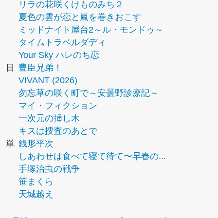
リラの花咲くけものみち２
夏色の雲が恋と嵐を巻きおこす
ミッドナイト屋台2～ル・モンドゥ～
タイムトラベルダディ
Your Sky ハレのち恋
日
豊臣兄弟！
VIVANT (2026)
勿忘草の咲く町で～安曇野診療記～
マイ・フィクション
一次元の挿し木
キスは捜査のあとで
単
銭形平次
しあわせは食べて寝て待て〜早春の...
手塚治虫の戦争
笹まくら
天城越え