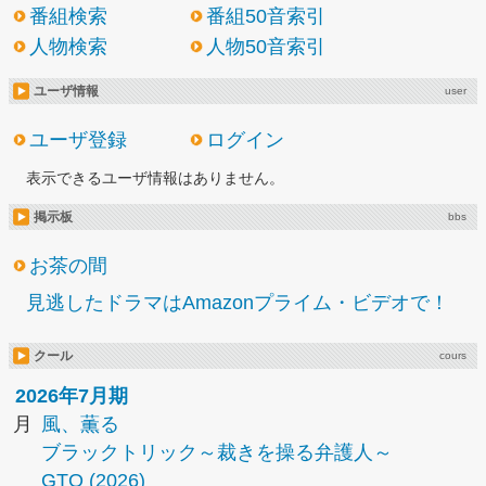
番組検索
番組50音索引
人物検索
人物50音索引
ユーザ情報
user
ユーザ登録
ログイン
表示できるユーザ情報はありません。
掲示板
bbs
お茶の間
見逃したドラマはAmazonプライム・ビデオで！
クール
cours
2026年7月期
月
風、薫る
ブラックトリック～裁きを操る弁護人～
GTO (2026)