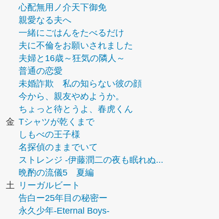
心配無用ノ介天下御免
親愛なる夫へ
一緒にごはんをたべるだけ
夫に不倫をお願いされました
夫婦と16歳～狂気の隣人～
普通の恋愛
未婚詐欺 私の知らない彼の顔
今から、親友やめようか。
ちょっと待とうよ、春虎くん
金
Tシャツが乾くまで
しもべの王子様
名探偵のままでいて
ストレンジ -伊藤潤二の夜も眠れぬ...
晩酌の流儀5 夏編
土
リーガルビート
告白ー25年目の秘密ー
永久少年-Eternal Boys-