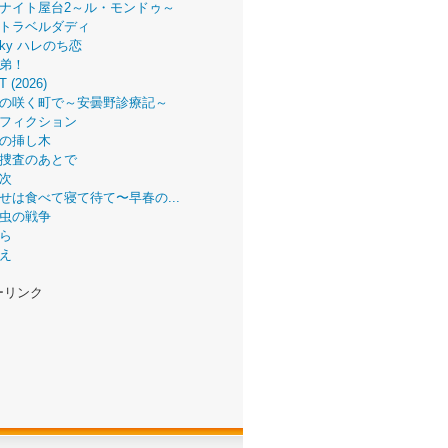
ナイト屋台2～ル・モンドゥ～
トラベルダディ
 Sky ハレのち恋
弟！
T (2026)
の咲く町で～安曇野診療記～
フィクション
の挿し木
捜査のあとで
次
せは食べて寝て待て〜早春の...
虫の戦争
ら
え
ーリンク