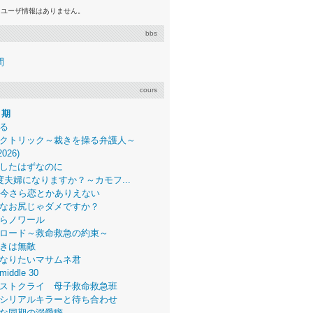
るユーザ情報はありません。
bbs
間
cours
月期
る
クトリック～裁きを操る弁護人～
2026)
したはずなのに
度夫婦になりますか？～カモフ...
、今さら恋とかありえない
なお尻じゃダメですか？
らノワール
ロード～救命救急の約束～
きは無敵
なりたいマサムネ君
middle 30
ストクライ 母子救命救急班
シリアルキラーと待ち合わせ
な同期の溺愛癖