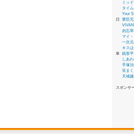
ミッド
タイム
Your
日
豊臣兄
VIVAN
勿忘草
マイ・
一次元
キスは
単
銭形平
しあわ
手塚治
笹まく
天城越
スポンサ