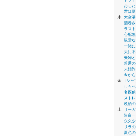
おちた
君は夏
木
大空港
酒巻さ
ラスト
心配無
親愛な
一緒に
夫に不
夫婦と
普通の
未婚詐
今から
金
Tシャ
しもべ
名探偵
ストレ
晩酌の
土
リーガ
告白ー
永久少年-
リラの
夏色の