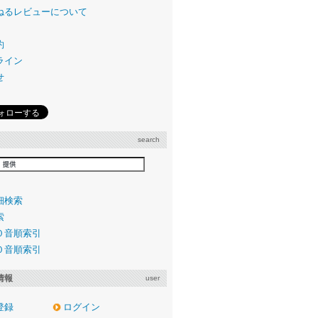
ねるレビューについて
約
ライン
せ
search
細検索
索
０音順索引
０音順索引
情報
user
登録
ログイン