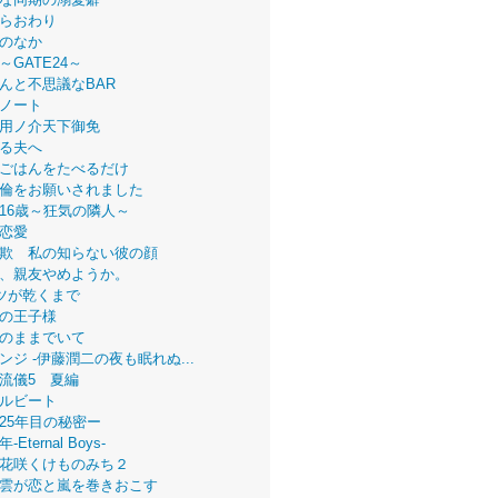
らおわり
のなか
～GATE24～
んと不思議なBAR
ノート
用ノ介天下御免
る夫へ
ごはんをたべるだけ
倫をお願いされました
16歳～狂気の隣人～
恋愛
欺 私の知らない彼の顔
、親友やめようか。
ツが乾くまで
の王子様
のままでいて
ンジ -伊藤潤二の夜も眠れぬ...
流儀5 夏編
ルビート
25年目の秘密ー
Eternal Boys-
花咲くけものみち２
雲が恋と嵐を巻きおこす