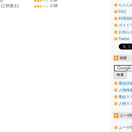
)
2.88
ちゃん
(三田貴士)
2.58
FAQ
利用規
ガイド
お知ら
Twitter
検索
番組詳
人物検
番組５
人物５
ユーザ
ユーザ