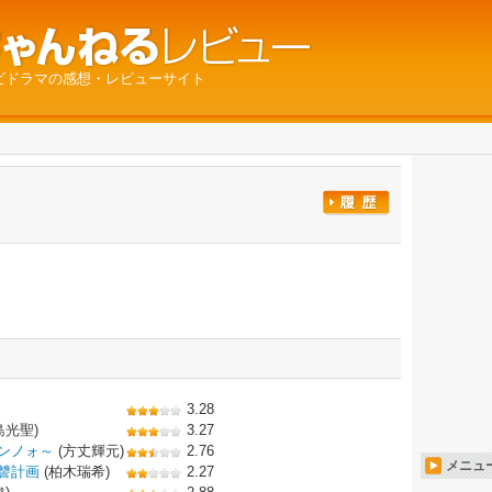
ビドラマの感想・レビューサイト
3.28
島光聖)
3.27
ンノォ～
(方丈輝元)
2.76
メニュ
讐計画
(柏木瑞希)
2.27