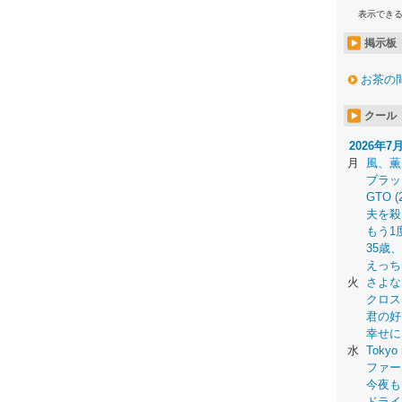
表示でき
掲示板
お茶の
クール
2026年7
月
風、薫
ブラッ
GTO (
夫を殺
もう1
35歳
えっち
火
さよな
クロス
君の好
幸せに
水
Tokyo 
ファー
今夜も
ドライ