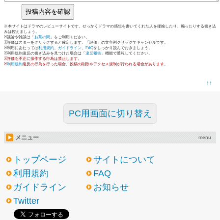
※本サイトはドラマのレビューサイトです。せっかくドラマの感想を書いてくれた人を揶揄したり、煽ったりする書き込
みは控えましょう。
※議論や雑談は「
お茶の間
」をご利用ください。
※評価はスターをクリックすると確定します。「評価」の文字列クリックでキャンセルです。
※利用にあたっては
利用規約
、
ガイドライン
、
FAQ
をしっかり読んでおきましょう。
※利用規約違反の書き込みを見つけた場合は「
違反報告
」機能で通報してください。
※評価を不正に操作する行為は禁止します。
※
利用規約
違反の行為を行った場合、投稿の削除やアクセス規制が行われる場合があります。
↑↑
PC用画面に切り替え
メニュー
menu
トップページ
サイトについて
利用規約
FAQ
ガイドライン
お知らせ
Twitter