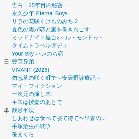
告白ー25年目の秘密ー
永久少年-Eternal Boys-
リラの花咲くけものみち２
夏色の雲が恋と嵐を巻きおこす
ミッドナイト屋台2～ル・モンドゥ～
タイムトラベルダディ
Your Sky ハレのち恋
日
豊臣兄弟！
VIVANT (2026)
勿忘草の咲く町で～安曇野診療記～
マイ・フィクション
一次元の挿し木
キスは捜査のあとで
単
銭形平次
しあわせは食べて寝て待て〜早春の...
手塚治虫の戦争
笹まくら