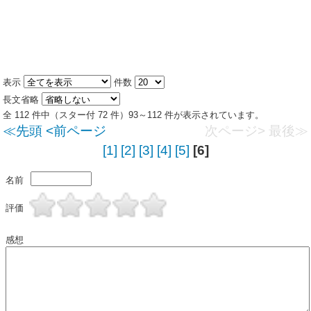
表示
件数
長文省略
全 112 件中（スター付 72 件）93～112 件が表示されています。
≪先頭
<前ページ
次ページ>
最後≫
[1]
[2]
[3]
[4]
[5]
[6]
名前
評価
感想