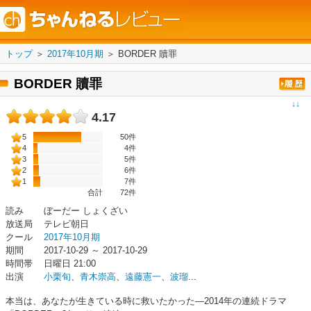
トップ
＞
2017年10月期
＞
BORDER 贖罪
BORDER 贖罪
↓↓
4.17
5
50件
4
4件
3
5件
2
6件
1
7件
合計
72
件
読み
ぼーだー しょくざい
放送局
テレビ朝日
クール
2017年10月期
期間
2017-10-29 ～ 2017-10-29
時間帯
日曜日 21:00
出演
小栗旬
、
青木崇高
、
遠藤憲一
、
波瑠
...
本当は、あなたが生きている時に救いたかった―2014年の連続ドラマ