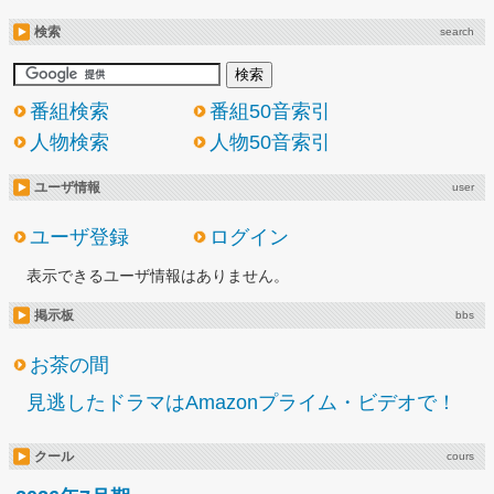
検索
search
番組検索
番組50音索引
人物検索
人物50音索引
ユーザ情報
user
ユーザ登録
ログイン
表示できるユーザ情報はありません。
掲示板
bbs
お茶の間
見逃したドラマはAmazonプライム・ビデオで！
クール
cours