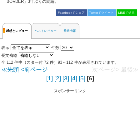
「BORDER」3年ぶりの続編。
Facebookでシェア
Twitterでツイート
LINEで送る
感想とレビュー
ベストレビュー
番組情報
表示
件数
長文省略
全 112 件中（スター付 72 件）93～112 件が表示されています。
≪先頭
<前ページ
次ページ>
最後≫
[1]
[2]
[3]
[4]
[5]
[6]
スポンサーリンク