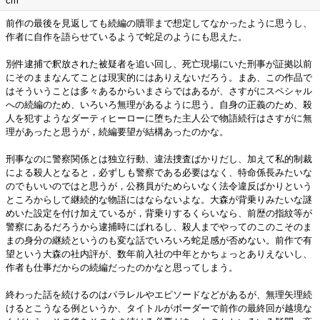
cm
前作の最後を見返しても続編の贖罪まで想定してなかったように思うし、
作者に自作を語らせているようで蛇足のようにも思えた。
別件逮捕で釈放された被疑者を追い回し、死亡現場にいた刑事が証拠以前
にそのままなんてことは現実的にはありえないだろう。まあ、この作品で
はそういうことは多々あるからいまさらではあるが、さすがにスペシャル
への続編のため、いろいろ無理があるように思う。自身の正義のため、殺
人を犯すようなダーティヒーローに堕ちた主人公で物語続行はさすがに無
理があったと思うが，続編要望が結構あったのかな。
刑事なのに警察関係とは独立行動、違法捜査ばかりだし、加えて私的制裁
による殺人となると，必ずしも警察である必要はなく、特命係長みたいな
のでもいいのではと思うが，公務員がためらいなく法令違反ばかりという
ところからして継続的な物語にはならないよな。大森が背乗りみたいな謎
めいた設定を付け加えているが，背乗りするくらいなら、前歴の指紋等が
警察にあるだろうから逮捕時にばれるし、殺人までやってのこのこそのま
まの身分の継続というのも変な話でいろいろ蛇足感が否めない。前作で有
望という大森の社内評が、数年前入社の中年とかちょっとありえないし、
作者も仕事だからの続編だったのかなと思ってしまう。
終わった話を続けるのはパラレルやエピソードなどがあるが、無理矢理続
けるとこうなる例というか、タイトルがボーダーで前作の最終回が越境な