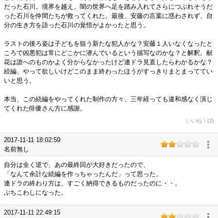
だった石川。境界を越え、闇の世界へ足を踏み入れてさらにつぶれそうだ
った石川を仲間たちが救ってくれた。最後、安藤の言葉に惑わされず、自
分の生き方を語った石川の覚悟がよかったと思う。
ラストの後ろ姿は子どもを狙う新たな犯人かな？安藤１人いなくなったと
ころで凶悪犯は常にどこかに潜んでいるという描写なのかな？と解釈。献
花は誰へのものかよく分からなかったけど連ドラ見直したらわかるかな？
続編、やって欲しいけどこのまま終わったほうがすっきりまとまっててい
いと思う。
本当、この続編をやってくれた制作の方々、三年経っても違和感なく演じ
てくれた俳優さん方に感謝。
いいね！(2)
2017-11-11 18:02:59
名前無し
自分は全く逆で、あの最終回が大好きだったので、
「なんて余計な続編を作っちゃったんだ」って思った。
連ドラの終わり方は、すごく納得できるものだったのに・・。
ぶちこわしになった。
2017-11-11 22:49:15