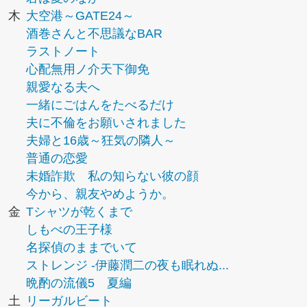
木
大空港～GATE24～
酒巻さんと不思議なBAR
ラストノート
心配無用ノ介天下御免
親愛なる夫へ
一緒にごはんをたべるだけ
夫に不倫をお願いされました
夫婦と16歳～狂気の隣人～
普通の恋愛
未婚詐欺 私の知らない彼の顔
今から、親友やめようか。
金
Tシャツが乾くまで
しもべの王子様
名探偵のままでいて
ストレンジ -伊藤潤二の夜も眠れぬ...
晩酌の流儀5 夏編
土
リーガルビート