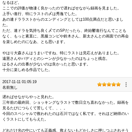
なるほど。
ここでの評価が物凄く良かったので遅ればせながら録画を見ました。
上手い進行、特にラストの〆は秀逸でした。
あの連ドララストからのエンディングとしては100点満点だと思いまし
た。
ただ、連ドラを気持ち良く〆てのSPだったら、終始鬱進行なんてことも
なく、もっと素直に、黒服コンビや鈴木さん、新太さんとの画面での再会
を楽しめたのになあ、とも思います。
やはり大森さんはうまいですね、特にラストは見応えがありました。
遠憲さんやバディとのシーンが少なかったのはちょっと残念。
はるさんの出番が少ないのは良かったと思います。
十分に楽しめる作品でした。
2017-11-11 01:05:19
名前無し
遅ればせながらやっと見れた。
三年前の最終回、ショッキングなラストで数日立ち直れなかった。録画を
見るたびにつらくて苦しくて、、、。
今回のスペシャルで救われたのは石川ではなく私です。それほど納得のい
くラストにしてもらえた。
どれだけ光の中にいても正義感、救えないもどかしさに押しつぶされそう