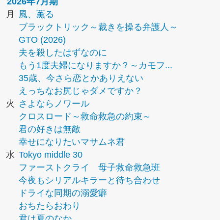
2026年7月期
月
風、薫る
ブラックトリック～裁きを操る弁護人～
GTO (2026)
夫を殺したはずなのに
もう1度夫婦になりますか？～カモフ...
35歳、今さら恋とかありえない
えっちなお尻じゃダメですか？
火
さよならノワール
クロスロード～救命救急の約束～
君の好きは無敵
幸せになりたいマサムネ君
水
Tokyo middle 30
ファーストクライ 母子救命救急班
今夜もシリアルキラーと待ち合わせ
ドライな同期の溺愛癖
おちたらおわり
君は夏のなか