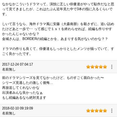
なかなかこういうドラマって、演技に乏しい俳優達がやって駄作だなと思
って見てきましたが、これはたぶん近年見た中で3本の指に入るくらいで
す。
しいて言うなら、海外ドラマ風に安藤（大森南朋）を殺さずに、追い詰め
たけどあと一歩で･･ って感じで１ｓｔを終わらせれば、続編も作りやす
かったんじゃないかな？
金城さんは、BORDERの続編とかを、あまりする気がないのかな？？
ドラマの作りも良くて、俳優達もしっかりとしたメンツが揃っていて、す
ごく良かったです。
2017-12-24 07:04:17
名前無し
前のドラマシリーズを見てなかったけど、ものすごく面白かった〜
シリーズ見逃したの激しく後悔…
再放送してくれないかな
出演者みんな良かったなぁ
もし続編あるなら絶対見ます
2018-02-10 09:19:09
名前無し