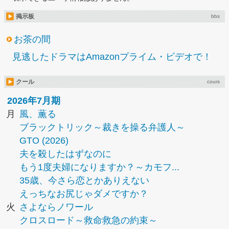
掲示板
bbs
お茶の間
見逃したドラマはAmazonプライム・ビデオで！
クール
cours
2026年7月期
月
風、薫る
ブラックトリック～裁きを操る弁護人～
GTO (2026)
夫を殺したはずなのに
もう1度夫婦になりますか？～カモフ...
35歳、今さら恋とかありえない
えっちなお尻じゃダメですか？
火
さよならノワール
クロスロード～救命救急の約束～