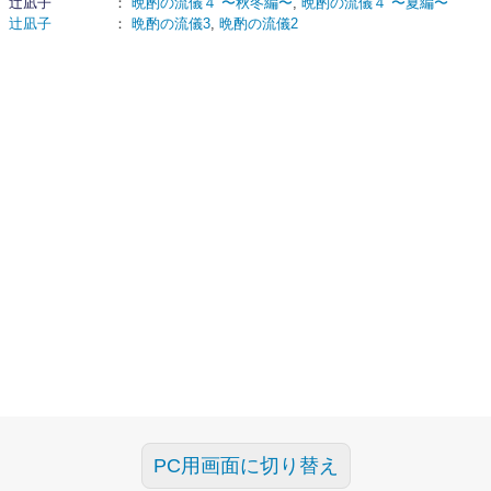
辻凪⼦
：
晩酌の流儀４ 〜秋冬編〜
,
晩酌の流儀４ 〜夏編〜
辻凪子
：
晩酌の流儀3
,
晩酌の流儀2
PC用画面に切り替え