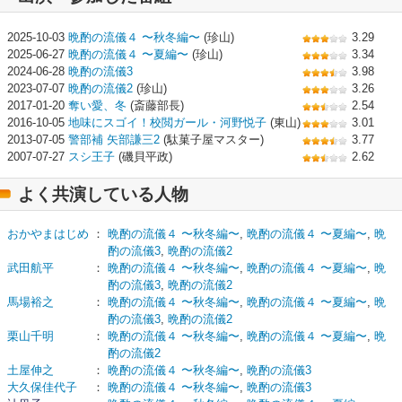
2025-10-03
晩酌の流儀４ 〜秋冬編〜
(珍山)
3.29
2025-06-27
晩酌の流儀４ 〜夏編〜
(珍山)
3.34
2024-06-28
晩酌の流儀3
3.98
2023-07-07
晩酌の流儀2
(珍山)
3.26
2017-01-20
奪い愛、冬
(斎藤部長)
2.54
2016-10-05
地味にスゴイ！校閲ガール・河野悦子
(東山)
3.01
2013-07-05
警部補 矢部謙三2
(駄菓子屋マスター)
3.77
2007-07-27
スシ王子
(磯貝平政)
2.62
よく共演している人物
おかやまはじめ
：
晩酌の流儀４ 〜秋冬編〜
,
晩酌の流儀４ 〜夏編〜
,
晩
酌の流儀3
,
晩酌の流儀2
武田航平
：
晩酌の流儀４ 〜秋冬編〜
,
晩酌の流儀４ 〜夏編〜
,
晩
酌の流儀3
,
晩酌の流儀2
馬場裕之
：
晩酌の流儀４ 〜秋冬編〜
,
晩酌の流儀４ 〜夏編〜
,
晩
酌の流儀3
,
晩酌の流儀2
栗山千明
：
晩酌の流儀４ 〜秋冬編〜
,
晩酌の流儀４ 〜夏編〜
,
晩
酌の流儀2
土屋伸之
：
晩酌の流儀４ 〜秋冬編〜
,
晩酌の流儀3
大久保佳代子
：
晩酌の流儀４ 〜秋冬編〜
,
晩酌の流儀3