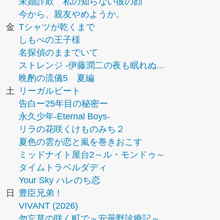
未婚詐欺 私の知らない彼の顔
今から、親友やめようか。
金
Tシャツが乾くまで
しもべの王子様
名探偵のままでいて
ストレンジ -伊藤潤二の夜も眠れぬ...
晩酌の流儀5 夏編
土
リーガルビート
告白ー25年目の秘密ー
永久少年-Eternal Boys-
リラの花咲くけものみち２
夏色の雲が恋と嵐を巻きおこす
ミッドナイト屋台2～ル・モンドゥ～
タイムトラベルダディ
Your Sky ハレのち恋
日
豊臣兄弟！
VIVANT (2026)
勿忘草の咲く町で～安曇野診療記～