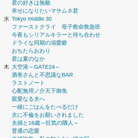
君の好きは無敵
幸せになりたいマサムネ君
水
Tokyo middle 30
ファーストクライ 母子救命救急班
今夜もシリアルキラーと待ち合わせ
ドライな同期の溺愛癖
おちたらおわり
君は夏のなか
木
大空港～GATE24～
酒巻さんと不思議なBAR
ラストノート
心配無用ノ介天下御免
親愛なる夫へ
一緒にごはんをたべるだけ
夫に不倫をお願いされました
夫婦と16歳～狂気の隣人～
普通の恋愛