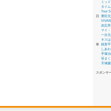
ミッド
タイム
Your
日
豊臣兄
VIVAN
勿忘草
マイ・
一次元
キスは
単
銭形平
しあわ
手塚治
笹まく
天城越
スポンサ