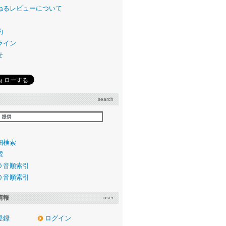
ねるレビューについて
約
ライン
せ
search
細検索
索
０音順索引
０音順索引
情報
user
登録
ログイン