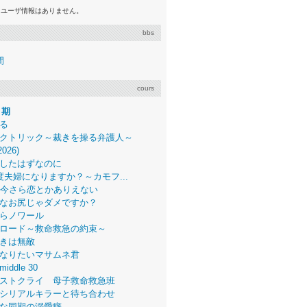
るユーザ情報はありません。
bbs
間
cours
月期
る
クトリック～裁きを操る弁護人～
2026)
したはずなのに
度夫婦になりますか？～カモフ...
、今さら恋とかありえない
なお尻じゃダメですか？
らノワール
ロード～救命救急の約束～
きは無敵
なりたいマサムネ君
middle 30
ストクライ 母子救命救急班
シリアルキラーと待ち合わせ
な同期の溺愛癖