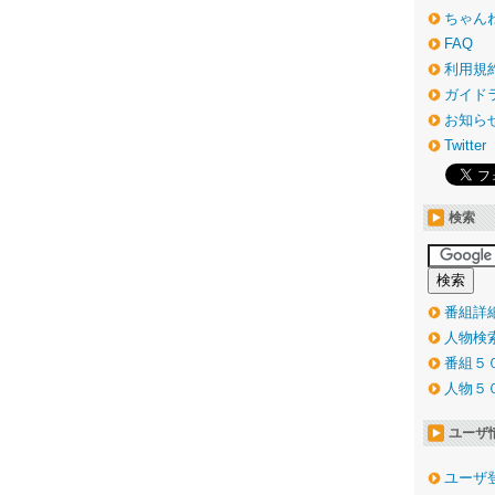
ちゃん
FAQ
利用規
ガイド
お知ら
Twitter
検索
番組詳
人物検
番組５
人物５
ユーザ
ユーザ