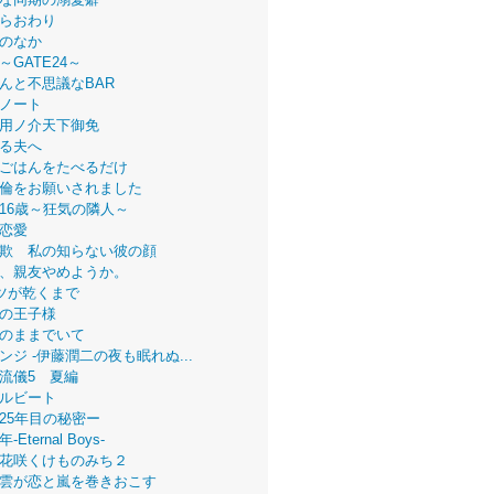
らおわり
のなか
～GATE24～
んと不思議なBAR
ノート
用ノ介天下御免
る夫へ
ごはんをたべるだけ
倫をお願いされました
16歳～狂気の隣人～
恋愛
欺 私の知らない彼の顔
、親友やめようか。
ツが乾くまで
の王子様
のままでいて
ンジ -伊藤潤二の夜も眠れぬ...
流儀5 夏編
ルビート
25年目の秘密ー
Eternal Boys-
花咲くけものみち２
雲が恋と嵐を巻きおこす