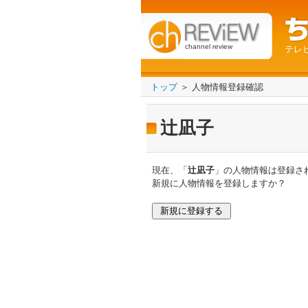
channel review
テレ
トップ
＞ 人物情報登録確認
辻凪⼦
現在、「
辻凪⼦
」の人物情報は登録さ
新規に人物情報を登録しますか？