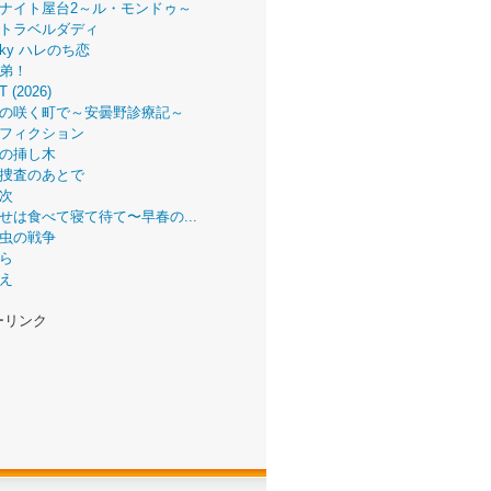
ナイト屋台2～ル・モンドゥ～
トラベルダディ
 Sky ハレのち恋
弟！
T (2026)
の咲く町で～安曇野診療記～
フィクション
の挿し木
捜査のあとで
次
せは食べて寝て待て〜早春の...
虫の戦争
ら
え
ーリンク