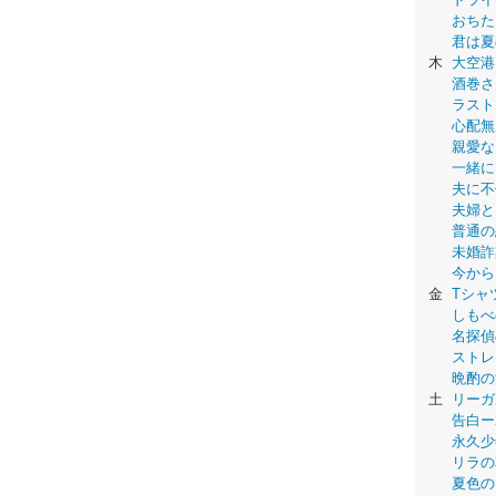
おちた
君は夏
木
大空港
酒巻さ
ラスト
心配無
親愛な
一緒に
夫に不
夫婦と
普通の
未婚詐
今から
金
Tシャ
しもべ
名探偵
ストレ
晩酌の
土
リーガ
告白ー
永久少年-
リラの
夏色の