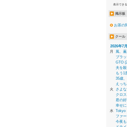
表示でき
掲示板
お茶の
クール
2026年7
月
風、薫
ブラッ
GTO (
夫を殺
もう1
35歳
えっち
火
さよな
クロス
君の好
幸せに
水
Tokyo 
ファー
今夜も
ドライ