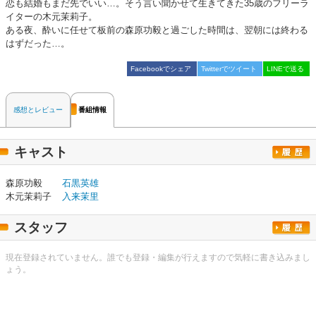
恋も結婚もまだ先でいい…。そう言い聞かせて生きてきた35歳のフリーラ
イターの木元茉莉子。
ある夜、酔いに任せて板前の森原功毅と過ごした時間は、翌朝には終わる
はずだった…。
Facebookでシェア
Twitterでツイート
LINEで送る
感想とレビュー
番組情報
キャスト
森原功毅
石黒英雄
木元茉莉子
入来茉里
スタッフ
現在登録されていません。誰でも登録・編集が行えますので気軽に書き込みまし
ょう。