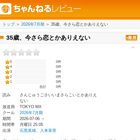
トップ
＞
2026年7月期
＞
35歳、今さら恋とかありえない
35歳、今さら恋とかありえない
↓↓
5
0件
4
0件
3
0件
2
0件
1
0件
合計
0
件
読み
さんじゅうごさいいまさらこいとかありえ
ない
放送局
TOKYO MX
クール
2026年7月期
期間
2026-07-06 ～
時間帯
月曜日 25:05
出演
石黒英雄
、
入来茉里