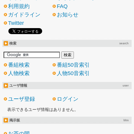
利用規約
FAQ
ガイドライン
お知らせ
Twitter
検索
search
番組検索
番組50音索引
人物検索
人物50音索引
ユーザ情報
user
ユーザ登録
ログイン
表示できるユーザ情報はありません。
掲示板
bbs
お茶の間