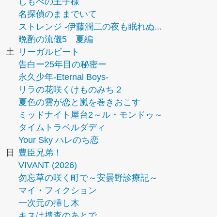
しもべの王子様
名探偵のままでいて
ストレンジ -伊藤潤二の夜も眠れぬ...
晩酌の流儀5 夏編
土
リーガルビート
告白ー25年目の秘密ー
永久少年-Eternal Boys-
リラの花咲くけものみち２
夏色の雲が恋と嵐を巻きおこす
ミッドナイト屋台2～ル・モンドゥ～
タイムトラベルダディ
Your Sky ハレのち恋
日
豊臣兄弟！
VIVANT (2026)
勿忘草の咲く町で～安曇野診療記～
マイ・フィクション
一次元の挿し木
キスは捜査のあとで