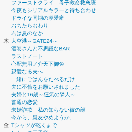
ファーストクライ 母子救命救急班
今夜もシリアルキラーと待ち合わせ
ドライな同期の溺愛癖
おちたらおわり
君は夏のなか
木
大空港～GATE24～
酒巻さんと不思議なBAR
ラストノート
心配無用ノ介天下御免
親愛なる夫へ
一緒にごはんをたべるだけ
夫に不倫をお願いされました
夫婦と16歳～狂気の隣人～
普通の恋愛
未婚詐欺 私の知らない彼の顔
今から、親友やめようか。
金
Tシャツが乾くまで