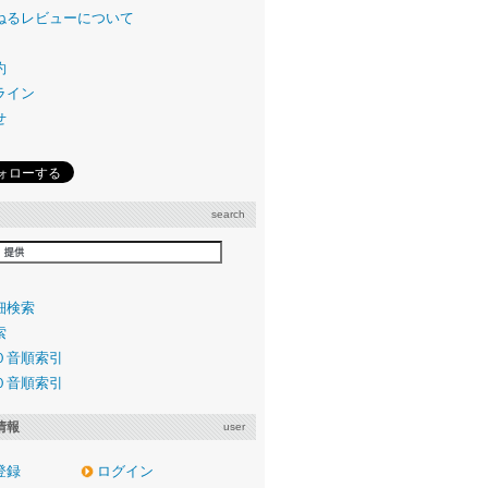
ねるレビューについて
約
ライン
せ
search
細検索
索
０音順索引
０音順索引
情報
user
登録
ログイン