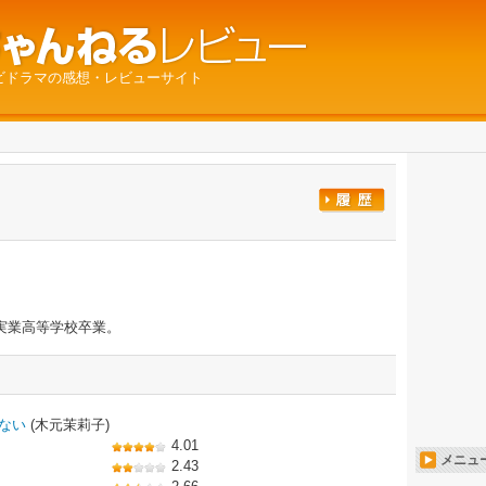
ビドラマの感想・レビューサイト
実業高等学校卒業。
ない
(木元茉莉子)
4.01
メニュ
2.43