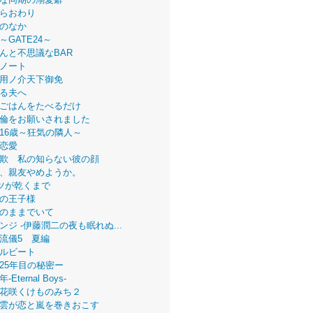
らおわり
のなか
～GATE24～
んと不思議なBAR
ノート
用ノ介天下御免
る夫へ
ごはんをたべるだけ
倫をお願いされました
16歳～狂気の隣人～
恋愛
欺 私の知らない彼の顔
、親友やめようか。
ツが乾くまで
の王子様
のままでいて
ンジ -伊藤潤二の夜も眠れぬ...
流儀5 夏編
ルビート
25年目の秘密ー
Eternal Boys-
花咲くけものみち２
雲が恋と嵐を巻きおこす