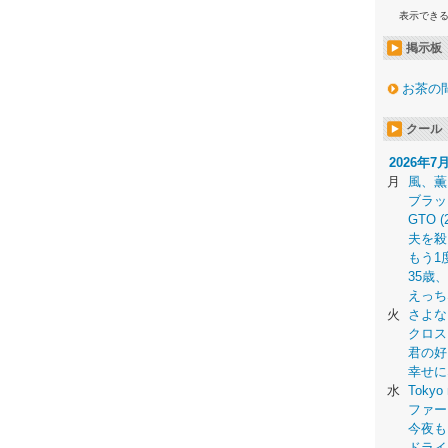
表示でき
掲示板
お茶の
クール
2026年7
月
風、薫
ブラッ
GTO (
夫を殺
もう1
35歳
えっち
火
さよな
クロス
君の好
幸せに
水
Tokyo 
ファー
今夜も
ドライ