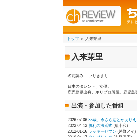
channel review
テレ
トップ
＞ 入来茉里
入来茉里
名前読み
いりきまり
日本のタレント、女優。
鹿児島県出身。ホリプロ所属。鹿児島
出演・参加した番組
2026-07-06
35歳、今さら恋とかありえ
2023-04-13
勝利の法廷式
(黛十和)
2012-01-16
ラッキーセブン
(茅野メイ)