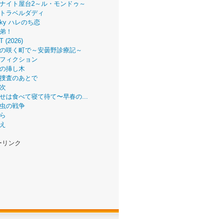
ナイト屋台2～ル・モンドゥ～
トラベルダディ
 Sky ハレのち恋
弟！
T (2026)
の咲く町で～安曇野診療記～
フィクション
の挿し木
捜査のあとで
次
せは食べて寝て待て〜早春の...
虫の戦争
ら
え
ーリンク