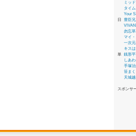
ミッド
タイム
Your
日
豊臣兄
VIVAN
勿忘草
マイ・
一次元
キスは
単
銭形平
しあわ
手塚治
笹まく
天城越
スポンサ