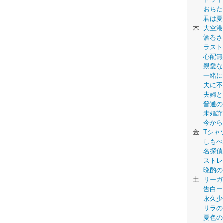
おちた
君は夏
木
大空港
酒巻さ
ラスト
心配無
親愛な
一緒に
夫に不
夫婦と
普通の
未婚詐
今から
金
Tシャ
しもべ
名探偵
ストレ
晩酌の
土
リーガ
告白ー
永久少年-
リラの
夏色の