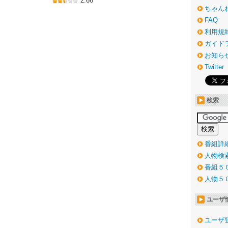
2.66
ちゃん
FAQ
利用規
ガイド
お知ら
Twitter
検索
番組詳
人物検
番組５
人物５
ユーザ
ユーザ