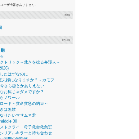
るユーザ情報はありません。
bbs
間
cours
月期
る
クトリック～裁きを操る弁護人～
2026)
したはずなのに
度夫婦になりますか？～カモフ...
、今さら恋とかありえない
なお尻じゃダメですか？
らノワール
ロード～救命救急の約束～
きは無敵
なりたいマサムネ君
middle 30
ストクライ 母子救命救急班
シリアルキラーと待ち合わせ
な同期の溺愛癖