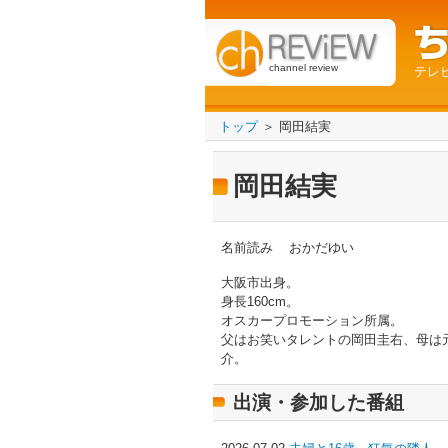
channel review
テレ
トップ
＞ 岡田結実
岡田結実
名前読み
おかだゆい
大阪市出身。
身長160cm。
オスカープロモーション所属。
父はお笑いタレントの岡田圭右、母は
介。
出演・参加した番組