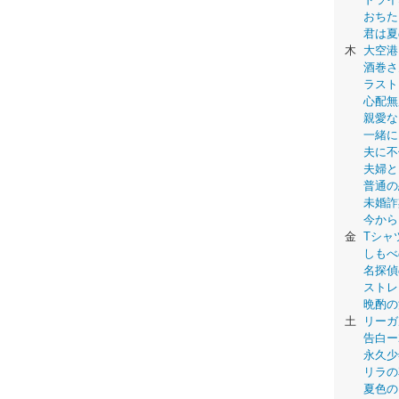
おちた
君は夏
木
大空港
酒巻さ
ラスト
心配無
親愛な
一緒に
夫に不
夫婦と
普通の
未婚詐
今から
金
Tシャ
しもべ
名探偵
ストレ
晩酌の
土
リーガ
告白ー
永久少年-
リラの
夏色の