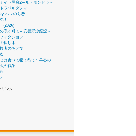
ナイト屋台2～ル・モンドゥ～
トラベルダディ
 Sky ハレのち恋
弟！
T (2026)
の咲く町で～安曇野診療記～
フィクション
の挿し木
捜査のあとで
次
せは食べて寝て待て〜早春の...
虫の戦争
ら
え
ーリンク