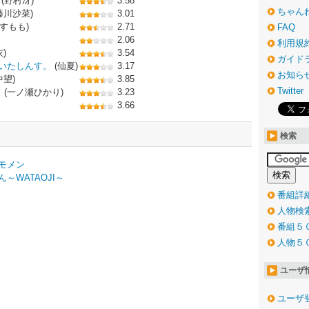
(野村冴)
3.58
ちゃん
藤川沙菜)
3.01
すもも)
2.71
FAQ
2.06
利用規
)
3.54
ガイド
いたしんす。
(仙夏)
3.17
お知ら
中望)
3.85
Twitter
～
(一ノ瀬ひかり)
3.23
3.66
検索
モメン
～WATAOJI～
番組詳
人物検
番組５
人物５
ユーザ
ユーザ