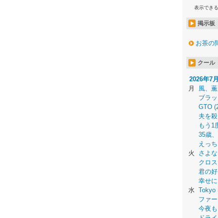
表示でき
掲示板
お茶の
クール
2026年7
月
風、薫
ブラッ
GTO (
夫を殺
もう1
35歳
えっち
火
さよな
クロス
君の好
幸せに
水
Tokyo 
ファー
今夜も
ドライ