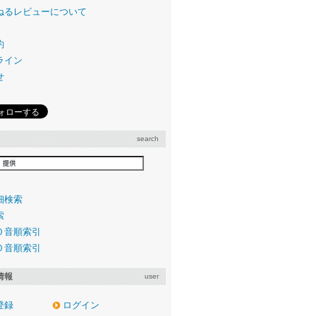
ねるレビューについて
約
ライン
せ
search
細検索
索
０音順索引
０音順索引
情報
user
登録
ログイン