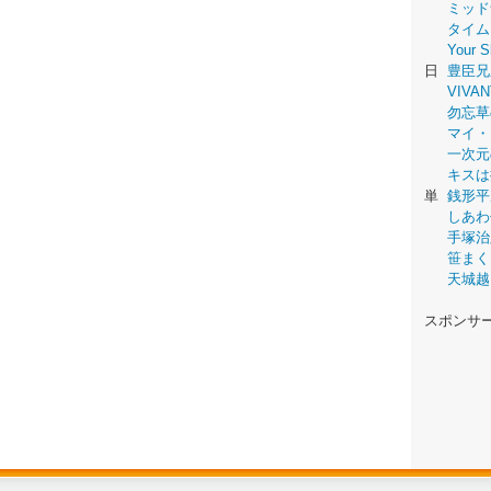
ミッド
タイム
Your
日
豊臣兄
VIVAN
勿忘草
マイ・
一次元
キスは
単
銭形平
しあわ
手塚治
笹まく
天城越
スポンサ