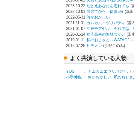
2026-07-02
夫婦と16歳～狂気の隣人～
2023-10-22
たとえあなたを忘れても
(
2022-10-01
最果てから、徒歩5分
(幸田
2022-05-31
何かおかしい
2021-11-01
カムカムエヴリバディ
(雪衣
2021-01-07
江戸モアゼル 令和で恋、
2020-01-24
女子高生の無駄づかい
(田
2019-01-11
私のおじさん～WATAOJI
2018-07-28
ヒモメン
(浜野このみ)
よく共演している人物
YOU
：
カムカムエヴリバディ
,
ヒ
小手伸也
：
何かおかしい
,
私のおじさん