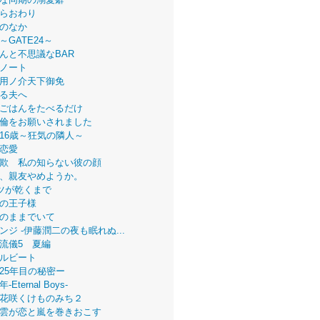
らおわり
のなか
～GATE24～
んと不思議なBAR
ノート
用ノ介天下御免
る夫へ
ごはんをたべるだけ
倫をお願いされました
16歳～狂気の隣人～
恋愛
欺 私の知らない彼の顔
、親友やめようか。
ツが乾くまで
の王子様
のままでいて
ンジ -伊藤潤二の夜も眠れぬ...
流儀5 夏編
ルビート
25年目の秘密ー
Eternal Boys-
花咲くけものみち２
雲が恋と嵐を巻きおこす