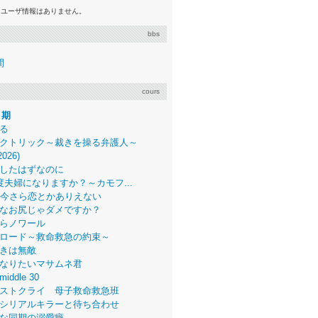
るユーザ情報はありません。
bbs
間
cours
月期
る
クトリック～裁きを操る弁護人～
2026)
したはずなのに
度夫婦になりますか？～カモフ...
、今さら恋とかありえない
なお尻じゃダメですか？
らノワール
ロード～救命救急の約束～
きは無敵
なりたいマサムネ君
middle 30
ストクライ 母子救命救急班
シリアルキラーと待ち合わせ
な同期の溺愛癖