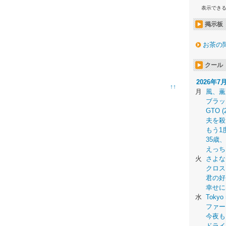
表示でき
掲示板
お茶の
クール
2026年7
↑↑
月
風、薫
ブラッ
GTO (
夫を殺
もう1
35歳
えっち
火
さよな
クロス
君の好
幸せに
水
Tokyo 
ファー
今夜も
ドライ