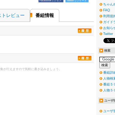
Facebookでシェア
Twitterでツイート
ちゃん
FAQ
ストレビュー
番組情報
利用規
ガイド
お知ら
Twitter
検索
編集が行えますので気軽に書き込みましょう。
番組詳
人物検
番組５
人物５
ユーザ
ユーザ