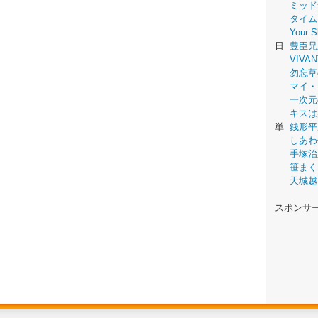
ミッド
タイム
Your
日
豊臣兄
VIVAN
勿忘草
マイ・
一次元
キスは
単
銭形平
しあわ
手塚治
笹まく
天城越
スポンサ