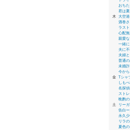
おちた
君は夏
木
大空港
酒巻さ
ラスト
心配無
親愛な
一緒に
夫に不
夫婦と
普通の
未婚詐
今から
金
Tシャ
しもべ
名探偵
ストレ
晩酌の
土
リーガ
告白ー
永久少年-
リラの
夏色の