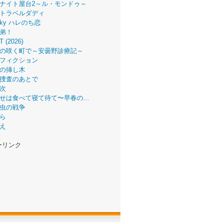
ナイト屋台2～ル・モンドゥ～
トラベルダディ
 Sky ハレのち恋
弟！
T (2026)
の咲く町で～安曇野診療記～
フィクション
の挿し木
捜査のあとで
次
せは食べて寝て待て〜早春の...
虫の戦争
ら
え
ーリンク