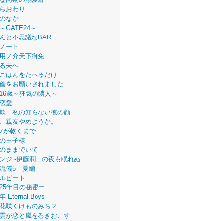
らおわり
のなか
～GATE24～
んと不思議なBAR
ノート
用ノ介天下御免
る夫へ
ごはんをたべるだけ
倫をお願いされました
16歳～狂気の隣人～
恋愛
欺 私の知らない彼の顔
、親友やめようか。
ツが乾くまで
の王子様
のままでいて
ンジ -伊藤潤二の夜も眠れぬ...
流儀5 夏編
ルビート
25年目の秘密ー
Eternal Boys-
花咲くけものみち２
雲が恋と嵐を巻きおこす