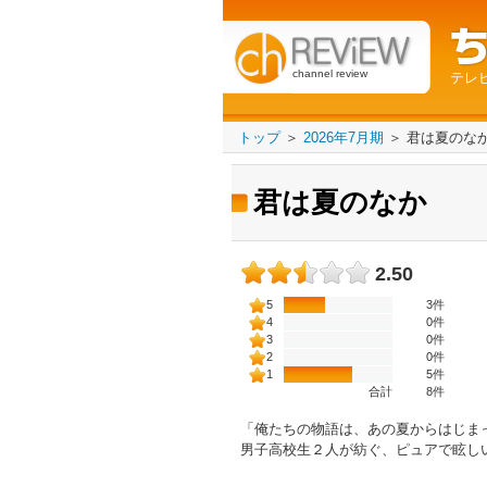
channel review
テレ
トップ
＞
2026年7月期
＞
君は夏のな
君は夏のなか
2.50
5
3件
4
0件
3
0件
2
0件
1
5件
合計
8
件
「俺たちの物語は、あの夏からはじま
男子高校生２人が紡ぐ、ピュアで眩し