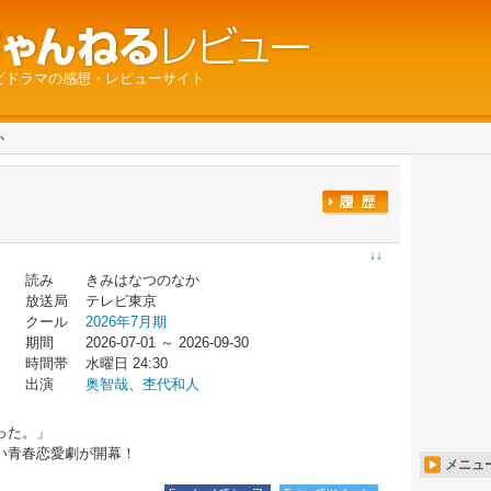
ビドラマの感想・レビューサイト
か
↓↓
読み
きみはなつのなか
放送局
テレビ東京
クール
2026年7月期
期間
2026-07-01 ～ 2026-09-30
時間帯
水曜日 24:30
出演
奥智哉
、
杢代和人
った。」
い青春恋愛劇が開幕！
メニュ