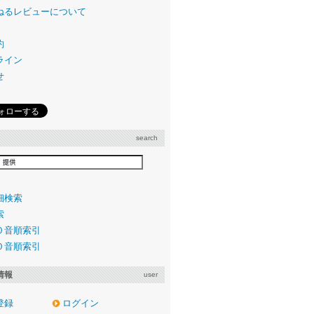
ねるレビューについて
約
ライン
せ
search
細検索
索
０音順索引
０音順索引
情報
user
登録
ログイン