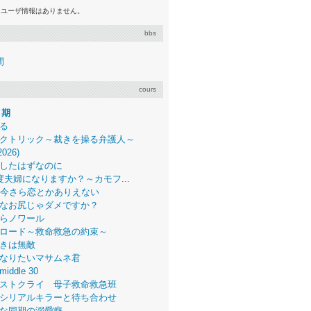
るユーザ情報はありません。
bbs
間
cours
月期
る
クトリック～裁きを操る弁護人～
2026)
したはずなのに
度夫婦になりますか？～カモフ...
、今さら恋とかありえない
なお尻じゃダメですか？
らノワール
ロード～救命救急の約束～
きは無敵
なりたいマサムネ君
middle 30
ストクライ 母子救命救急班
シリアルキラーと待ち合わせ
な同期の溺愛癖