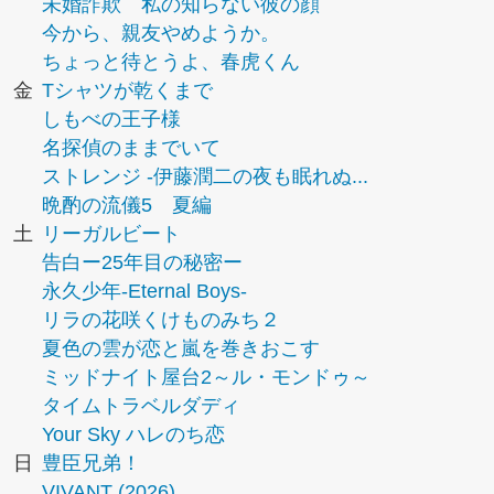
未婚詐欺 私の知らない彼の顔
今から、親友やめようか。
ちょっと待とうよ、春虎くん
金
Tシャツが乾くまで
しもべの王子様
名探偵のままでいて
ストレンジ -伊藤潤二の夜も眠れぬ...
晩酌の流儀5 夏編
土
リーガルビート
告白ー25年目の秘密ー
永久少年-Eternal Boys-
リラの花咲くけものみち２
夏色の雲が恋と嵐を巻きおこす
ミッドナイト屋台2～ル・モンドゥ～
タイムトラベルダディ
Your Sky ハレのち恋
日
豊臣兄弟！
VIVANT (2026)