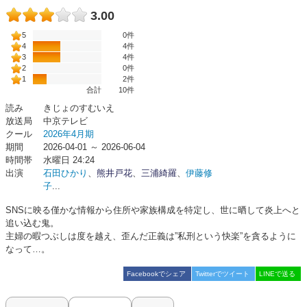
3.00
5
0件
4
4件
3
4件
2
0件
1
2件
合計
10
件
読み
きじょのすむいえ
放送局
中京テレビ
クール
2026年4月期
期間
2026-04-01 ～ 2026-06-04
時間帯
水曜日 24:24
出演
石田ひかり
、
熊井戸花
、
三浦綺羅
、
伊藤修
子
...
SNSに映る僅かな情報から住所や家族構成を特定し、世に晒して炎上へと
追い込む鬼。
主婦の暇つぶしは度を越え、歪んだ正義は”私刑という快楽”を貪るように
なって…。
Facebookでシェア
Twitterでツイート
LINEで送る