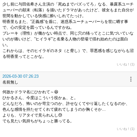
少し前に与田佑希さん主演の「死ぬまでバズってろ」なる、暴露系ユーチ
ューバーの顛末（転落）を描いたドラマがあったけど、彼女もまた自分が
世間を動かしている快感に酔いしれてたっけ。
明香里もまた、”正義感”を盾に、迷惑系ユーチューバーらを世に晒す事
で、心の安定を図っているんですかね。
ブレーキ（理性）が働かない時点で、同じ穴の狢ってとこに気づいていな
いのが痛いけど、”ヒイラギ”と名乗る人物の登場で揺れ始めたのは面白
い。
これからは、そのヒイラギのネタ（と脅し）で、罪悪感を感じながらも沼
る明香里ってとこかな。
いいね！(1)
2026-03-30 07:26:23
名前無し
何故かドラマ名にひかれて～😆
ひかるさん、今度はこういう役かぁ、と。
どんなだろ、怖いのか苛立つのか、許せなくてやり返したくなるのか、
色んな感情を持たせてくれて疲れてしまうのか胸くそか…
よりも、リアタイで見られんし😓
でも見たい気持ちがちょっと勝ってる。
いいね！(1)