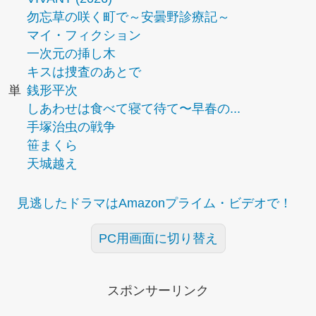
勿忘草の咲く町で～安曇野診療記～
マイ・フィクション
一次元の挿し木
キスは捜査のあとで
単
銭形平次
しあわせは食べて寝て待て〜早春の...
手塚治虫の戦争
笹まくら
天城越え
見逃したドラマはAmazonプライム・ビデオで！
PC用画面に切り替え
スポンサーリンク