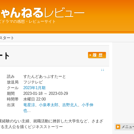
ビドラマの感想・レビューサイト
スタート
ート
↓↓
読み
すたんどあっぷすたーと
放送局
フジテレビ
クール
2023年1月期
期間
2023-01-18 ～ 2023-03-29
時間帯
水曜日 22:00
出演
竜星涼
、
小泉孝太郎
、
吉野北人
、
小手伸
也
...
業経験のない主婦、就職活動に挫折した大学生など、さまざ
する主人公を描くビジネスストーリー
メニュ