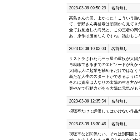
2023-03-09 09:50:23
名前無し
高島さんの回。よかった！こういう熱
て、音野さん再登場は初回から見てき
全てお見通しの海兄と、この三者の関
あ、原作は漫画なんですね。話おもし
2023-03-09 10:03:03
名前無し
リストラされた元三ッ星の重役が大陽
再就職できるまでのエピソードが良か
大陽は人に起業を勧めるだけではなく
新たな人生のスタートができるように
それは資産は人なりの太陽の生き方が
爽やかで行動力がある大陽に元気がも
2023-03-09 12:35:54
名前無し
視聴率だけで評価してはいけない作品
2023-03-09 13:30:46
名前無し
視聴率など関係ない。それは別問題と
当にあのようなキャラでよかったのか