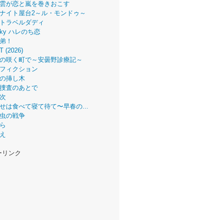
雲が恋と嵐を巻きおこす
ナイト屋台2～ル・モンドゥ～
トラベルダディ
 Sky ハレのち恋
弟！
T (2026)
の咲く町で～安曇野診療記～
フィクション
の挿し木
捜査のあとで
次
せは食べて寝て待て〜早春の...
虫の戦争
ら
え
ーリンク