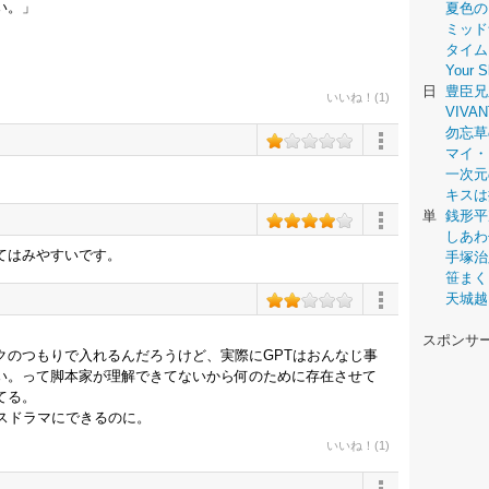
い。」
夏色の
ミッド
タイム
Your
日
豊臣兄
いいね！(1)
VIVAN
勿忘草
マイ・
一次元
キスは
単
銭形平
しあわ
てはみやすいです。
手塚治
笹まく
天城越
スポンサ
クのつもりで入れるんだろうけど、実際にGPTはおんなじ事
い。って脚本家が理解できてないから何のために存在させて
てる。
スドラマにできるのに。
いいね！(1)