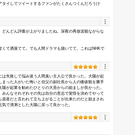
アタイしてツイートするファンがたくさんつくんだろうけ
。どんどん評価が上がりましたね。深夜の再放送観ながらな
ぽくて洒落てて。でも人間ドラマも描いてて。これはNHKで
には失敗して悩み迷う人間臭い主人公で良かった。大陽が起
しまった人がいた悔いと伯父の副社長から人の価値観を勝手
太陽が起業を勧めたひとりの大吾からの励ましが良かった。
、みんなそれぞれその先は自分の意志で覚悟を決めてやって
ら資産だと言われて立ち上がることが出来たのだと励まされ
元気で溌溂とした大陽に戻って良かった。