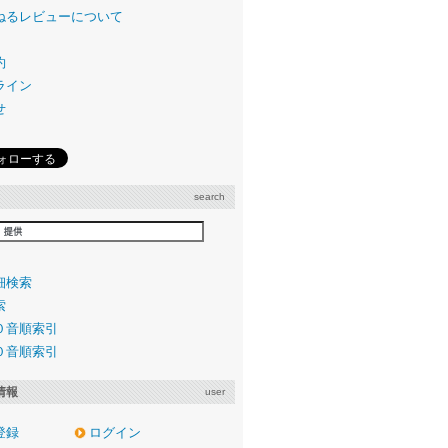
ねるレビューについて
約
ライン
せ
search
細検索
索
０音順索引
０音順索引
情報
user
登録
ログイン