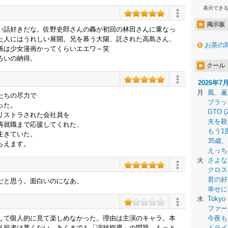
表示でき
掲示板
い話好きだな。佐野史郎さんの轟が初回の林田さんに重なっ
た人にはうれしい展開。兄を慕う大陽、託された高島さん、
お茶の
係は少女漫画かってくらいエエワ～笑
ろいの納得。
クール
2026年7
月
風、薫
たちの尽力で
ブラッ
った。
GTO (
リストラされた会社員を
夫を殺
再就職まで応援してくれた、
もう1
生きていた。
35歳
らえます。
えっち
火
さよな
クロス
君の好
だと思う。面白いのになあ。
幸せに
水
Tokyo 
ファー
して個人的に見て楽しめなかった。理由は主演のキャラ。本
今夜も
？役者は悪くない。あくまでも「演技指導」の問題。もっと
ドライ