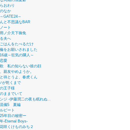
らおわり
のなか
～GATE24～
んと不思議なBAR
ノート
用ノ介天下御免
る夫へ
ごはんをたべるだけ
倫をお願いされました
16歳～狂気の隣人～
恋愛
欺 私の知らない彼の顔
、親友やめようか。
と待とうよ、春虎くん
ツが乾くまで
の王子様
のままでいて
ンジ -伊藤潤二の夜も眠れぬ...
流儀5 夏編
ルビート
25年目の秘密ー
Eternal Boys-
花咲くけものみち２