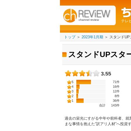
channel review
テレ
トップ
＞
2023年1月期
＞
スタンドUP
スタンドUPスタ
3.55
5
71件
4
16件
3
12件
2
8件
1
36件
合計
143
件
過去の栄光にすがる中年や前科者、就
まな事情を抱えた“訳アリ人材”へ投資