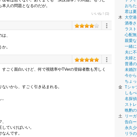
ら本人の問題となるのだが。
おちた
君は夏
いいね！(1)
木
大空港
酒巻さ
ラスト
心配無
のは、
親愛な
一緒に
うか。
夫に不
夫婦と
普通の
すごく面白いけど、何で視聴率やTVerの登録者数も芳しく
未婚詐
今から
ちょっ
りないから、すごく引き込まれる。
金
Tシャ
しもべ
し。
名探偵
ストレ
晩酌の
土
リーガ
フ、
告白ー
正していけばいい。
永久少年-
けなんです。
リラの