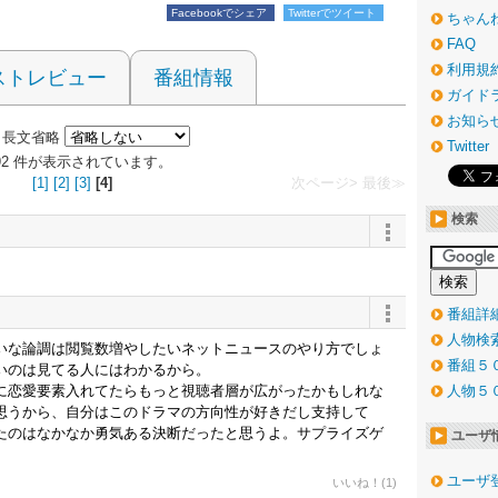
Facebookでシェア
Twitterでツイート
ちゃん
FAQ
利用規
ストレビュー
番組情報
ガイド
お知ら
長文省略
Twitter
～192 件が表示されています。
[1]
[2]
[3]
[4]
次ページ>
最後≫
検索
番組詳
人物検
いな論調は閲覧数増やしたいネットニュースのやり方でしょ
番組５
いのは見てる人にはわかるから。
に恋愛要素入れてたらもっと視聴者層が広がったかもしれな
人物５
思うから、自分はこのドラマの方向性が好きだし支持して
たのはなかなか勇気ある決断だったと思うよ。サプライズゲ
ユーザ
ユーザ
いいね！(1)