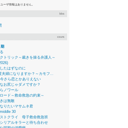
るユーザ情報はありません。
bbs
間
cours
月期
る
クトリック～裁きを操る弁護人～
2026)
したはずなのに
度夫婦になりますか？～カモフ...
、今さら恋とかありえない
なお尻じゃダメですか？
らノワール
ロード～救命救急の約束～
きは無敵
なりたいマサムネ君
middle 30
ストクライ 母子救命救急班
シリアルキラーと待ち合わせ
な同期の溺愛癖