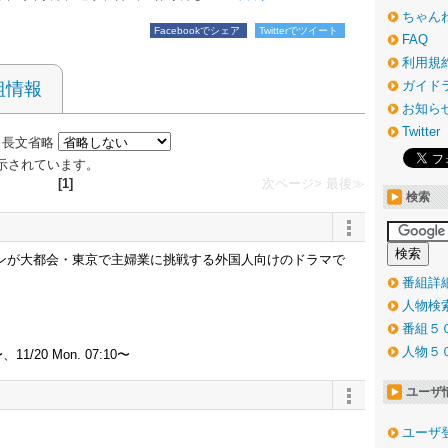
ちゃん
Facebookでシェア
Twitterでツイート
FAQ
利用規
ガイド
組情報
お知ら
Twitter
長文省略
が表示されています。
[1]
次ページ>
最後≫
検索
ンが大都会・東京で主婦業に挑戦する外国人向けのドラマで
番組詳
人物検
番組５
人物５
0〜、11/20 Mon. 07:10〜
ユーザ
ユーザ