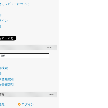
ねるレビューについて
約
ライン
せ
search
細検索
索
０音順索引
０音順索引
情報
user
登録
ログイン