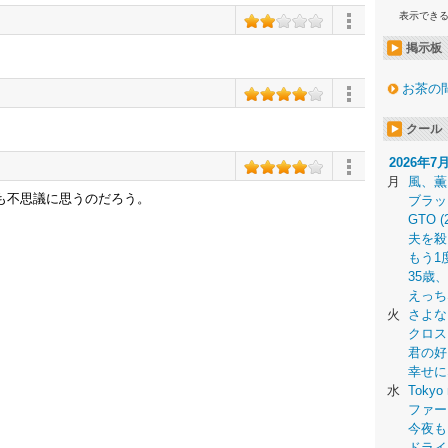
表示でき
掲示板
お茶の
クール
2026年7
月
風、薫
も不思議に思うのだろう。
ブラッ
GTO (
夫を殺
もう1
35歳
えっち
火
さよな
クロス
君の好
幸せに
水
Tokyo 
ファー
今夜も
ドライ