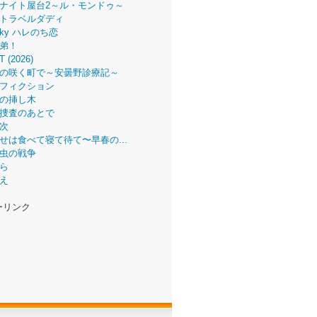
ナイト屋台2～ル・モンドゥ～
トラベルダディ
 Sky ハレのち恋
弟！
T (2026)
の咲く町で～安曇野診療記～
フィクション
の挿し木
捜査のあとで
次
せは食べて寝て待て〜早春の...
虫の戦争
ら
え
ーリンク