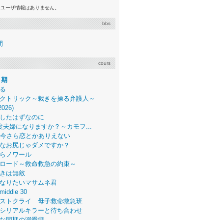
るユーザ情報はありません。
bbs
間
cours
月期
る
クトリック～裁きを操る弁護人～
2026)
したはずなのに
度夫婦になりますか？～カモフ...
、今さら恋とかありえない
なお尻じゃダメですか？
らノワール
ロード～救命救急の約束～
きは無敵
なりたいマサムネ君
middle 30
ストクライ 母子救命救急班
シリアルキラーと待ち合わせ
な同期の溺愛癖