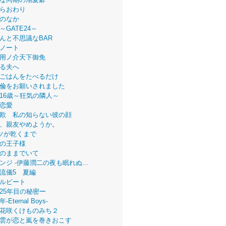
らおわり
のなか
～GATE24～
んと不思議なBAR
ノート
用ノ介天下御免
る夫へ
ごはんをたべるだけ
倫をお願いされました
16歳～狂気の隣人～
恋愛
欺 私の知らない彼の顔
、親友やめようか。
ツが乾くまで
の王子様
のままでいて
ンジ -伊藤潤二の夜も眠れぬ...
流儀5 夏編
ルビート
25年目の秘密ー
Eternal Boys-
花咲くけものみち２
雲が恋と嵐を巻きおこす