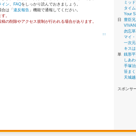
ミッド
ライン
、
FAQ
をしっかり読んでおきましょう。
タイム
場合は「
違反報告
」機能で通報してください。
Your
ます。
日
豊臣兄
投稿の削除やアクセス規制が行われる場合があります。
VIVAN
勿忘草
↑↑
マイ・
一次元
キスは
単
銭形平
しあわ
手塚治
笹まく
天城越
スポンサ