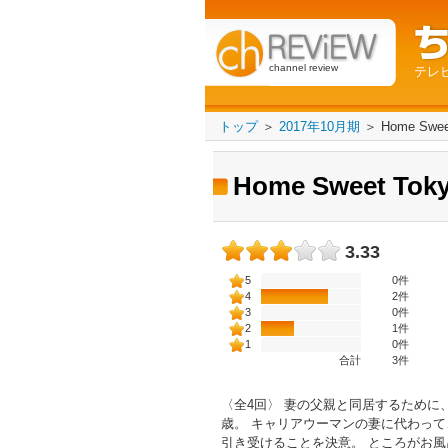
channel review
テレ
トップ
＞
2017年10月期
＞
Home Swee
Home Sweet Tok
3.33
5
0件
4
2件
3
0件
2
1件
1
0件
合計
3
件
〈全4回〉 妻の父親と同居するために
歳。 キャリアウーマンの妻に代わっ
引き受けることを決意。 ところがお風