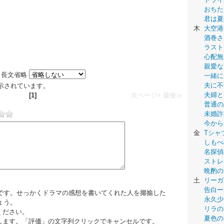
おちた
君は夏
木
大空港
酒巻さ
ラスト
心配無
親愛な
長文省略
一緒に
夫に不
が表示されています。
夫婦と
[1]
次ページ>
最後≫
普通の
未婚詐
今から
金
Tシャ
しもべ
名探偵
ストレ
晩酌の
土
リーガ
告白ー
です。せっかくドラマの感想を書いてくれた人を揶揄した
永久少年-
ょう。
リラの
ください。
夏色の
します。「評価」の文字列クリックでキャンセルです。