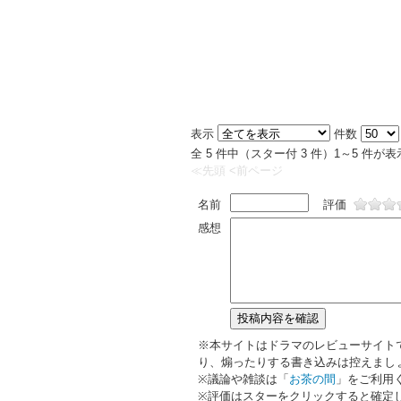
表示
件数
全 5 件中（スター付 3 件）1～5 件
≪先頭
<前ページ
名前
評価
感想
※本サイトはドラマのレビューサイト
り、煽ったりする書き込みは控えまし
※議論や雑談は「
お茶の間
」をご利用
※評価はスターをクリックすると確定