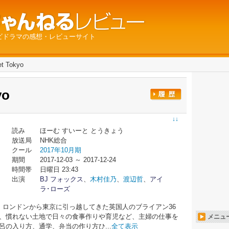
ビドラマの感想・レビューサイト
t Tokyo
yo
↓↓
読み
ほーむ すいーと とうきょう
放送局
NHK総合
クール
2017年10月期
期間
2017-12-03 ～ 2017-12-24
時間帯
日曜日 23:43
出演
BJ フォックス
、
木村佳乃
、
渡辺哲
、
アイ
ラ･ローズ
、ロンドンから東京に引っ越してきた英国人のブライアン36
て、慣れない土地で日々の食事作りや育児など、主婦の仕事を
メニュ
呂の入り方、通学、弁当の作り方ひ...
全て表示