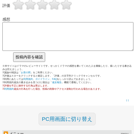
評価
感想
※本サイトはドラマのレビューサイトです。せっかくドラマの感想を書いてくれた人を揶揄したり、煽ったりする書き込
みは控えましょう。
※議論や雑談は「
お茶の間
」をご利用ください。
※評価はスターをクリックすると確定します。「評価」の文字列クリックでキャンセルです。
※利用にあたっては
利用規約
、
ガイドライン
、
FAQ
をしっかり読んでおきましょう。
※利用規約違反の書き込みを見つけた場合は「
違反報告
」機能で通報してください。
※評価を不正に操作する行為は禁止します。
※
利用規約
違反の行為を行った場合、投稿の削除やアクセス規制が行われる場合があります。
↑↑
PC用画面に切り替え
メニュー
menu