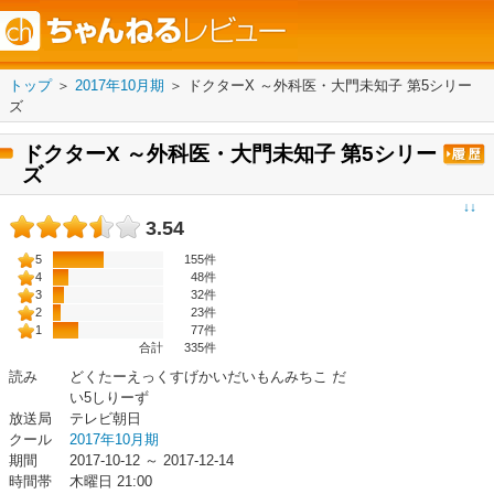
トップ
＞
2017年10月期
＞
ドクターX ～外科医・大門未知子 第5シリー
ズ
ドクターX ～外科医・大門未知子 第5シリー
ズ
↓↓
3.54
5
155件
4
48件
3
32件
2
23件
1
77件
合計
335
件
読み
どくたーえっくすげかいだいもんみちこ だ
い5しりーず
放送局
テレビ朝日
クール
2017年10月期
期間
2017-10-12 ～ 2017-12-14
時間帯
木曜日 21:00