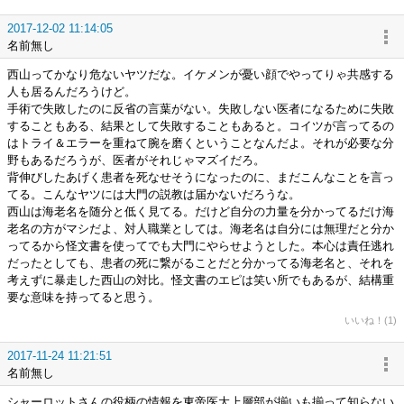
2017-12-02 11:14:05
名前無し
西山ってかなり危ないヤツだな。イケメンが憂い顔でやってりゃ共感する
人も居るんだろうけど。
手術で失敗したのに反省の言葉がない。失敗しない医者になるために失敗
することもある、結果として失敗することもあると。コイツが言ってるの
はトライ＆エラーを重ねて腕を磨くということなんだよ。それが必要な分
野もあるだろうが、医者がそれじゃマズイだろ。
背伸びしたあげく患者を死なせそうになったのに、まだこんなことを言っ
てる。こんなヤツには大門の説教は届かないだろうな。
西山は海老名を随分と低く見てる。だけど自分の力量を分かってるだけ海
老名の方がマシだよ、対人職業としては。海老名は自分には無理だと分か
ってるから怪文書を使ってでも大門にやらせようとした。本心は責任逃れ
だったとしても、患者の死に繋がることだと分かってる海老名と、それを
考えずに暴走した西山の対比。怪文書のエピは笑い所でもあるが、結構重
要な意味を持ってると思う。
いいね！(1)
2017-11-24 11:21:51
名前無し
シャーロットさんの役柄の情報を東帝医大上層部が揃いも揃って知らない