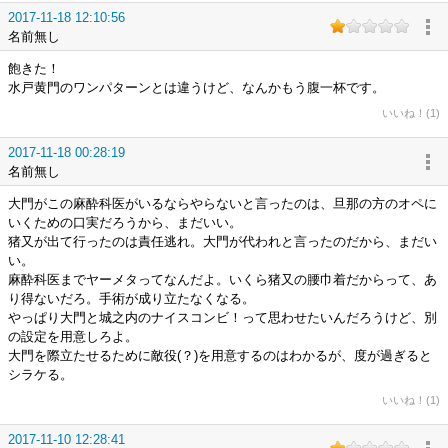
2017-11-18 12:10:56
名前無し
飽きた！
水戸黄門のワンパターンとは違うけど、なんかもう腹一杯です。
いいね！(1)
2017-11-18 00:28:19
名前無し
大門がこの麻酔科医がいるならやらないと言ったのは、旦那の方のオペに
いくための口実だろうから、まだいい。
猪又が出て行ったのは責任逃れ。大門が代われと言ったのだから、まだい
い。
麻酔科医までヤーメタってなんだよ。いくら猪又の腰巾着だからって、あ
り得ないだろ。手術が成り立たなくなる。
やっぱり大門と城之内のナイスコンビ！って思わせたいんだろうけど、別
の設定を用意しろよ。
大門を際立たせるために敵役(？)を用意するのはわかるが、度が過ぎると
シラケる。
いいね！(1)
2017-11-10 12:28:41