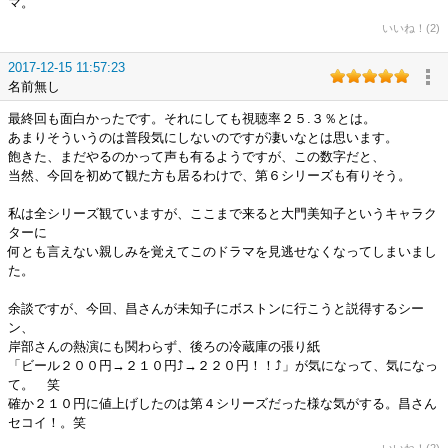
マ。
いいね！(2)
2017-12-15 11:57:23
名前無し
最終回も面白かったです。それにしても視聴率２５.３％とは。
あまりそういうのは普段気にしないのですが凄いなとは思います。
飽きた、まだやるのかって声も有るようですが、この数字だと、
当然、今回を初めて観た方も居るわけで、第６シリーズも有りそう。
私は全シリーズ観ていますが、ここまで来ると大門美知子というキャラク
ターに
何とも言えない親しみを覚えてこのドラマを見逃せなくなってしまいまし
た。
余談ですが、今回、昌さんが未知子にボストンに行こうと説得するシー
ン、
岸部さんの熱演にも関わらず、後ろの冷蔵庫の張り紙
「ビール２００円→２１０円⤴→２２０円！！⤴」が気になって、気になっ
て。 笑
確か２１０円に値上げしたのは第４シリーズだった様な気がする。昌さん
セコイ！。笑