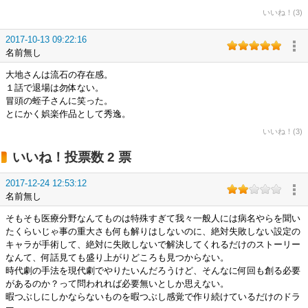
いいね！(3)
2017-10-13 09:22:16
名前無し
大地さんは流石の存在感。
１話で退場は勿体ない。
冒頭の蛭子さんに笑った。
とにかく娯楽作品として秀逸。
いいね！(3)
いいね！投票数 2 票
2017-12-24 12:53:12
名前無し
そもそも医療分野なんてものは特殊すぎて我々一般人には病名やらを聞い
たくらいじゃ事の重大さも何も解りはしないのに、絶対失敗しない設定の
キャラが手術して、絶対に失敗しないで解決してくれるだけのストーリー
なんて、何話見ても盛り上がりどころも見つからない。
時代劇の手法を現代劇でやりたいんだろうけど、そんなに何回も創る必要
があるのか？って問われれば必要無いとしか思えない。
暇つぶしにしかならないものを暇つぶし感覚で作り続けているだけのドラ