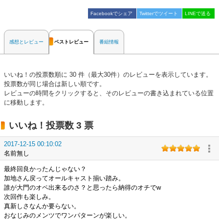
Facebookでシェア
Twitterでツイート
LINEで送る
感想とレビュー
ベストレビュー
番組情報
いいね！の投票数順に 30 件（最大30件）のレビューを表示しています。
投票数が同じ場合は新しい順です。
レビューの時間をクリックすると、そのレビューの書き込まれている位置
に移動します。
いいね！投票数 3 票
2017-12-15 00:10:02
名前無し
最終回良かったんじゃない？
加地さん戻ってオールキャスト揃い踏み。
誰が大門のオペ出来るのさ？と思ったら納得のオチでw
次回作も楽しみ。
真新しさなんか要らない。
おなじみのメンツでワンパターンが楽しい。