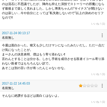
のは流石に不思議でしたが、陣内も抑えた演技でストーリーの邪魔になら
ず最後まで楽しく見れました。しかし博美ちゃんの"サイナス"が聞けない
のは寂しい…今や自分にとっては"私失敗しないので"以上の決めのセリフ
なので‼
いいね！(1)
2017-11-24 00:13:17
名前無し
今週は面白かった。猪又も少しだけマシになったみたいだし。ただ一点だ
け気になったことが。
まーさんの決意表明、僕はもう寄り添わない❗
言わんとすることは分かる。しかし手術を成功させる医者イコール寄り添
わない医者ではもちろんない訳で。
あそこは別の言い方が有ったんじゃないかな。
いいね！(1)
2017-11-22 14:45:03
名前無し
そんなに絶讚するほどは面白くはないよ。
いいね！(1)