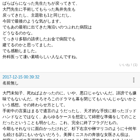
ばらばらになった先生たちが戻ってきて、
大門先生に手術してもらった鳥井先生も
戻ってきたし、主題歌も1と同じだし、
今回で最後のような気がします。
でもあの最初に出てきた海沿いのつぶれた病院は
どうなるのかな。
てっきり多額の請求したお金で病院でも
建てるのかと思ってました。
でも感動しました。
外科医って凄い素晴らしい人なんですね。
いいね！(1)
2017-12-15 00:39:32
名前無し
大門未知子、死ねばよかったのに。いや、悪口じゃないんだ。誹謗でも嫌
味でもないんだ。そろそろこのドラマも幕を閉じてもいいんじゃないかと
いう感想。その終わらせ方として。
手術中の言葉はまるで遺言のようだったし、天才的な手技に頼ったゴッド
ハンドなとではなく、あらゆるケースを想定して綿密な準備をしてのこと
だったということも明かした。これ、完全に終了フラグだもの。
今期もそれなりに面白かったけれど、杉下右京や榊マリコのように十何年
も続ける訳にもいかないだろう。美脚ミニスカの奔放な女医さん役は。