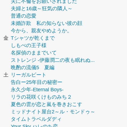
夫に不倫をお願いされました
夫婦と16歳～狂気の隣人～
普通の恋愛
未婚詐欺 私の知らない彼の顔
今から、親友やめようか。
金
Tシャツが乾くまで
しもべの王子様
名探偵のままでいて
ストレンジ -伊藤潤二の夜も眠れぬ...
晩酌の流儀5 夏編
土
リーガルビート
告白ー25年目の秘密ー
永久少年-Eternal Boys-
リラの花咲くけものみち２
夏色の雲が恋と嵐を巻きおこす
ミッドナイト屋台2～ル・モンドゥ～
タイムトラベルダディ
Your Sky ハレのち恋