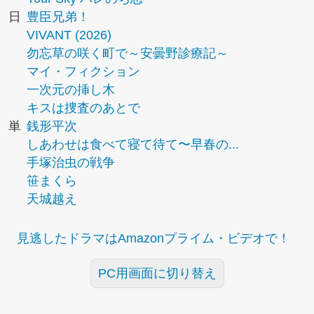
日
豊臣兄弟！
VIVANT (2026)
勿忘草の咲く町で～安曇野診療記～
マイ・フィクション
一次元の挿し木
キスは捜査のあとで
単
銭形平次
しあわせは食べて寝て待て〜早春の...
手塚治虫の戦争
笹まくら
天城越え
見逃したドラマはAmazonプライム・ビデオで！
PC用画面に切り替え