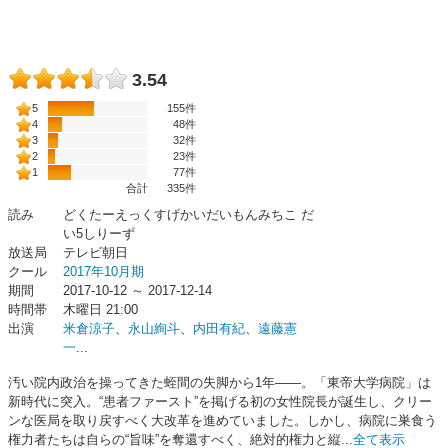
3.54
5
155件
4
48件
3
32件
2
23件
1
77件
合計
335
件
読み
どくたーえっくすげかいだいもんみちこ だ
い5しりーず
放送局
テレビ朝日
クール
2017年10月期
期間
2017-10-12 ～ 2017-12-14
時間帯
木曜日 21:00
出演
米倉涼子
、
永山絢斗
、
内田有紀
、
遠藤憲
一
...
汚い院内政治を操ってきた蛭間の失脚から1年――。「東帝大学病院」は
新時代に突入。“患者ファースト”を掲げる初の女性院長が誕生し、クリー
ンな医局を取り戻すべく大改革を進めていました。しかし、病院に巣食う
権力者たちは自らの“旨味”を奪還すべく、絶対的権力と縦...
全て表示