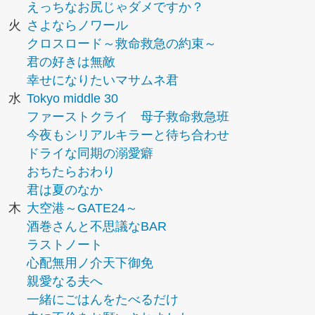
えっちなお尻じゃダメですか？
火
さよならノワール
クロスロード～救命救急の約束～
君の好きは無敵
幸せになりたいマサムネ君
水
Tokyo middle 30
ファーストクライ 母子救命救急班
今夜もシリアルキラーと待ち合わせ
ドライな同期の溺愛癖
おちたらおわり
君は夏のなか
木
大空港～GATE24～
酒巻さんと不思議なBAR
ラストノート
心配無用ノ介天下御免
親愛なる夫へ
一緒にごはんをたべるだけ