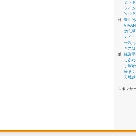
ミッド
タイム
Your
日
豊臣兄
VIVAN
勿忘草
マイ・
一次元
キスは
単
銭形平
しあわ
手塚治
笹まく
天城越
スポンサ