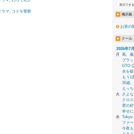
表示でき
ドラマ
,
コドモ警察
掲示板
お茶の
クール
2026年7
月
風、薫
ブラッ
GTO (
夫を殺
もう1
35歳
えっち
火
さよな
クロス
君の好
幸せに
水
Tokyo 
ファー
今夜も
ドライ