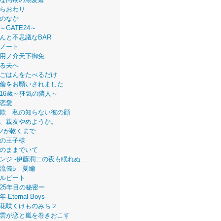
らおわり
のなか
～GATE24～
んと不思議なBAR
ノート
用ノ介天下御免
る夫へ
ごはんをたべるだけ
倫をお願いされました
16歳～狂気の隣人～
恋愛
欺 私の知らない彼の顔
、親友やめようか。
ツが乾くまで
の王子様
のままでいて
ンジ -伊藤潤二の夜も眠れぬ...
流儀5 夏編
ルビート
25年目の秘密ー
Eternal Boys-
花咲くけものみち２
雲が恋と嵐を巻きおこす