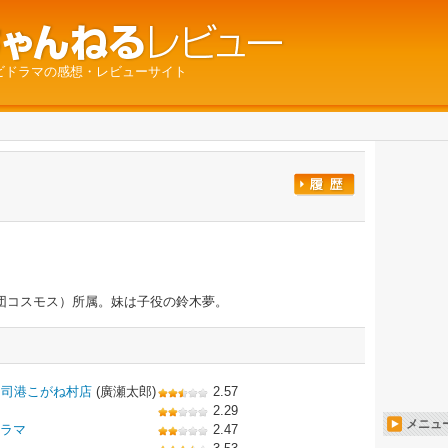
ビドラマの感想・レビューサイト
団コスモス）所属。妹は子役の鈴木夢。
門司港こがね村店
(廣瀬太郎)
2.57
2.29
メニュ
ドラマ
2.47