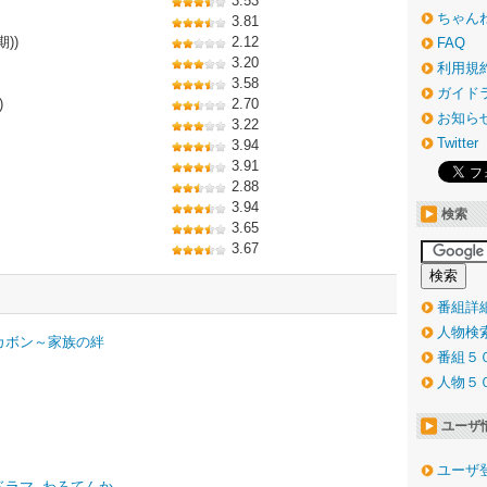
3.53
ちゃん
3.81
))
2.12
FAQ
3.20
利用規
3.58
ガイド
)
2.70
お知ら
3.22
Twitter
3.94
3.91
2.88
3.94
検索
3.65
3.67
番組詳
人物検
カボン～家族の絆
番組５
人物５
ユーザ
ユーザ
ドラマ
,
わろてんか