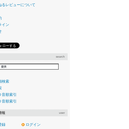
ねるレビューについて
約
ライン
せ
search
細検索
索
０音順索引
０音順索引
情報
user
登録
ログイン