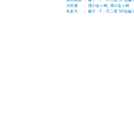
大杉漣
：
僕の金ヶ崎
,
僕の金ヶ崎
本多力
：
藤子・F・不二雄 SF短編