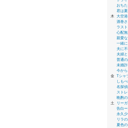
おちた
君は夏
木
大空港
酒巻さ
ラスト
心配無
親愛な
一緒に
夫に不
夫婦と
普通の
未婚詐
今から
金
Tシャ
しもべ
名探偵
ストレ
晩酌の
土
リーガ
告白ー
永久少年-
リラの
夏色の