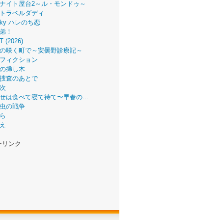
ナイト屋台2～ル・モンドゥ～
トラベルダディ
 Sky ハレのち恋
弟！
T (2026)
の咲く町で～安曇野診療記～
フィクション
の挿し木
捜査のあとで
次
せは食べて寝て待て〜早春の...
虫の戦争
ら
え
ーリンク