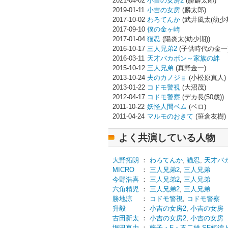
2021-04-02
小吉の女房2
(勝麟太郎)
2019-01-11
小吉の女房
(麟太郎)
2017-10-02
わろてんか
(武井風太(幼少期
2017-09-10
僕の金ヶ崎
2017-01-04
猫忍
(陽炎太(幼少期))
2016-10-17
三人兄弟2
(子供時代の金一
2016-03-11
天才バカボン～家族の絆
2015-10-12
三人兄弟
(真野金一)
2013-10-24
夫のカノジョ
(小松原真人)
2013-01-22
コドモ警視
(大沼茂)
2012-04-17
コドモ警察
(デカ長(50歳))
2011-10-22
妖怪人間ベム
(ベロ)
2011-04-24
マルモのおきて
(笹倉友樹)
よく共演している人物
大野拓朗
：
わろてんか
,
猫忍
,
天才バ
MICRO
：
三人兄弟2
,
三人兄弟
今野浩喜
：
三人兄弟2
,
三人兄弟
六角精児
：
三人兄弟2
,
三人兄弟
勝地涼
：
コドモ警視
,
コドモ警察
升毅
：
小吉の女房2
,
小吉の女房
古田新太
：
小吉の女房2
,
小吉の女房
堀田真由
：
藤子・F・不二雄 SF短編