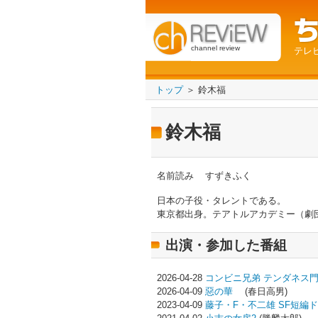
channel review
テレ
トップ
＞ 鈴木福
鈴木福
名前読み
すずきふく
日本の子役・タレントである。
東京都出身。テアトルアカデミー（劇
出演・参加した番組
2026-04-28
コンビニ兄弟 テンダネス
2026-04-09
惡の華
(春日高男)
2023-04-09
藤子・F・不二雄 SF短編