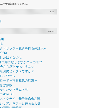
るユーザ情報はありません。
bbs
間
cours
月期
る
クトリック～裁きを操る弁護人～
2026)
したはずなのに
度夫婦になりますか？～カモフ...
、今さら恋とかありえない
なお尻じゃダメですか？
らノワール
ロード～救命救急の約束～
きは無敵
なりたいマサムネ君
middle 30
ストクライ 母子救命救急班
シリアルキラーと待ち合わせ
な同期の溺愛癖