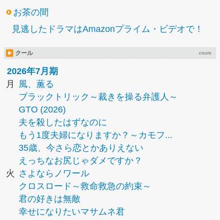
お茶の間
見逃したドラマはAmazonプライム・ビデオで！
クール
cours
2026年7月期
月
風、薫る
ブラックトリック～裁きを操る弁護人～
GTO (2026)
夫を殺したはずなのに
もう1度夫婦になりますか？～カモフ...
35歳、今さら恋とかありえない
えっちなお尻じゃダメですか？
火
さよならノワール
クロスロード～救命救急の約束～
君の好きは無敵
幸せになりたいマサムネ君