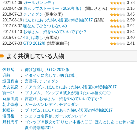
2021-04-06
ガールガンレディ
3.78
2020-04-29
東京ラブストーリー（2020年版）
(関口さとみ)
2.15
2018-07-13
チア☆ダン
(桐生汐里)
3.45
2017-08-19
ほんとにあった怖い話 夏の特別編2017
(彩美)
2.59
2017-03-07
嘘なんてひとつもないの
3.92
2017-01-13
お母さん、娘をやめていいですか？
3.54
2016-07-17
仰げば尊し
(有馬渚)
3.40
2012-07-03
GTO 2012版
(浅野麻由子)
2.41
よく共演している人物
佐野岳
：
仰げば尊し
,
GTO 2012版
升毅
：
イタイケに恋して
,
仰げば尊し
堀田真由
：
言霊荘
,
チア☆ダン
大友花恋
：
チア☆ダン
,
ほんとにあった怖い話 夏の特別編2017
寛一郎
：
プリズム
,
ゴシップ＃彼女が知りたい本当の〇〇
斉藤由貴
：
言霊荘
,
お母さん、娘をやめていいですか？
朝比奈彩
：
ガールガンレディ
,
チア☆ダン
杉咲花
：
プリズム
,
ほんとにあった怖い話 夏の特別編2017
濱田岳
：
シェフは名探偵
,
ガールガンレディ
野村周平
：
ゴシップ＃彼女が知りたい本当の〇〇
,
ほんとにあった怖い話
夏の特別編2017