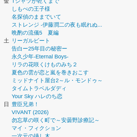
金
Tシャツが乾くまで
しもべの王子様
名探偵のままでいて
ストレンジ -伊藤潤二の夜も眠れぬ...
晩酌の流儀5 夏編
土
リーガルビート
告白ー25年目の秘密ー
永久少年-Eternal Boys-
リラの花咲くけものみち２
夏色の雲が恋と嵐を巻きおこす
ミッドナイト屋台2～ル・モンドゥ～
タイムトラベルダディ
Your Sky ハレのち恋
日
豊臣兄弟！
VIVANT (2026)
勿忘草の咲く町で～安曇野診療記～
マイ・フィクション
一次元の挿し木