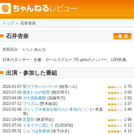
トップ
＞ 石井杏奈
石井杏奈
名前読み
いしいあんな
日本のダンサー・女優。ガールズグループE-girlsのメンバー。LDH所属。
出演・参加した番組
2026-01-07
聖ラブサバイバーズ
(相澤ハル)
2.75
2023-07-20
彼女たちの犯罪
(熊沢理子)
3.55
2023-04-08
ガチ恋粘着獣
(花織琴乃)
2.50
2022-07-12
プリズム
(野木綾花)
3.37
2022-01-06
ゴシップ＃彼女が知りたい本当の〇〇
(一本真
3.48
琴)
2021-10-09
言霊荘
(林原早紀)
2.98
2021-07-01
イタイケに恋して
(弘田佐知)
3.12
2021-05-31
シェフは名探偵
(金子ゆき)
4.12