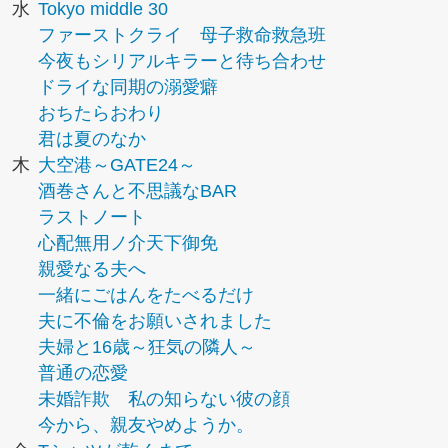
水
Tokyo middle 30
ファーストクライ 母子救命救急班
今夜もシリアルキラーと待ち合わせ
ドライな同期の溺愛癖
おちたらおわり
君は夏のなか
木
大空港～GATE24～
酒巻さんと不思議なBAR
ラストノート
心配無用ノ介天下御免
親愛なる夫へ
一緒にごはんをたべるだけ
夫に不倫をお願いされました
夫婦と16歳～狂気の隣人～
普通の恋愛
未婚詐欺 私の知らない彼の顔
今から、親友やめようか。