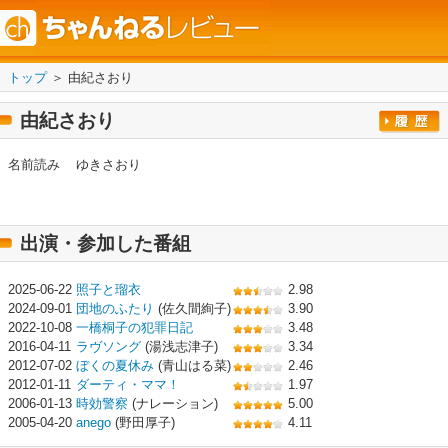
トップ
＞ 由紀さおり
由紀さおり
名前読み
ゆきさおり
出演・参加した番組
2025-06-22
照子と瑠衣
2.98
2024-09-01
団地のふたり
(佐久間絢子)
3.90
2022-10-08
一橋桐子の犯罪日記
3.48
2016-04-11
ラヴソング
(湯浅志津子)
3.34
2012-07-02
ぼくの夏休み
(青山はる菜)
2.46
2012-01-11
ダーティ・ママ！
1.97
2006-01-13
時効警察
(ナレーション)
5.00
2005-04-20
anego
(野田厚子)
4.11