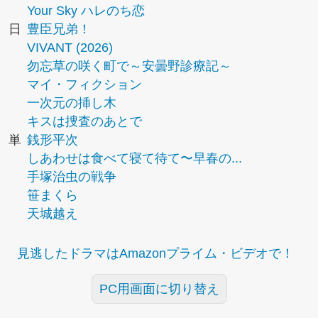
Your Sky ハレのち恋
日
豊臣兄弟！
VIVANT (2026)
勿忘草の咲く町で～安曇野診療記～
マイ・フィクション
一次元の挿し木
キスは捜査のあとで
単
銭形平次
しあわせは食べて寝て待て〜早春の...
手塚治虫の戦争
笹まくら
天城越え
見逃したドラマはAmazonプライム・ビデオで！
PC用画面に切り替え