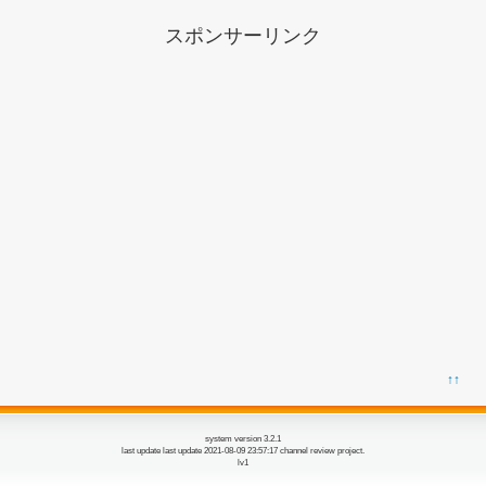
スポンサーリンク
↑↑
system version 3.2.1
last update last update 2021-08-09 23:57:17 channel review project.
lv1