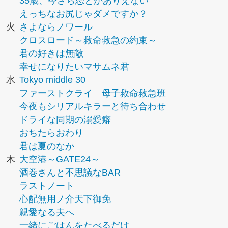
35歳、今さら恋とかありえない
えっちなお尻じゃダメですか？
火
さよならノワール
クロスロード～救命救急の約束～
君の好きは無敵
幸せになりたいマサムネ君
水
Tokyo middle 30
ファーストクライ 母子救命救急班
今夜もシリアルキラーと待ち合わせ
ドライな同期の溺愛癖
おちたらおわり
君は夏のなか
木
大空港～GATE24～
酒巻さんと不思議なBAR
ラストノート
心配無用ノ介天下御免
親愛なる夫へ
一緒にごはんをたべるだけ