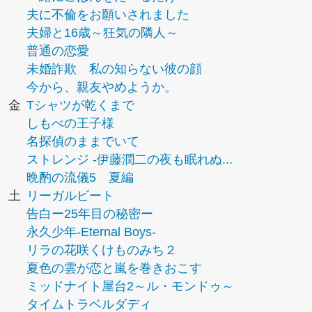
夫に不倫をお願いされました
夫婦と16歳～狂気の隣人～
普通の恋愛
未婚詐欺 私の知らない彼の顔
今から、親友やめようか。
金
Tシャツが乾くまで
しもべの王子様
名探偵のままでいて
ストレンジ -伊藤潤二の夜も眠れぬ...
晩酌の流儀5 夏編
土
リーガルビート
告白ー25年目の秘密ー
永久少年-Eternal Boys-
リラの花咲くけものみち２
夏色の雲が恋と嵐を巻きおこす
ミッドナイト屋台2～ル・モンドゥ～
タイムトラベルダディ