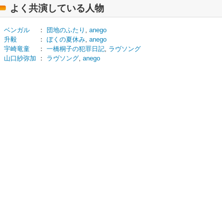
よく共演している人物
ベンガル
：
団地のふたり
,
anego
升毅
：
ぼくの夏休み
,
anego
宇崎竜童
：
一橋桐子の犯罪日記
,
ラヴソング
山口紗弥加
：
ラヴソング
,
anego