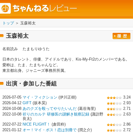
トップ
＞ 玉森裕太
玉森裕太
名前読み
たまもりゆうた
日本のタレント、俳優、アイドルであり、Kis-My-Ft2のメンバーである。
愛称は、たま、たまちゃんなど。
東京都出身。ジャニーズ事務所所属。
出演・参加した番組
2026-07-05
マイ・フィクション
(伊川正樹)
3.24
2026-04-12
GIFT
(坂本昊)
2.93
2024-10-08
あのクズを殴ってやりたいんだ
(葛谷海里)
2.71
2022-10-08
祈りのカルテ 研修医の謎解き観察記録
(諏訪野
2.63
良太)
2022-07-22
NICE FLIGHT！
(倉田粋)
2.86
2021-01-12
オー！マイ・ボス！恋は別冊で
(潤之介)
2.72