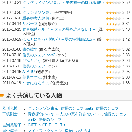
2019-10-21
グラグラメゾン♡東京 ～平古祥平の揺れる思い
2.59
～
2019-10-20
グランメゾン東京
(平古祥平)
3.89
2017-10-20
重要参考人探偵
(弥木圭)
2.57
2017-04-14
リバース
(浅見康介)
3.84
2015-10-15
青春探偵ハルヤ ～大人の悪を許さない！～
(浅
3.40
木晴也)
2015-08-29
ほんとにあった怖い話～夏の特別編2015～
(鈴
1.42
木翔太)
2015-01-06
銭の戦争
(白石光太郎)
3.82
2014-07-10
信長のシェフ part2
(ケン)
2.83
2013-07-18
ぴんとこな
(河村恭之助(河村猛))
2.96
2013-01-11
信長のシェフ
(ケン)
3.33
2012-04-15
ATARU
(蛯名昇)
2.95
2011-07-15
美男ですね
(桂木廉)
2.88
2011-04-18
幸せになろうよ
(柳沢優次)
1.83
よく共演している人物
及川光博
：
グランメゾン東京
,
信長のシェフ part2
,
信長のシェフ
宇梶剛士
：
青春探偵ハルヤ ～大人の悪を許さない！～
,
信長のシェフ
part2
,
信長のシェフ
吉瀬美智子
：
GIFT
,
NICE FLIGHT！
国仲涼子
：
マイ・フィクション
,
幸せになろうよ