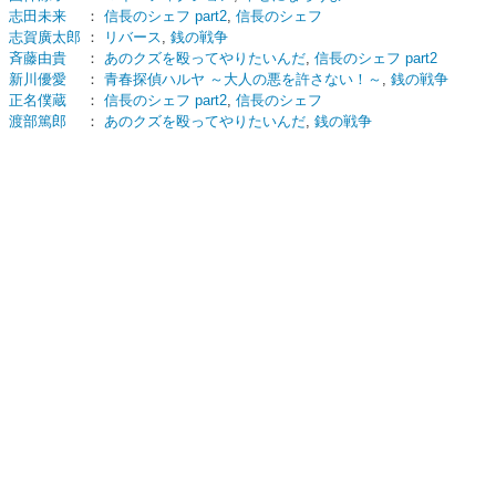
志田未来
：
信長のシェフ part2
,
信長のシェフ
志賀廣太郎
：
リバース
,
銭の戦争
斉藤由貴
：
あのクズを殴ってやりたいんだ
,
信長のシェフ part2
新川優愛
：
青春探偵ハルヤ ～大人の悪を許さない！～
,
銭の戦争
正名僕蔵
：
信長のシェフ part2
,
信長のシェフ
渡部篤郎
：
あのクズを殴ってやりたいんだ
,
銭の戦争