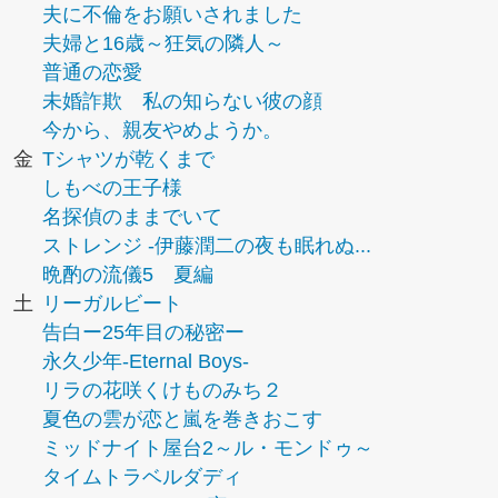
夫に不倫をお願いされました
夫婦と16歳～狂気の隣人～
普通の恋愛
未婚詐欺 私の知らない彼の顔
今から、親友やめようか。
金
Tシャツが乾くまで
しもべの王子様
名探偵のままでいて
ストレンジ -伊藤潤二の夜も眠れぬ...
晩酌の流儀5 夏編
土
リーガルビート
告白ー25年目の秘密ー
永久少年-Eternal Boys-
リラの花咲くけものみち２
夏色の雲が恋と嵐を巻きおこす
ミッドナイト屋台2～ル・モンドゥ～
タイムトラベルダディ