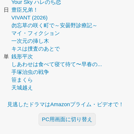
Your Sky ハレのち恋
日
豊臣兄弟！
VIVANT (2026)
勿忘草の咲く町で～安曇野診療記～
マイ・フィクション
一次元の挿し木
キスは捜査のあとで
単
銭形平次
しあわせは食べて寝て待て〜早春の...
手塚治虫の戦争
笹まくら
天城越え
見逃したドラマはAmazonプライム・ビデオで！
PC用画面に切り替え