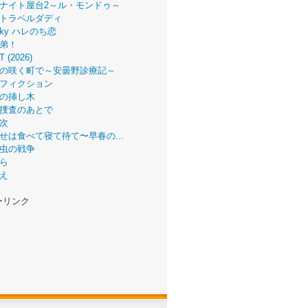
ナイト屋台2～ル・モンドゥ～
トラベルダディ
 Sky ハレのち恋
弟！
T (2026)
の咲く町で～安曇野診療記～
フィクション
の挿し木
捜査のあとで
次
せは食べて寝て待て〜早春の...
虫の戦争
ら
え
ーリンク