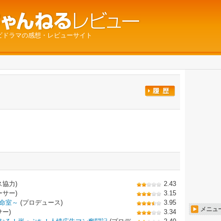
ビドラマの感想・レビューサイト
ス協力)
2.43
ーサー)
3.15
救命室～
(プロデュース)
3.95
メニュ
ー)
3.34