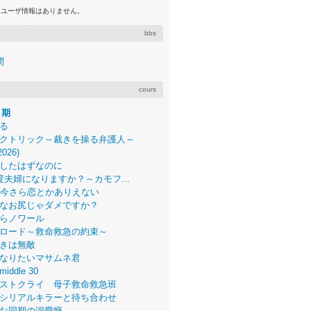
るユーザ情報はありません。
bbs
間
cours
月期
る
クトリック～裁きを操る弁護人～
2026)
したはずなのに
度夫婦になりますか？～カモフ...
、今さら恋とかありえない
なお尻じゃダメですか？
らノワール
ロード～救命救急の約束～
きは無敵
なりたいマサムネ君
middle 30
ストクライ 母子救命救急班
シリアルキラーと待ち合わせ
な同期の溺愛癖