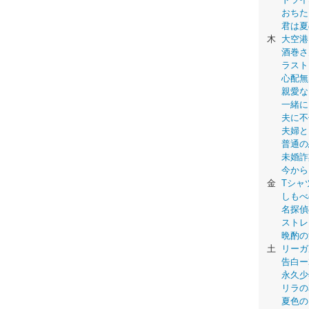
おちた
君は夏
木
大空港
酒巻さ
ラスト
心配無
親愛な
一緒に
夫に不
夫婦と
普通の
未婚詐
今から
金
Tシャ
しもべ
名探偵
ストレ
晩酌の
土
リーガ
告白ー
永久少年-
リラの
夏色の