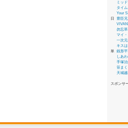
ミッド
タイム
Your
日
豊臣兄
VIVAN
勿忘草
マイ・
一次元
キスは
単
銭形平
しあわ
手塚治
笹まく
天城越
スポンサ