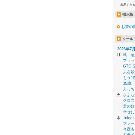
表示でき
掲示板
お茶の
クール
2026年7
月
風、薫
ブラッ
GTO (
夫を殺
もう1
35歳
えっち
火
さよな
クロス
君の好
幸せに
水
Tokyo 
ファー
今夜も
ドライ