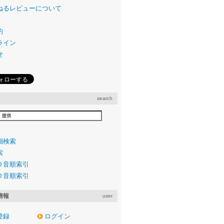
ねるレビューについて
約
ライン
せ
search
細検索
索
０音順索引
０音順索引
情報
user
登録
ログイン