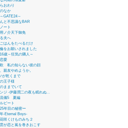
らおわり
のなか
～GATE24～
んと不思議なBAR
ノート
用ノ介天下御免
る夫へ
ごはんをたべるだけ
倫をお願いされました
16歳～狂気の隣人～
恋愛
欺 私の知らない彼の顔
、親友やめようか。
ツが乾くまで
の王子様
のままでいて
ンジ -伊藤潤二の夜も眠れぬ...
流儀5 夏編
ルビート
25年目の秘密ー
Eternal Boys-
花咲くけものみち２
雲が恋と嵐を巻きおこす