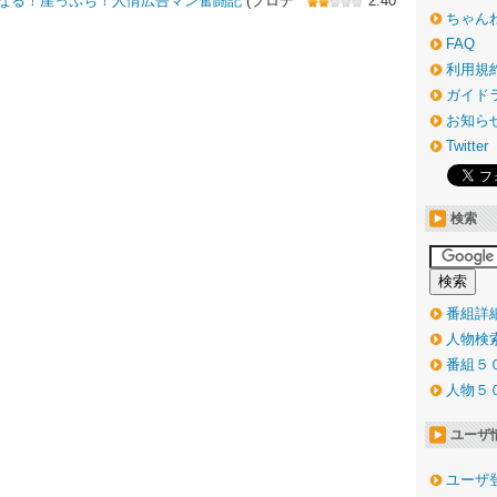
なる！崖っぷち！人情広告マン奮闘記
(プロデ
2.40
ちゃん
FAQ
利用規
ガイド
お知ら
Twitter
検索
番組詳
人物検
番組５
人物５
ユーザ
ユーザ