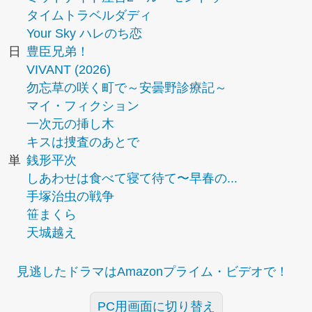
タイムトラベルダディ
Your Sky ハレのち恋
日
豊臣兄弟！
VIVANT (2026)
勿忘草の咲く町で～安曇野診療記～
マイ・フィクション
一次元の挿し木
キスは捜査のあとで
単
銭形平次
しあわせは食べて寝て待て〜早春の...
手塚治虫の戦争
笹まくら
天城越え
見逃したドラマはAmazonプライム・ビデオで！
PC用画面に切り替え