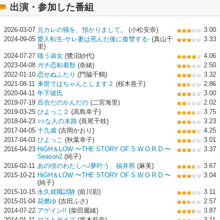
出演・参加した番組
2026-03-07
元カレの猫を、預かりまして。
(小松安奈)
3.00
2024-09-05
愛人転生-サレ妻は死んだ後に復讐する-
(真山千
3.33
里)
2024-07-27
嗤う淑女
(鷺沼紗代)
4.06
2023-04-08
ガチ恋粘着獣
(奈緒)
2.50
2022-01-10
恋せぬふたり
(門脇千鶴)
3.32
2021-08-11
来世ではちゃんとします２
(桜木亜子)
2.86
2020-04-11
年下彼氏
3.00
2019-07-19
百合だのかんだの
(二宮海里)
2.02
2019-03-25
ひよっこ２
(高島幸子)
3.75
2018-04-23
○○な人の末路
(長尾千枝)
3.23
2017-04-05
十九歳
(吉岡かおり)
4.25
2017-04-03
ひよっこ
(秋葉幸子)
3.01
2016-04-23
HiGH＆LOW 〜THE STORY OF S.W.O.R.D.〜
3.37
Season2
(純子)
2016-02-11
あの頃のわたしへ/夢叶う、福井県
(麻美)
3.67
2015-10-21
HiGH＆LOW 〜THE STORY OF S.W.O.R.D.〜
3.04
(純子)
2015-10-15
永久就職試験
(前川彩)
3.11
2015-01-04
花燃ゆ
(吉田ふさ)
2.57
2014-07-22
アゲイン!!
(柴田麗緒)
3.87
2014-01-11
ロストデイズ
(笛木莉奈)
3.11