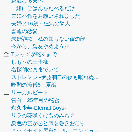
親愛なる夫へ
一緒にごはんをたべるだけ
夫に不倫をお願いされました
夫婦と16歳～狂気の隣人～
普通の恋愛
未婚詐欺 私の知らない彼の顔
今から、親友やめようか。
金
Tシャツが乾くまで
しもべの王子様
名探偵のままでいて
ストレンジ -伊藤潤二の夜も眠れぬ...
晩酌の流儀5 夏編
土
リーガルビート
告白ー25年目の秘密ー
永久少年-Eternal Boys-
リラの花咲くけものみち２
夏色の雲が恋と嵐を巻きおこす
ミッドナイト屋台2～ル・モンドゥ～