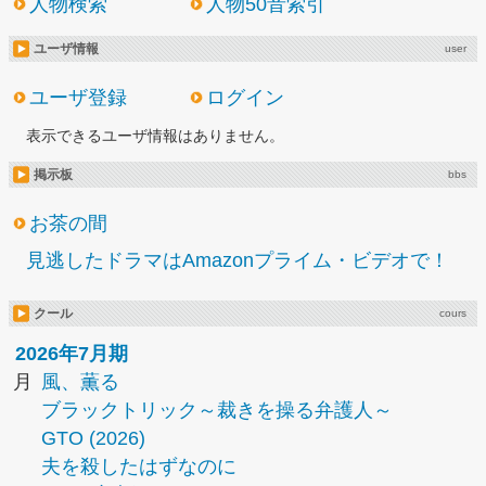
人物検索
人物50音索引
ユーザ情報
user
ユーザ登録
ログイン
表示できるユーザ情報はありません。
掲示板
bbs
お茶の間
見逃したドラマはAmazonプライム・ビデオで！
クール
cours
2026年7月期
月
風、薫る
ブラックトリック～裁きを操る弁護人～
GTO (2026)
夫を殺したはずなのに