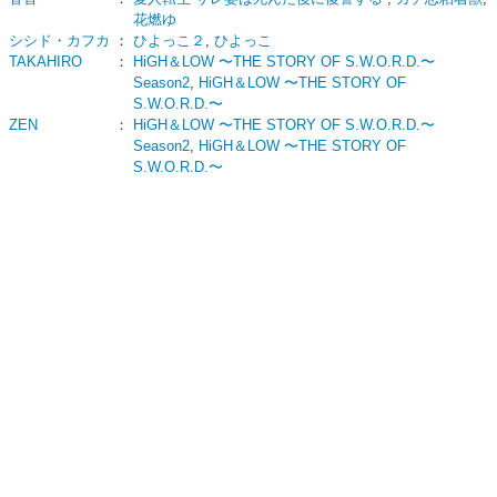
花燃ゆ
シシド・カフカ
：
ひよっこ２
,
ひよっこ
TAKAHIRO
：
HiGH＆LOW 〜THE STORY OF S.W.O.R.D.〜
Season2
,
HiGH＆LOW 〜THE STORY OF
S.W.O.R.D.〜
ZEN
：
HiGH＆LOW 〜THE STORY OF S.W.O.R.D.〜
Season2
,
HiGH＆LOW 〜THE STORY OF
S.W.O.R.D.〜