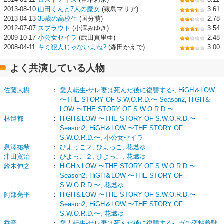
2013-08-10
山田くんと7人の魔女
(猿島マリア)
3.61
2013-04-13
35歳の高校生
(国分萌)
2.78
2012-07-07
スプラウト
(小澤みゆき)
3.54
2009-10-17
小公女セイラ
(武田真里亜)
2.48
2008-04-11
キミ犯人じゃないよね?
(森田かえで)
3.00
よく共演している人物
佐藤大樹
：
愛人転生-サレ妻は死んだ後に復讐する-
,
HiGH＆LOW
〜THE STORY OF S.W.O.R.D.〜 Season2
,
HiGH＆
LOW 〜THE STORY OF S.W.O.R.D.〜
林遣都
：
HiGH＆LOW 〜THE STORY OF S.W.O.R.D.〜
Season2
,
HiGH＆LOW 〜THE STORY OF
S.W.O.R.D.〜
,
小公女セイラ
泉澤祐希
：
ひよっこ２
,
ひよっこ
,
花燃ゆ
津田寛治
：
ひよっこ２
,
ひよっこ
,
花燃ゆ
鈴木伸之
：
HiGH＆LOW 〜THE STORY OF S.W.O.R.D.〜
Season2
,
HiGH＆LOW 〜THE STORY OF
S.W.O.R.D.〜
,
花燃ゆ
阿部亮平
：
HiGH＆LOW 〜THE STORY OF S.W.O.R.D.〜
Season2
,
HiGH＆LOW 〜THE STORY OF
S.W.O.R.D.〜
,
花燃ゆ
香音
：
愛人転生-サレ妻は死んだ後に復讐する-
,
ガチ恋粘着獣
,