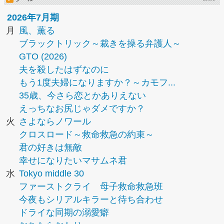
2026年7月期
月
風、薫る
ブラックトリック～裁きを操る弁護人～
GTO (2026)
夫を殺したはずなのに
もう1度夫婦になりますか？～カモフ...
35歳、今さら恋とかありえない
えっちなお尻じゃダメですか？
火
さよならノワール
クロスロード～救命救急の約束～
君の好きは無敵
幸せになりたいマサムネ君
水
Tokyo middle 30
ファーストクライ 母子救命救急班
今夜もシリアルキラーと待ち合わせ
ドライな同期の溺愛癖