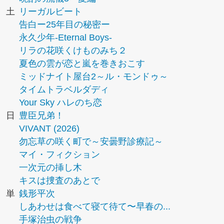
土
リーガルビート
告白ー25年目の秘密ー
永久少年-Eternal Boys-
リラの花咲くけものみち２
夏色の雲が恋と嵐を巻きおこす
ミッドナイト屋台2～ル・モンドゥ～
タイムトラベルダディ
Your Sky ハレのち恋
日
豊臣兄弟！
VIVANT (2026)
勿忘草の咲く町で～安曇野診療記～
マイ・フィクション
一次元の挿し木
キスは捜査のあとで
単
銭形平次
しあわせは食べて寝て待て〜早春の...
手塚治虫の戦争