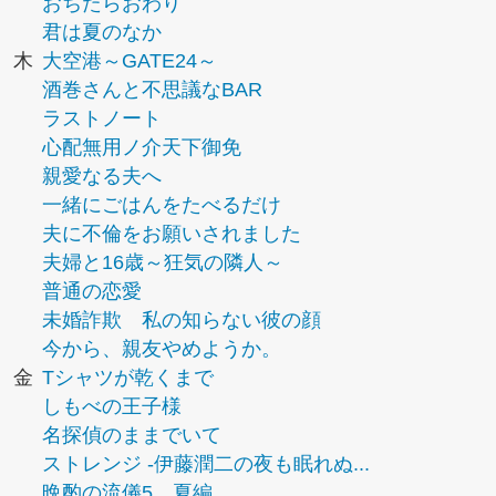
おちたらおわり
君は夏のなか
木
大空港～GATE24～
酒巻さんと不思議なBAR
ラストノート
心配無用ノ介天下御免
親愛なる夫へ
一緒にごはんをたべるだけ
夫に不倫をお願いされました
夫婦と16歳～狂気の隣人～
普通の恋愛
未婚詐欺 私の知らない彼の顔
今から、親友やめようか。
金
Tシャツが乾くまで
しもべの王子様
名探偵のままでいて
ストレンジ -伊藤潤二の夜も眠れぬ...
晩酌の流儀5 夏編