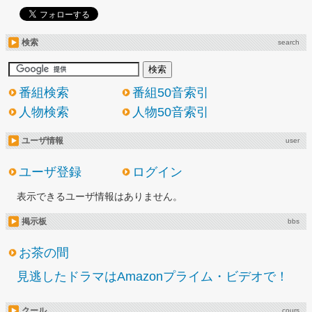
検索
search
番組検索
番組50音索引
人物検索
人物50音索引
ユーザ情報
user
ユーザ登録
ログイン
表示できるユーザ情報はありません。
掲示板
bbs
お茶の間
見逃したドラマはAmazonプライム・ビデオで！
クール
cours