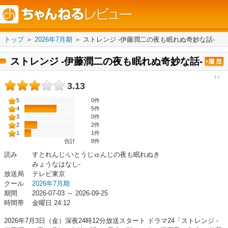
トップ
＞
2026年7月期
＞
ストレンジ -伊藤潤二の夜も眠れぬ奇妙な話-
ストレンジ -伊藤潤二の夜も眠れぬ奇妙な話-
↓↓
3.13
5
0件
4
5件
3
0件
2
2件
1
1件
合計
8
件
読み
すとれんじ-いとうじゅんじの夜も眠れぬき
みょうなはなし-
放送局
テレビ東京
クール
2026年7月期
期間
2026-07-03 ～ 2026-09-25
時間帯
金曜日 24:12
2026年7月3日（金）深夜24時12分放送スタート ドラマ24「ストレンジ -