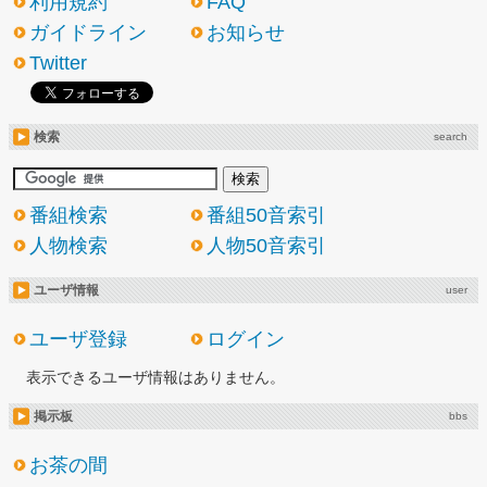
利用規約
FAQ
ガイドライン
お知らせ
Twitter
検索
search
番組検索
番組50音索引
人物検索
人物50音索引
ユーザ情報
user
ユーザ登録
ログイン
表示できるユーザ情報はありません。
掲示板
bbs
お茶の間