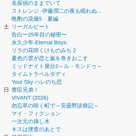
名探偵のままでいて
ストレンジ -伊藤潤二の夜も眠れぬ...
晩酌の流儀5 夏編
土
リーガルビート
告白ー25年目の秘密ー
永久少年-Eternal Boys-
リラの花咲くけものみち２
夏色の雲が恋と嵐を巻きおこす
ミッドナイト屋台2～ル・モンドゥ～
タイムトラベルダディ
Your Sky ハレのち恋
日
豊臣兄弟！
VIVANT (2026)
勿忘草の咲く町で～安曇野診療記～
マイ・フィクション
一次元の挿し木
キスは捜査のあとで