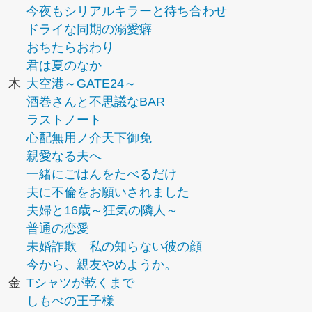
今夜もシリアルキラーと待ち合わせ
ドライな同期の溺愛癖
おちたらおわり
君は夏のなか
木
大空港～GATE24～
酒巻さんと不思議なBAR
ラストノート
心配無用ノ介天下御免
親愛なる夫へ
一緒にごはんをたべるだけ
夫に不倫をお願いされました
夫婦と16歳～狂気の隣人～
普通の恋愛
未婚詐欺 私の知らない彼の顔
今から、親友やめようか。
金
Tシャツが乾くまで
しもべの王子様