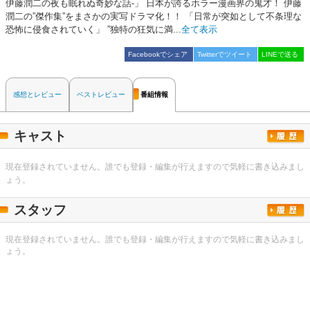
伊藤潤二の夜も眠れぬ奇妙な話-」 日本が誇るホラー漫画界の鬼才！ 伊藤
潤二の”傑作集”をまさかの実写ドラマ化！！ 「日常が突如として不条理な
恐怖に侵食されていく」 ”独特の狂気に満...
全て表示
Facebookでシェア
Twitterでツイート
LINEで送る
感想とレビュー
ベストレビュー
番組情報
キャスト
現在登録されていません。誰でも登録・編集が行えますので気軽に書き込みまし
ょう。
スタッフ
現在登録されていません。誰でも登録・編集が行えますので気軽に書き込みまし
ょう。