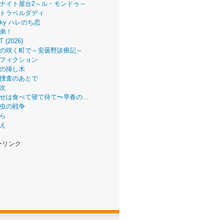
ナイト屋台2～ル・モンドゥ～
トラベルダディ
 Sky ハレのち恋
弟！
T (2026)
の咲く町で～安曇野診療記～
フィクション
の挿し木
捜査のあとで
次
せは食べて寝て待て〜早春の...
虫の戦争
ら
え
ーリンク