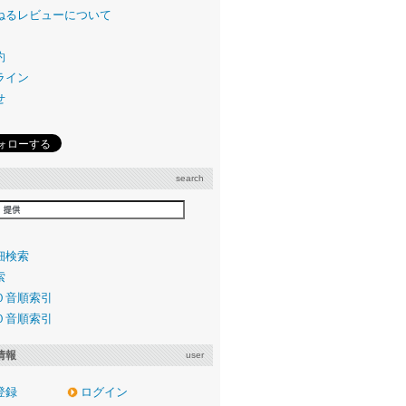
ねるレビューについて
約
ライン
せ
search
細検索
索
０音順索引
０音順索引
情報
user
登録
ログイン