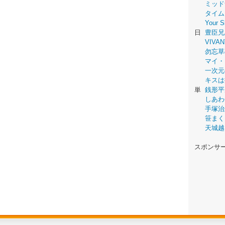
ミッド
タイム
Your
日
豊臣兄
VIVAN
勿忘草
マイ・
一次元
キスは
単
銭形平
しあわ
手塚治
笹まく
天城越
スポンサ