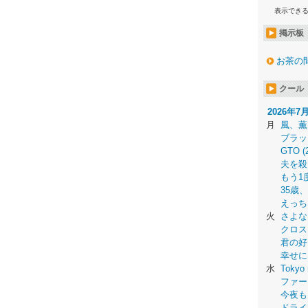
表示でき
掲示板
お茶の
クール
2026年7
月
風、薫
ブラッ
GTO (
夫を殺
もう1
35歳
えっち
火
さよな
クロス
君の好
幸せに
水
Tokyo 
ファー
今夜も
ドライ