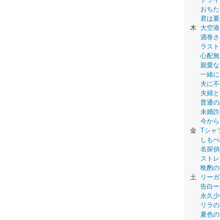
おちた
君は夏
木
大空港
酒巻さ
ラスト
心配無
親愛な
一緒に
夫に不
夫婦と
普通の
未婚詐
今から
金
Tシャ
しもべ
名探偵
ストレ
晩酌の
土
リーガ
告白ー
永久少年-
リラの
夏色の