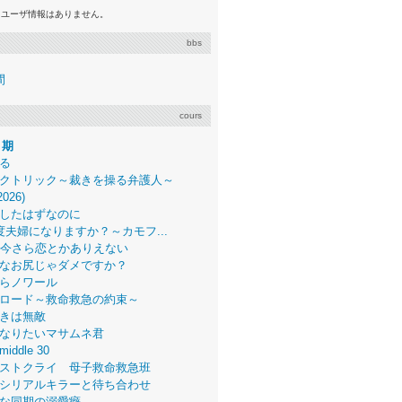
るユーザ情報はありません。
bbs
間
cours
月期
る
クトリック～裁きを操る弁護人～
2026)
したはずなのに
度夫婦になりますか？～カモフ...
、今さら恋とかありえない
なお尻じゃダメですか？
らノワール
ロード～救命救急の約束～
きは無敵
なりたいマサムネ君
middle 30
ストクライ 母子救命救急班
シリアルキラーと待ち合わせ
な同期の溺愛癖