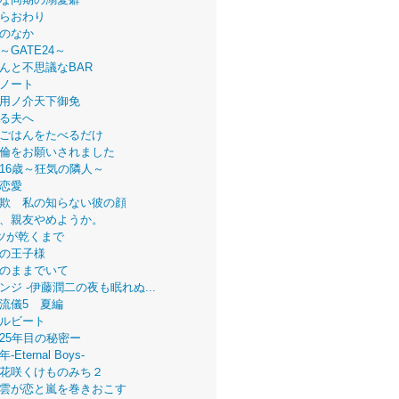
らおわり
のなか
～GATE24～
んと不思議なBAR
ノート
用ノ介天下御免
る夫へ
ごはんをたべるだけ
倫をお願いされました
16歳～狂気の隣人～
恋愛
欺 私の知らない彼の顔
、親友やめようか。
ツが乾くまで
の王子様
のままでいて
ンジ -伊藤潤二の夜も眠れぬ...
流儀5 夏編
ルビート
25年目の秘密ー
Eternal Boys-
花咲くけものみち２
雲が恋と嵐を巻きおこす