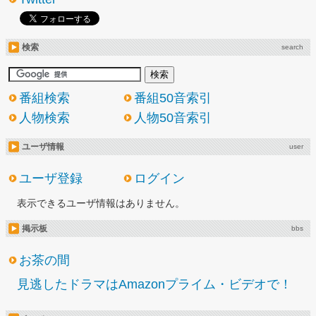
検索
search
番組検索
番組50音索引
人物検索
人物50音索引
ユーザ情報
user
ユーザ登録
ログイン
表示できるユーザ情報はありません。
掲示板
bbs
お茶の間
見逃したドラマはAmazonプライム・ビデオで！