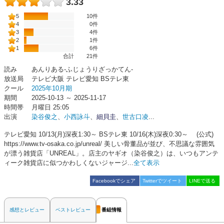
3.33
5
10件
4
0件
3
4件
2
1件
1
6件
合計
21
件
読み
あんりある-ふじょうりざっかてん-
放送局
テレビ大阪 テレビ愛知 BSテレ東
クール
2025年10月期
期間
2025-10-13 ～ 2025-11-17
時間帯
月曜日 25:05
出演
染谷俊之
、
小西詠斗
、
細貝圭
、
世古口凌
...
テレビ愛知 10/13(月)深夜1:30～ BSテレ東 10/16(木)深夜0:30～ (公式)
https://www.tv-osaka.co.jp/unreal/ 美しい骨董品が並び、不思議な雰囲気
が漂う雑貨店「UNREAL」。店主のヤギオ（染谷俊之）は、いつもアンテ
ィーク雑貨店に似つかわしくないジャージ...
全て表示
Facebookでシェア
Twitterでツイート
LINEで送る
感想とレビュー
ベストレビュー
番組情報