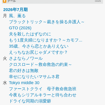
クール
cours
2026年7月期
月
風、薫る
ブラックトリック～裁きを操る弁護人～
GTO (2026)
夫を殺したはずなのに
もう1度夫婦になりますか？～カモフ...
35歳、今さら恋とかありえない
えっちなお尻じゃダメですか？
火
さよならノワール
クロスロード～救命救急の約束～
君の好きは無敵
幸せになりたいマサムネ君
水
Tokyo middle 30
ファーストクライ 母子救命救急班
今夜もシリアルキラーと待ち合わせ
ドライな同期の溺愛癖