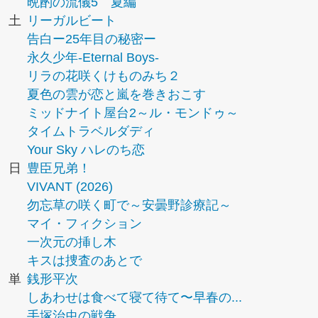
晩酌の流儀5 夏編
土
リーガルビート
告白ー25年目の秘密ー
永久少年-Eternal Boys-
リラの花咲くけものみち２
夏色の雲が恋と嵐を巻きおこす
ミッドナイト屋台2～ル・モンドゥ～
タイムトラベルダディ
Your Sky ハレのち恋
日
豊臣兄弟！
VIVANT (2026)
勿忘草の咲く町で～安曇野診療記～
マイ・フィクション
一次元の挿し木
キスは捜査のあとで
単
銭形平次
しあわせは食べて寝て待て〜早春の...
手塚治虫の戦争