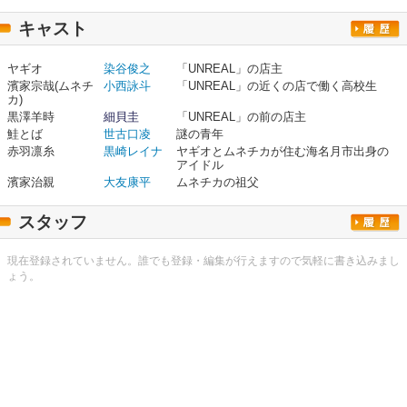
キャスト
ヤギオ
染谷俊之
「UNREAL」の店主
濱家宗哉(ムネチ
小西詠斗
「UNREAL」の近くの店で働く高校生
カ)
黒澤羊時
細貝圭
「UNREAL」の前の店主
鮭とば
世古口凌
謎の青年
赤羽凛糸
黒崎レイナ
ヤギオとムネチカが住む海名月市出身の
アイドル
濱家治親
大友康平
ムネチカの祖父
スタッフ
現在登録されていません。誰でも登録・編集が行えますので気軽に書き込みまし
ょう。