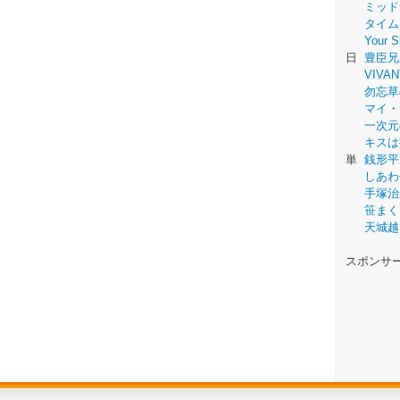
ミッド
タイム
Your
日
豊臣兄
VIVAN
勿忘草
マイ・
一次元
キスは
単
銭形平
しあわ
手塚治
笹まく
天城越
スポンサ