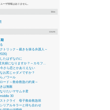
るユーザ情報はありません。
bbs
間
cours
月期
る
クトリック～裁きを操る弁護人～
2026)
したはずなのに
度夫婦になりますか？～カモフ...
、今さら恋とかありえない
なお尻じゃダメですか？
らノワール
ロード～救命救急の約束～
きは無敵
なりたいマサムネ君
middle 30
ストクライ 母子救命救急班
シリアルキラーと待ち合わせ
な同期の溺愛癖