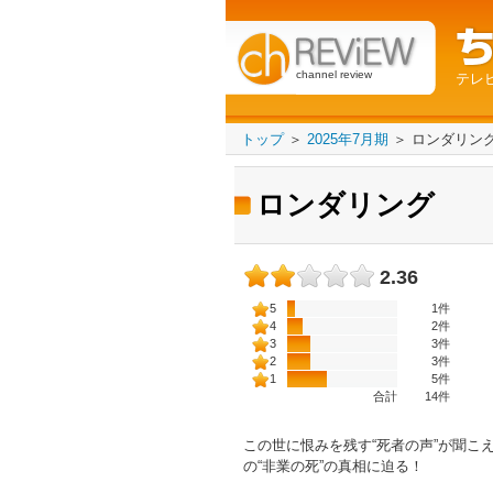
channel review
テレ
トップ
＞
2025年7月期
＞
ロンダリン
ロンダリング
2.36
5
1件
4
2件
3
3件
2
3件
1
5件
合計
14
件
この世に恨みを残す“死者の声”が聞こ
の“非業の死”の真相に迫る！