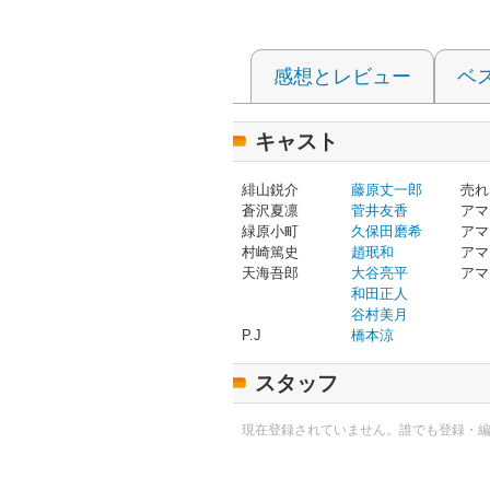
感想とレビュー
ベ
キャスト
緋山鋭介
藤原丈一郎
売れ
蒼沢夏凛
菅井友香
アマ
緑原小町
久保田磨希
アマ
村崎篤史
趙珉和
アマ
天海吾郎
大谷亮平
アマ
和田正人
谷村美月
P.J
橋本涼
スタッフ
現在登録されていません。誰でも登録・