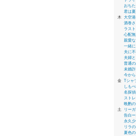
おちた
君は夏
木
大空港
酒巻さ
ラスト
心配無
親愛な
一緒に
夫に不
夫婦と
普通の
未婚詐
今から
金
Tシャ
しもべ
名探偵
ストレ
晩酌の
土
リーガ
告白ー
永久少年-
リラの
夏色の