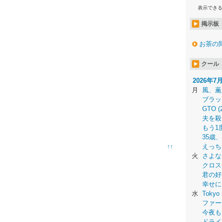
表示でき
掲示板
お茶の
クール
2026年7
月
風、薫
ブラッ
GTO (
夫を殺
もう1
35歳
えっち
↑↑
火
さよな
クロス
君の好
幸せに
水
Tokyo 
ファー
今夜も
ドライ