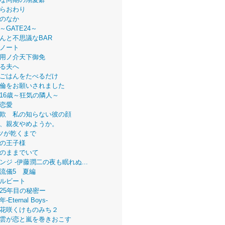
らおわり
のなか
～GATE24～
んと不思議なBAR
ノート
用ノ介天下御免
る夫へ
ごはんをたべるだけ
倫をお願いされました
16歳～狂気の隣人～
恋愛
欺 私の知らない彼の顔
、親友やめようか。
ツが乾くまで
の王子様
のままでいて
ンジ -伊藤潤二の夜も眠れぬ...
流儀5 夏編
ルビート
25年目の秘密ー
Eternal Boys-
花咲くけものみち２
雲が恋と嵐を巻きおこす