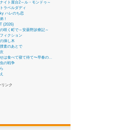
ナイト屋台2～ル・モンドゥ～
トラベルダディ
 Sky ハレのち恋
弟！
T (2026)
の咲く町で～安曇野診療記～
フィクション
の挿し木
捜査のあとで
次
せは食べて寝て待て〜早春の...
虫の戦争
ら
え
ーリンク