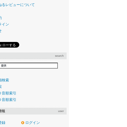
ねるレビューについて
約
ライン
せ
search
細検索
索
０音順索引
０音順索引
情報
user
登録
ログイン