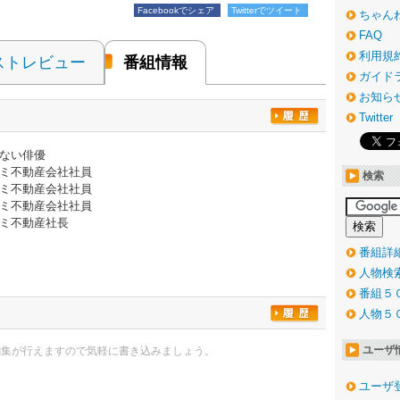
Facebookでシェア
Twitterでツイート
ちゃん
FAQ
利用規
ストレビュー
番組情報
ガイド
お知ら
Twitter
ない俳優
ミ不動産会社社員
検索
ミ不動産会社社員
ミ不動産会社社員
ミ不動産社長
番組詳
人物検
番組５
人物５
ユーザ
編集が行えますので気軽に書き込みましょう。
ユーザ