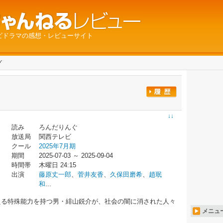
ビドラマの感想・レビューサイト
グ
↓↓
読み
ろんだりんぐ
放送局
関西テレビ
クール
2025年7月期
期間
2025-07-03 ～ 2025-09-04
時間帯
木曜日 24:15
出演
藤原丈一郎
、
菅井友香
、
久保田磨希
、
趙珉
和
...
える特殊能力を持つ男・緋山鋭介が、社会の闇に消された人々
メニュ