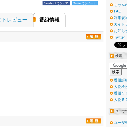
Facebookでシェア
Twitterでツイート
ちゃん
FAQ
利用規
ストレビュー
番組情報
ガイド
お知ら
Twitter
検索
番組詳
人物検
番組５
人物５
ユーザ
ユーザ