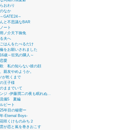
らおわり
のなか
～GATE24～
んと不思議なBAR
ノート
用ノ介天下御免
る夫へ
ごはんをたべるだけ
倫をお願いされました
16歳～狂気の隣人～
恋愛
欺 私の知らない彼の顔
、親友やめようか。
ツが乾くまで
の王子様
のままでいて
ンジ -伊藤潤二の夜も眠れぬ...
流儀5 夏編
ルビート
25年目の秘密ー
Eternal Boys-
花咲くけものみち２
雲が恋と嵐を巻きおこす