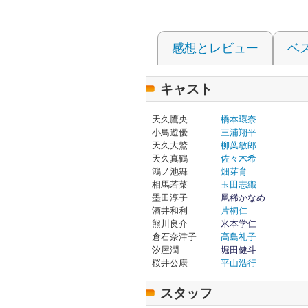
感想とレビュー
ベ
キャスト
天久鷹央
橋本環奈
小鳥遊優
三浦翔平
天久大鷲
柳葉敏郎
天久真鶴
佐々木希
鴻ノ池舞
畑芽育
相馬若菜
玉田志織
墨田淳子
凰稀かなめ
酒井和利
片桐仁
熊川良介
米本学仁
倉石奈津子
高島礼子
汐屋潤
堀田健斗
桜井公康
平山浩行
スタッフ