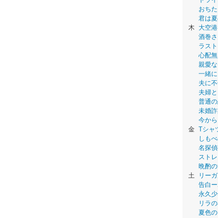
おちた
君は夏
木
大空港
酒巻さ
ラスト
心配無
親愛な
一緒に
夫に不
夫婦と
普通の
未婚詐
今から
金
Tシャ
しもべ
名探偵
ストレ
晩酌の
土
リーガ
告白ー
永久少年-
リラの
夏色の