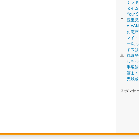
ミッド
タイム
Your
日
豊臣兄
VIVAN
勿忘草
マイ・
一次元
キスは
単
銭形平
しあわ
手塚治
笹まく
天城越
スポンサ