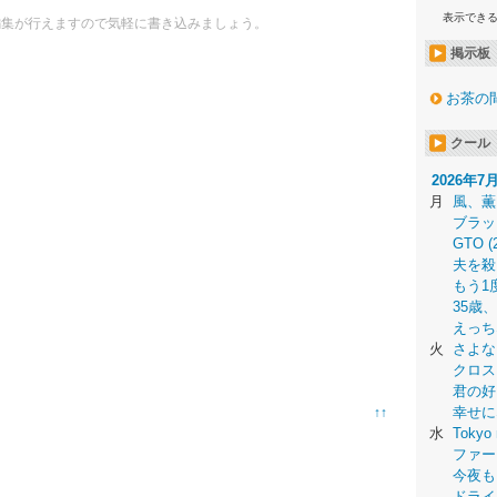
表示でき
編集が行えますので気軽に書き込みましょう。
掲示板
お茶の
クール
2026年7
月
風、薫
ブラッ
GTO (
夫を殺
もう1
35歳
えっち
火
さよな
クロス
君の好
幸せに
↑↑
水
Tokyo 
ファー
今夜も
ドライ