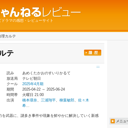
ビドラマの感想・レビューサイト
推理カルテ
ルテ
↓↓
読み
あめくたかおのすいりかるて
放送局
テレビ朝日
クール
2025年4月期
期間
2025-04-22 ～ 2025-06-24
時間帯
火曜日 21:00
出演
橋本環奈
、
三浦翔平
、
柳葉敏郎
、
佐々木
希
...
力を武器に、謎多き事件や現象を鮮やかに解決していく新感
メニュ