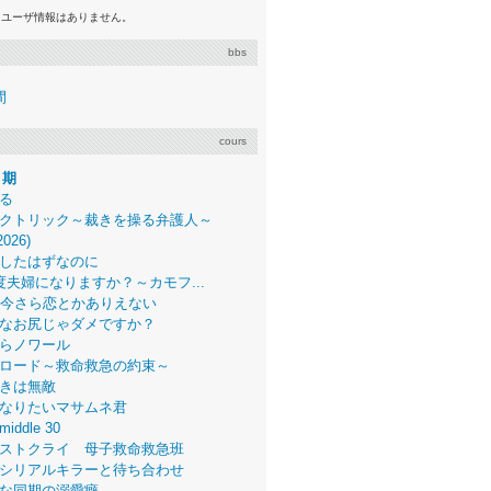
るユーザ情報はありません。
bbs
間
cours
月期
る
クトリック～裁きを操る弁護人～
2026)
したはずなのに
度夫婦になりますか？～カモフ...
、今さら恋とかありえない
なお尻じゃダメですか？
らノワール
ロード～救命救急の約束～
きは無敵
なりたいマサムネ君
middle 30
ストクライ 母子救命救急班
シリアルキラーと待ち合わせ
な同期の溺愛癖