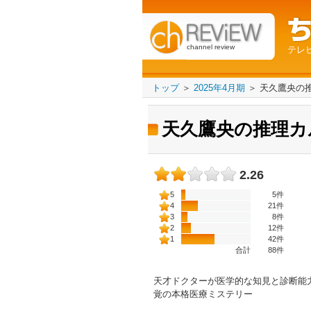
channel review
テレ
トップ
＞
2025年4月期
＞
天久鷹央の
天久鷹央の推理カ
2.26
5
5件
4
21件
3
8件
2
12件
1
42件
合計
88
件
天才ドクターが医学的な知見と診断能
覚の本格医療ミステリー