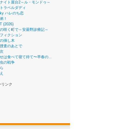
ナイト屋台2～ル・モンドゥ～
トラベルダディ
 Sky ハレのち恋
弟！
T (2026)
の咲く町で～安曇野診療記～
フィクション
の挿し木
捜査のあとで
次
せは食べて寝て待て〜早春の...
虫の戦争
ら
え
ーリンク