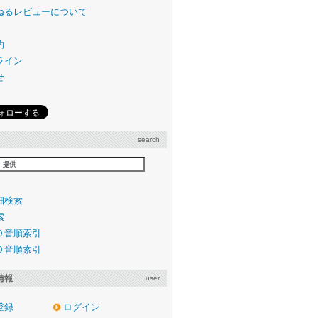
ねるレビューについて
約
ライン
せ
search
細検索
索
０音順索引
０音順索引
情報
user
登録
ログイン