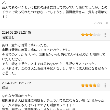
ど。
芸人であるべきという世間の評価に対して抗っていた感じでしたが、この
ドラマで吹っ切れたのではないでしょうか。福田麻貴さん、貴方は素敵で
す！
いいね！(1)
2024-03-20 23:27:45
名前無し
あれ。意外と普通に終わったね。
山田は普通に無事に成仏しちゃったみたいだし。
今までのノリから｢いや、出来るかいっ!｣的なてんやわんやかと期待して
いたんだけど。
でも、続きを見たいとまでは思わないから、見易いラストだった。
とりあえず、この２人は食生活を変えないと、早々に成人病になるだろう
と思った。
2024-03-21 19:17:32
稲穂
なかなか面白かった。
福田麻貴さんは普通に演技もナチュラルで気にならない感じが良かった
し、八木勇征さんはハイエナより断然カッコイイ！
流石に幽霊だし期間限定だし成仏しなきゃ虫だし笑