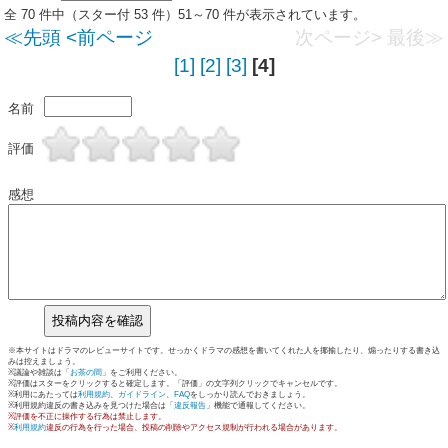
全 70 件中（スター付 53 件）51～70 件が表示されています。
≪先頭
<前ページ
次ページ>
最後≫
[1]
[2]
[3]
[4]
名前
評価
感想
※本サイトはドラマのレビューサイトです。せっかくドラマの感想を書いてくれた人を揶揄したり、煽ったりする書き込
みは控えましょう。
※議論や雑談は「
お茶の間
」をご利用ください。
※評価はスターをクリックすると確定します。「評価」の文字列クリックでキャンセルです。
※利用にあたっては
利用規約
、
ガイドライン
、
FAQ
をしっかり読んでおきましょう。
※利用規約違反の書き込みを見つけた場合は「
違反報告
」機能で通報してください。
※評価を不正に操作する行為は禁止します。
※
利用規約
違反の行為を行った場合、投稿の削除やアクセス規制が行われる場合があります。