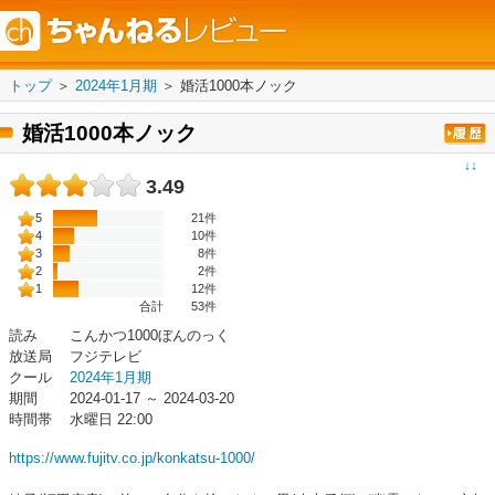
トップ
＞
2024年1月期
＞
婚活1000本ノック
婚活1000本ノック
↓↓
3.49
5
21件
4
10件
3
8件
2
2件
1
12件
合計
53
件
読み
こんかつ1000ぼんのっく
放送局
フジテレビ
クール
2024年1月期
期間
2024-01-17 ～ 2024-03-20
時間帯
水曜日 22:00
https://www.fujitv.co.jp/konkatsu-1000/