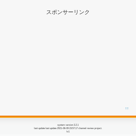
スポンサーリンク
↑↑
system version 3.2.1
last update last update 2021-08-09 23:57:17 channel review project.
lv1