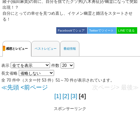
綾子(福田麻貴)の前に、自分を捨てたクソ男(八木勇征)が幽霊になって突如
出現！？
自分にとっての幸せを見つめ直し、イケメン幽霊と婚活をスタートさせ
る！
Facebookでシェア
Twitterでツイート
LINEで送る
感想とレビュー
ベストレビュー
番組情報
表示
件数
長文省略
全 70 件中（スター付 53 件）51～70 件が表示されています。
≪先頭
<前ページ
次ページ>
最後≫
[1]
[2]
[3]
[4]
スポンサーリンク