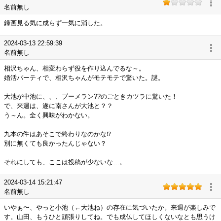
名前無し
録画見る気に成らず一気に消した。
2024-03-13 22:59:39
名前無し
相沢ちゃん、相変わらず役を作り込んでるな～。
婚活パーティで、相沢ちゃんがモテモテで驚いた。謎。
大池が中池に、、、ブーメラン??のごときカツラに驚いた！
で、来週は、遂に南さんが大池と？？
う～ん。全く興味がわかない。
九本の件はあそこで終わりなのかな⁉️
別に無くても良かったんじゃない？
それにしても、ここは投稿が少ないな…。
2024-03-14 15:21:47
名前無し
いやぁ〜、やっと小池（←大池ね）の存在に気づいたか。来週が楽しみで
す。山田、もうひと頑張りしてね。でも成仏してほしくないなとも思うけ