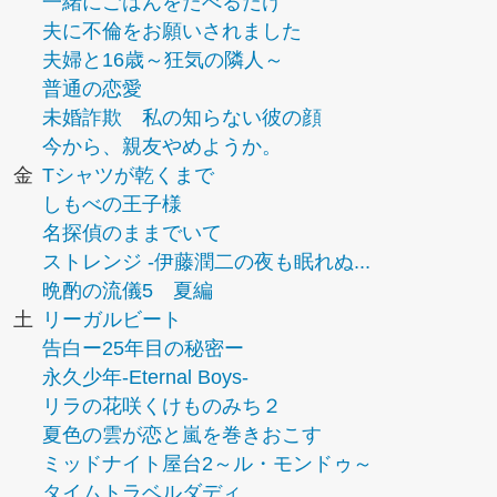
一緒にごはんをたべるだけ
夫に不倫をお願いされました
夫婦と16歳～狂気の隣人～
普通の恋愛
未婚詐欺 私の知らない彼の顔
今から、親友やめようか。
金
Tシャツが乾くまで
しもべの王子様
名探偵のままでいて
ストレンジ -伊藤潤二の夜も眠れぬ...
晩酌の流儀5 夏編
土
リーガルビート
告白ー25年目の秘密ー
永久少年-Eternal Boys-
リラの花咲くけものみち２
夏色の雲が恋と嵐を巻きおこす
ミッドナイト屋台2～ル・モンドゥ～
タイムトラベルダディ