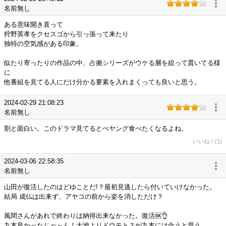
名前無し
ある意味開き直って
狩野英孝をクセスゴから引っ張って来たり
独特の空気感がある印象。
似たり寄ったりの作品の中、占拠シリーズがウケる層を絞って貫いてる様
に
他番組を見てる人にだけ分かる要素を入れまくっても良いと思う。
2024-02-29 21:08:23
名前無し
割と面白い。このドラマ見てるとぺヤング食べたくなるよね。
いいね！(1)
2024-03-06 22:58:35
名前無し
山田が復活したのはどゆことだ!？最初見逃したら付いていけなかった。
結局 成仏は出来ず、アヤコの前から姿を消しただけ？
風間さんがあれで終わりは納得出来なかった。復活🆗👌
九本良かったじゃ～ん！大池よりドウモト？が九本には合うと思う。