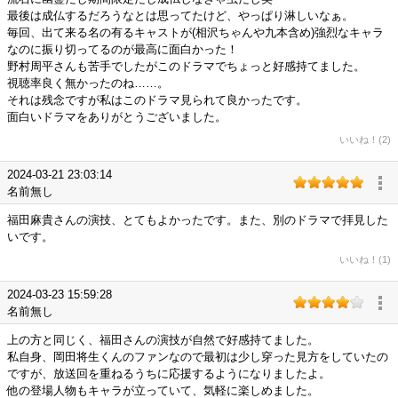
最後は成仏するだろうなとは思ってたけど、やっぱり淋しいなぁ。
毎回、出て来る名の有るキャストが(相沢ちゃんや九本含め)強烈なキャラ
なのに振り切ってるのが最高に面白かった！
野村周平さんも苦手でしたがこのドラマでちょっと好感持てました。
視聴率良く無かったのね……。
それは残念ですが私はこのドラマ見られて良かったです。
面白いドラマをありがとうございました。
いいね！(2)
2024-03-21 23:03:14
名前無し
福田麻貴さんの演技、とてもよかったです。また、別のドラマで拝見した
いです。
いいね！(1)
2024-03-23 15:59:28
名前無し
上の方と同じく、福田さんの演技が自然で好感持てました。
私自身、岡田将生くんのファンなので最初は少し穿った見方をしていたの
ですが、放送回を重ねるうちに応援するようになりましたよ。
他の登場人物もキャラが立っていて、気軽に楽しめました。