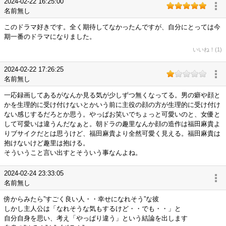
2024-02-22 16:25:00
名前無し
このドラマ好きです。全く期待してなかったんですが、自分にとっては今
期一番のドラマになりました。
いいね！(1)
2024-02-22 17:26:25
名前無し
一応録画してあるがなんか見る気が少しずつ無くなってる。男の癖や顔と
かを生理的に受け付けないとかいう前に主役の顔の方が生理的に受け付け
ない感じするだろとか思う。やっぱお笑いでちょっと可愛いのと、女優と
して可愛いは違うんだなぁと。朝ドラの趣里なんか顔の造作は福田麻貴よ
りブサイクだとは思うけど、福田麻貴より全然可愛く見える。福田麻貴は
抱けないけど趣里は抱ける。
そういうこと言い出すとそういう事なんよね。
2024-02-24 23:33:05
名前無し
傍からみたら”すごく良い人・・幸せになれそう”な彼
しかし主人公は「なれそうな気もするけど・・でも・・」と
自分自身を思い、考え「やっぱり違う」という結論を出します