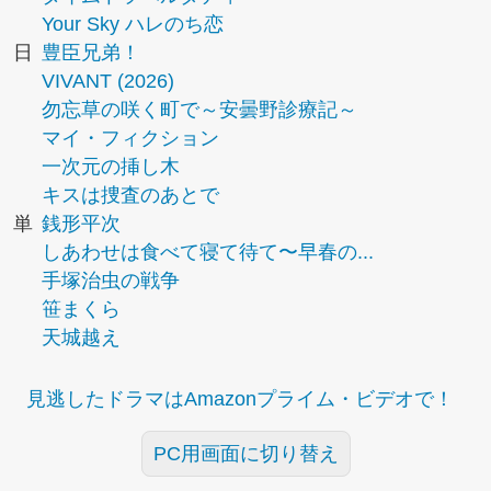
Your Sky ハレのち恋
日
豊臣兄弟！
VIVANT (2026)
勿忘草の咲く町で～安曇野診療記～
マイ・フィクション
一次元の挿し木
キスは捜査のあとで
単
銭形平次
しあわせは食べて寝て待て〜早春の...
手塚治虫の戦争
笹まくら
天城越え
見逃したドラマはAmazonプライム・ビデオで！
PC用画面に切り替え