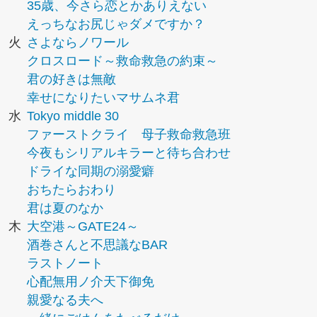
35歳、今さら恋とかありえない
えっちなお尻じゃダメですか？
火
さよならノワール
クロスロード～救命救急の約束～
君の好きは無敵
幸せになりたいマサムネ君
水
Tokyo middle 30
ファーストクライ 母子救命救急班
今夜もシリアルキラーと待ち合わせ
ドライな同期の溺愛癖
おちたらおわり
君は夏のなか
木
大空港～GATE24～
酒巻さんと不思議なBAR
ラストノート
心配無用ノ介天下御免
親愛なる夫へ