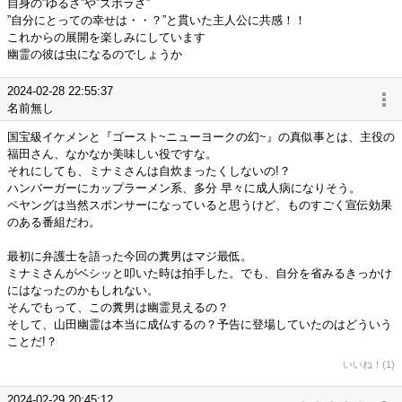
自身の”ゆるさ”や”ズボラさ”
”自分にとっての幸せは・・？”と貫いた主人公に共感！！
これからの展開を楽しみにしています
幽霊の彼は虫になるのでしょうか
2024-02-28 22:55:37
名前無し
国宝級イケメンと『ゴースト~ニューヨークの幻~』の真似事とは、主役の
福田さん、なかなか美味しい役ですな。
それにしても、ミナミさんは自炊まったくしないの!？
ハンバーガーにカップラーメン系、多分 早々に成人病になりそう。
ペヤングは当然スポンサーになっていると思うけど、ものすごく宣伝効果
のある番組だわ。
最初に弁護士を語った今回の糞男はマジ最低。
ミナミさんがベシッと叩いた時は拍手した。でも、自分を省みるきっかけ
にはなったのかもしれない。
そんでもって、この糞男は幽霊見えるの？
そして、山田幽霊は本当に成仏するの？予告に登場していたのはどういう
ことだ!？
いいね！(1)
2024-02-29 20:45:12